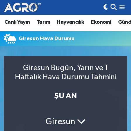
Canlı Yayın
Tarım
Hayvancılık
Ekonomi
Gün
Hava Durumu
Trafik Durumu
Giresun Hava Durumu
Süper Lig Puan Durumu ve Fikstür
Giresun Bugün, Yarın ve 1
Tüm Manşetler
Haftalık Hava Durumu Tahmini
Son Dakika Haberleri
ŞU AN
Haber Arşivi
Giresun