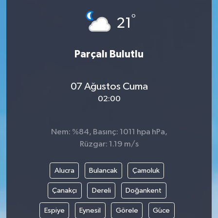
°
21
Parçalı Bulutlu
07 Ağustos Cuma
02:00
Nem: %84, Basınç: 1011 hpa hPa,
Rüzgar: 1.19 m/s
Alucra
Bulancak
Çamoluk
Çanakçı
Dereli
Doğankent
Espiye
Eynesil
Görele
Güce