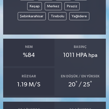
Keşap
Merkez
Piraziz
Şebinkarahisar
Tirebolu
Yağlıdere
NEM
BASINÇ
%84
1011 HPA
hpa
RÜZGAR
EN DÜŞÜK / EN YÜKSEK
°
°
1.19 M/S
20
/ 25