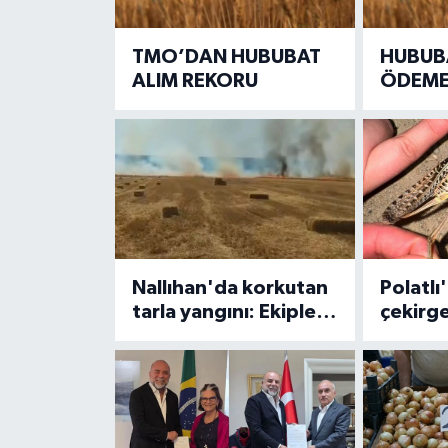
TMO’DAN HUBUBAT
HUBUB
ALIM REKORU
ÖDEME
EDİYOR.
TL hes
Nallıhan'da korkutan
Polatlı
tarla yangını: Ekipler
çekirg
seferber oldu
İnsanla