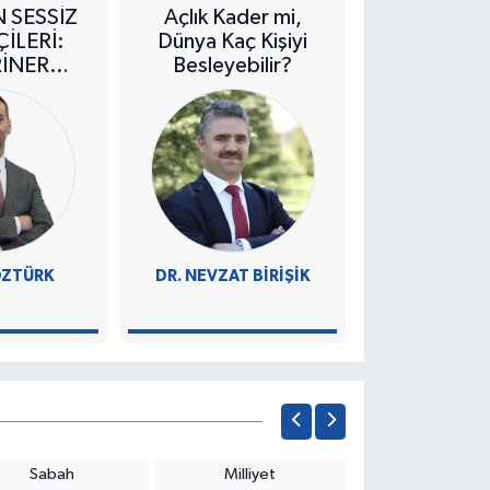
 SESSİZ
Açlık Kader mi,
Şeker Krizi
İLERİ:
Dünya Kaç Kişiyi
mı? Kayseri
RİNER
Besleyebilir?
Çiftçi Mec
MLER
ÖZTÜRK
DR. NEVZAT BİRİŞİK
MEHMET Ö
Sabah
Milliyet
Hürriyet