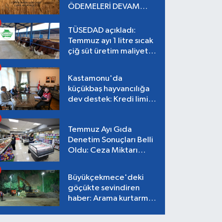
ÖDEMELERİ DEVAM
EDİYOR
TÜSEDAD açıkladı:
Temmuz ayı 1 litre sıcak
çiğ süt üretim maliyeti
26,87 TL
Kastamonu'da
küçükbaş hayvancılığa
dev destek: Kredi limiti
2 milyon TL'ye çıkarıldı!
Temmuz Ayı Gıda
Denetim Sonuçları Belli
Oldu: Ceza Miktarı
Dudak Uçuklattı!
Büyükçekmece'deki
göçükte sevindiren
haber: Arama kurtarma
çalışmaları tamamlandı,
can kaybı yok!