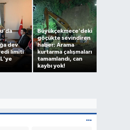
u'da
Büyükçekmece'deki
göçükte sevindiren
ığa dev
haber: Arama
edi limiti
kurtarma çalışmaları
TL'ye
tamamlandı, can
kaybı yok!