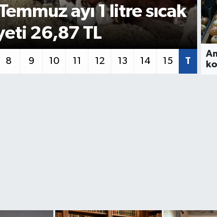
UBUBAT ÜRÜN BEDELİ
T
 EDİYOR
M
Am
8
9
10
11
12
13
14
15
T
ko