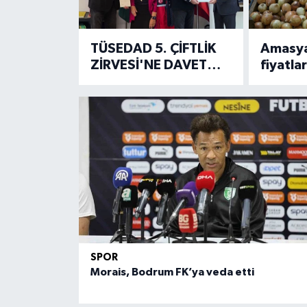
TÜSEDAD 5. ÇİFTLİK
Amasya
ZİRVESİ'NE DAVET
fiyatla
ZİYARETLERİ
koşuyor
SÜRÜYOR
SPOR
Morais, Bodrum FK’ya veda etti