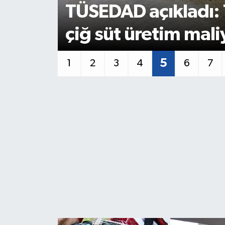
 sıcak
TMO: 2026 YILI H
ÖDEMELERİ DEVAM
6
1
2
3
4
5
7