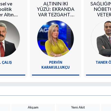
msel ve
ALTININ İKİ
SAĞLIĞIN
olitik
YÜZÜ: EKRANDA
NÖBETÇ
er Altında
VAR TEZGAHTA
VETE
 Çiftçiler
YOK
HEKİ
ünü
L ÇALIŞ
PERVIN
TANER 
KARAKULLUKÇU
Akşam
Yeni Akit