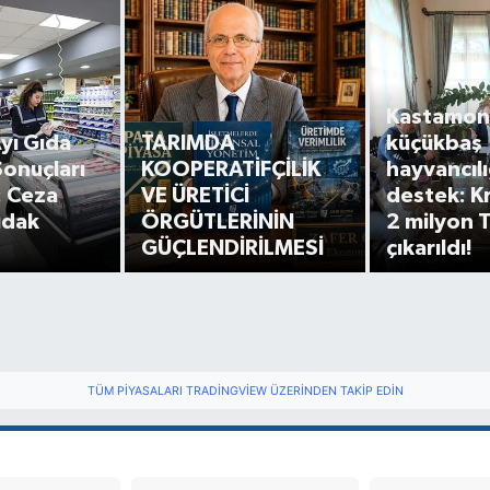
Kastamon
yı Gıda
TARIMDA
küçükbaş
onuçları
KOOPERATİFÇİLİK
hayvancıl
: Ceza
VE ÜRETİCİ
destek: Kr
udak
ÖRGÜTLERİNİN
2 milyon 
GÜÇLENDİRİLMESİ
çıkarıldı!
TÜM PIYASALARI TRADINGVIEW ÜZERINDEN TAKIP EDIN