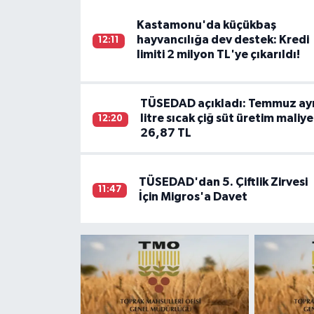
Kastamonu'da küçükbaş
hayvancılığa dev destek: Kredi
12:11
limiti 2 milyon TL'ye çıkarıldı!
TÜSEDAD açıkladı: Temmuz ayı
litre sıcak çiğ süt üretim maliye
12:20
26,87 TL
TÜSEDAD'dan 5. Çiftlik Zirvesi
11:47
İçin Migros'a Davet