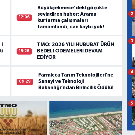
Büyükçekmece'deki göçükte
sevindiren haber: Arama
2
12:06
kurtarma çalışmaları
tamamlandı, can kaybı yok!
3
 1
TMO: 2026 YILI HUBUBAT ÜRÜN
ti
BEDELİ ÖDEMELERİ DEVAM
15:26
EDİYOR
4
Farmicca Tarım Teknolojileri’ne
Sanayi ve Teknoloji
09:29
Bakanlığı’ndan Birincilik Ödülü!
5