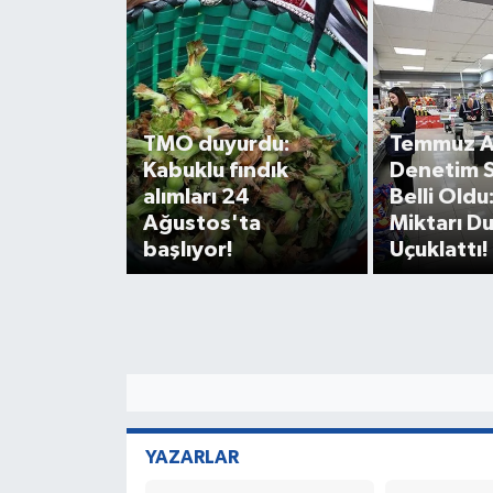
TMO duyurdu:
Temmuz A
Kabuklu fındık
Denetim S
alımları 24
Belli Oldu
Ağustos'ta
Miktarı D
başlıyor!
Uçuklattı!
YAZARLAR