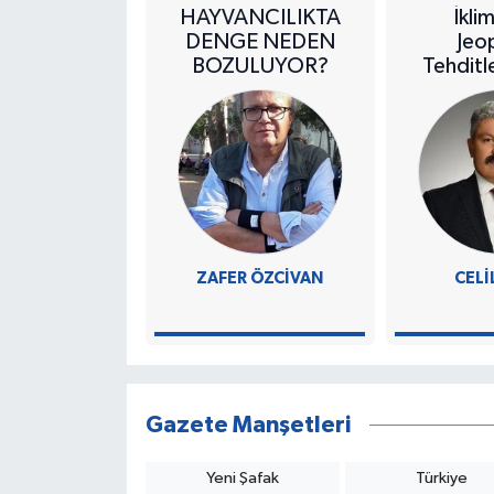
HAYVANCILIKTA
İkli
DENGE NEDEN
Jeop
BOZULUYOR?
Tehditl
14 Mayıs
G
ZAFER ÖZCİVAN
CELI
Gazete Manşetleri
Yeni Şafak
Türkiye