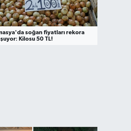
ÜSEDAD'dan 5. Çiftlik Zirves
igros'a Davet
asya'da soğan fiyatları rekora
şuyor: Kilosu 50 TL!