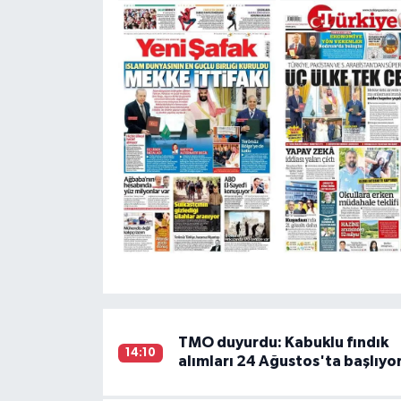
TMO duyurdu: Kabuklu fındık
14:10
alımları 24 Ağustos'ta başlıyor