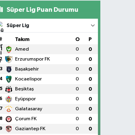
Süper Lig Puan Durumu
Süper Lig
#
Takım
O
P
1
Amed
0
0
2
Erzurumspor FK
0
0
3
Başakşehir
0
0
4
Kocaelispor
0
0
5
Beşiktaş
0
0
6
Eyüpspor
0
0
7
Galatasaray
0
0
8
Çorum FK
0
0
9
Gaziantep FK
0
0