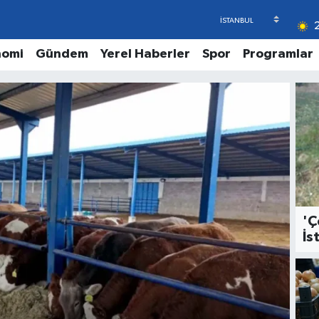
nomi
Gündem
Yerel Haberler
Spor
Programlar
'Ç
İs
GE