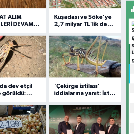
AT ALIM
Kuşadası ve Söke'ye
LERİ DEVAM
2,7 milyar TL'lik dev
 12,1 milyar
su yatırımı!
aplarda!
'da dev etçil
'Çekirge istilası'
e görüldü:
iddialarına yanıt: İstila
ra zararı yok!
yok!