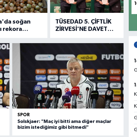
1
'da soğan
TÜSEDAD 5. ÇİFTLİK
rı rekora
ZİRVESİ'NE DAVET
: Kilosu 50 TL!
ZİYARETLERİ
SÜRÜYOR
1
G
1
K
K
SPOR
G
Solskjaer: "Maç iyi bitti ama diğer maçlar
bizim istediğimiz gibi bitmedi"
G