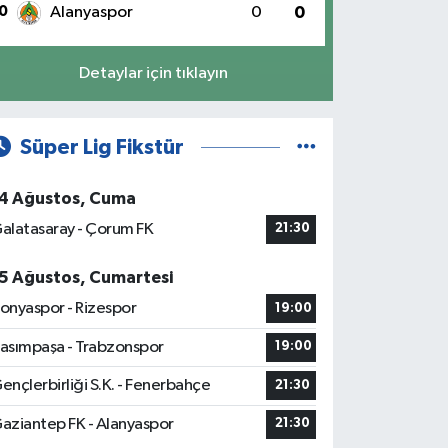
0
Alanyaspor
0
0
Detaylar için tıklayın
Süper Lig Fikstür
4 Ağustos, Cuma
alatasaray - Çorum FK
21:30
5 Ağustos, Cumartesi
onyaspor - Rizespor
19:00
asımpaşa - Trabzonspor
19:00
ençlerbirliği S.K. - Fenerbahçe
21:30
aziantep FK - Alanyaspor
21:30