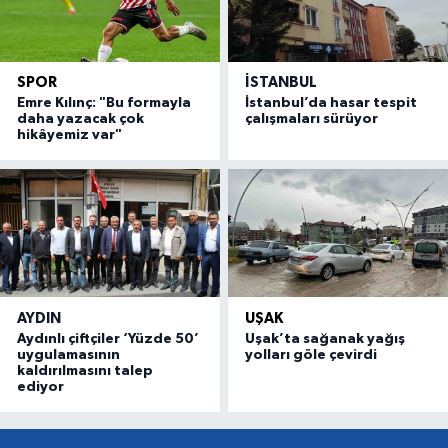
SPOR
İSTANBUL
Emre Kılınç: "Bu formayla
İstanbul’da hasar tespit
daha yazacak çok
çalışmaları sürüyor
hikâyemiz var"
AYDIN
UŞAK
Aydınlı çiftçiler ‘Yüzde 50’
Uşak’ta sağanak yağış
uygulamasının
yolları göle çevirdi
kaldırılmasını talep
ediyor