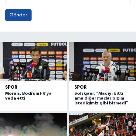
Gönder
SPOR
SPOR
Morais, Bodrum FK’ya
Solskjaer: "Maç iyi bitti
veda etti
ama diğer maçlar bizim
istediğimiz gibi bitmedi"