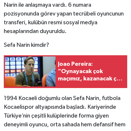
Narin ile anlaşmaya vardı. 6 numara
pozisyonunda görev yapan tecrübeli oyuncunun
transferi, kulübün resmi sosyal medya
hesaplarından duyuruldu.
Sefa Narin kimdir?
Joao Pereira:
"Oynayacak çok
maçımız, kazanacak çok
puanımız var’’
1994 Kocaeli doğumlu olan Sefa Narin, futbola
Kocaelispor altyapısında başladı. Kariyerinde
Türkiye’nin çeşitli kulüplerinde forma giyen
deneyimli oyuncu, orta sahada hem defansif hem