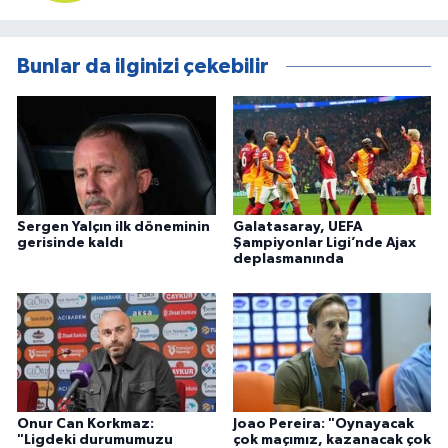
Bunlar da ilginizi çekebilir
Sergen Yalçın ilk döneminin
Galatasaray, UEFA
gerisinde kaldı
Şampiyonlar Ligi’nde Ajax
deplasmanında
Onur Can Korkmaz:
Joao Pereira: "Oynayacak
"Ligdeki durumumuzu
çok maçımız, kazanacak çok