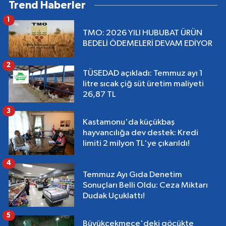
Trend Haberler
1
TMO: 2026 YILI HUBUBAT ÜRÜN
BEDELİ ÖDEMELERİ DEVAM EDİYOR
2
TÜSEDAD açıkladı: Temmuz ayı 1
litre sıcak çiğ süt üretim maliyeti
26,87 TL
3
Kastamonu'da küçükbaş
hayvancılığa dev destek: Kredi
limiti 2 milyon TL'ye çıkarıldı!
4
Temmuz Ayı Gıda Denetim
Sonuçları Belli Oldu: Ceza Miktarı
Dudak Uçuklattı!
5
Büyükçekmece'deki göçükte