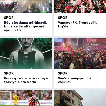
SPOR
SPOR
Böyle kutlama görülmedi,
Vanspor FK, Trendyol 1.
binlerce taraftar geceyi
Lig’de
aydınlattı
SPOR
SPOR
Bursaspor’da orta sahaya
Van’da şampiyonluk
takviye: Sefa Narin
coşkusu