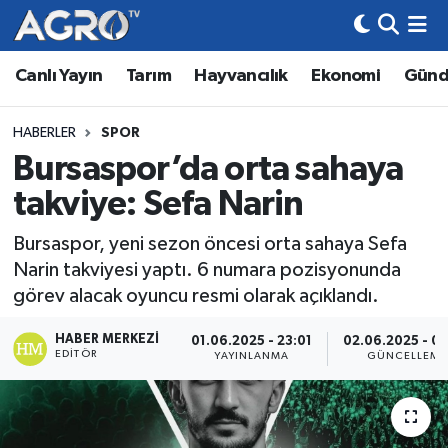
Canlı Yayın
Tarım
Hayvancılık
Ekonomi
Gün
Hava Durumu
Trafik Durumu
HABERLER
SPOR
Bursaspor’da orta sahaya
Süper Lig Puan Durumu ve Fikstür
takviye: Sefa Narin
Tüm Manşetler
Bursaspor, yeni sezon öncesi orta sahaya Sefa
Narin takviyesi yaptı. 6 numara pozisyonunda
Son Dakika Haberleri
görev alacak oyuncu resmi olarak açıklandı.
Haber Arşivi
HABER MERKEZI
01.06.2025 - 23:01
02.06.2025 - 0
EDITÖR
YAYINLANMA
GÜNCELLEME