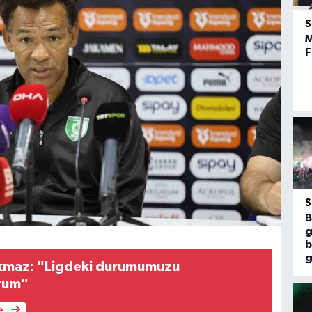
M
F
B
g
b
g
kmaz: "Ligdeki durumumuzu
rum"
e