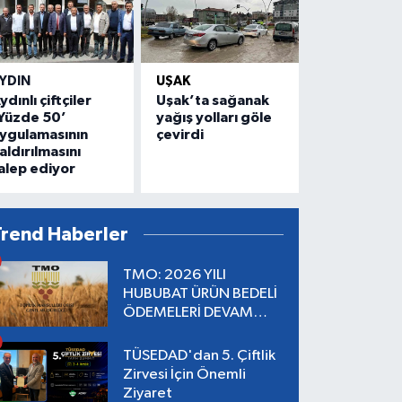
YDIN
UŞAK
ydınlı çiftçiler
Uşak’ta sağanak
Yüzde 50’
yağış yolları göle
ygulamasının
çevirdi
aldırılmasını
alep ediyor
Trend Haberler
TMO: 2026 YILI
HUBUBAT ÜRÜN BEDELİ
ÖDEMELERİ DEVAM
EDİYOR
TÜSEDAD'dan 5. Çiftlik
Zirvesi İçin Önemli
Ziyaret