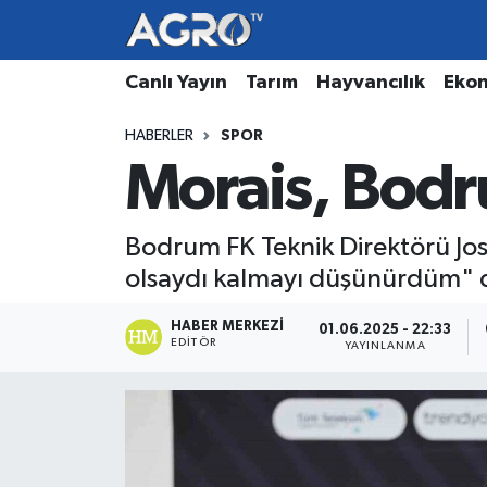
Hava Durumu
Canlı Yayın
Tarım
Hayvancılık
Eko
HABERLER
SPOR
Trafik Durumu
Morais, Bodr
Süper Lig Puan Durumu ve Fikstür
Bodrum FK Teknik Direktörü Jos
Tüm Manşetler
olsaydı kalmayı düşünürdüm" 
Son Dakika Haberleri
HABER MERKEZI
01.06.2025 - 22:33
EDITÖR
YAYINLANMA
Haber Arşivi