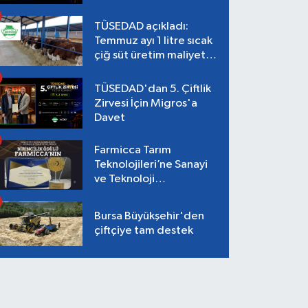
TÜSEDAD açıkladı:
Temmuz ayı 1 litre sıcak
çiğ süt üretim maliyeti
26,87 TL
TÜSEDAD'dan 5. Çiftlik
Zirvesi İçin Migros'a
Davet
Farmicca Tarım
Teknolojileri’ne Sanayi
ve Teknoloji
Bakanlığı’ndan Birincilik
Ödülü!
Bursa Büyükşehir'den
çiftçiye tam destek