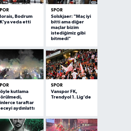
SPOR
SPOR
orais, Bodrum
Solskjaer: "Maç iyi
K’ya veda etti
bitti ama diğer
maçlar bizim
istediğimiz gibi
bitmedi"
SPOR
SPOR
öyle kutlama
Vanspor FK,
örülmedi,
Trendyol 1. Lig’de
inlerce taraftar
eceyi aydınlattı