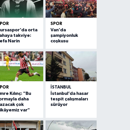
SPOR
SPOR
ursaspor’da orta
Van’da
ahaya takviye:
şampiyonluk
efa Narin
coşkusu
SPOR
İSTANBUL
mre Kılınç: "Bu
İstanbul’da hasar
ormayla daha
tespit çalışmaları
azacak çok
sürüyor
ikâyemiz var"