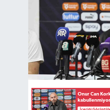
Onur Can Kor
kabullenmiyo
İçeriği Görüntül