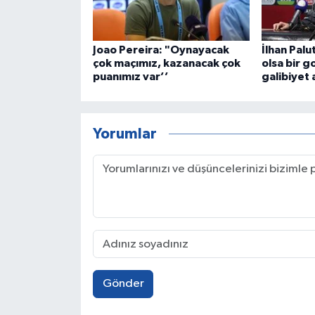
Joao Pereira: "Oynayacak
İlhan Palu
çok maçımız, kazanacak çok
olsa bir g
puanımız var’’
galibiyet 
Yorumlar
Gönder