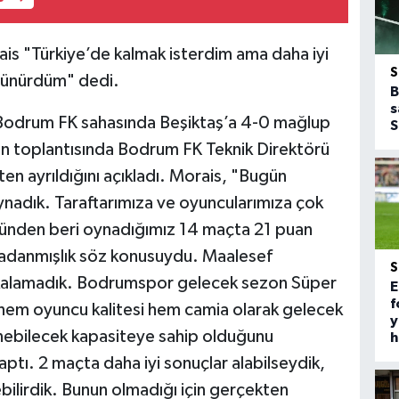
is "Türkiye’de kalmak isterdim ama daha iyi
üşünürdüm" dedi.
B
s
 Bodrum FK sahasında Beşiktaş’a 4-0 mağlup
S
n toplantısında Bodrum FK Teknik Direktörü
en ayrıldığını açıkladı. Morais, "Bugün
ynadık. Taraftarımıza ve oyuncularımıza çok
günden beri oynadığımız 14 maçta 21 puan
e adanmışlık söz konusuydu. Maalesef
 kalamadık. Bodrumspor gelecek sezon Süper
E
f
m oyuncu kalitesi hem camia olarak gelecek
y
nebilecek kapasiteye sahip olduğunu
h
tı. 2 maçta daha iyi sonuçlar alabilseydik,
ebilirdik. Bunun olmadığı için gerçekten