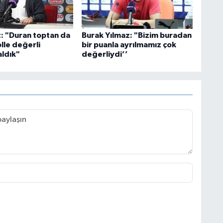
t: "Duran toptan da
Burak Yılmaz: "Bizim buradan
olle değerli
bir puanla ayrılmamız çok
aldık"
değerliydi’’