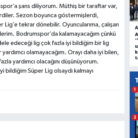
r’a şans diliyorum. Müthiş bir taraftar var,
rdiler. Sezon boyunca göstermişlerdi,
r Lig’e tekrar dönebilir. Oyuncularıma, çalışan
A
 ederim. Bodrumspor’da kalamayacağım çünkü
A
‘
edeceği lig çok fazla iyi bildiğim bir lig
u
 yardımcı olamayacağım. Orayı daha iyi bilen,
k
t
a fazla yardımcı olacağını düşünüyorum.
i bildiğim Süper Lig olsaydı kalmayı
1
2