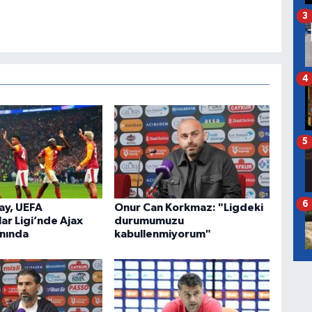
3
4
5
6
ay, UEFA
Onur Can Korkmaz: "Ligdeki
ar Ligi’nde Ajax
durumumuzu
nında
kabullenmiyorum"