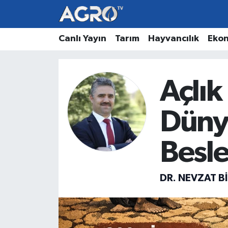
Hava Durumu
Canlı Yayın
Tarım
Hayvancılık
Eko
Trafik Durumu
Açlık
Süper Lig Puan Durumu ve Fikstür
Dünya
Tüm Manşetler
Besle
Son Dakika Haberleri
Haber Arşivi
DR. NEVZAT Bİ