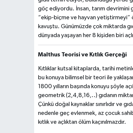
göç ediyordu. İnsan, tarım devrimini 
“ekip-biçme ve hayvan yetiştirmeyi”
kavuştu. Günümüzde çok miktarda gıda
dünyada yaşayan her 8 kişiden biri açlı
Malthus Teorisi ve Kıtlık Gerçeği
Kıtlıklar kutsal kitaplarda, tarihi meti
bu konuya bilimsel bir teori ile yakla
1800 yılların başında konuyu şöyle açı
geometrik (2,4,8,16,..) gıdanın miktarı
Çünkü doğal kaynaklar sınırlıdır ve gıda
nedenle geç evlenmek, az çocuk sahibi 
kıtlık ve açlıktan ölüm kaçınılmazdır.