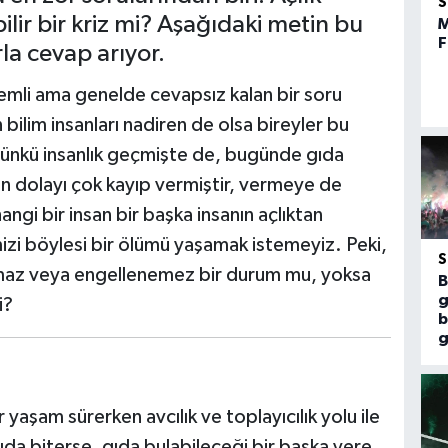
ilir bir kriz mi? Aşağıdaki metin bu
M
F
la cevap arıyor.
nemli ama genelde cevapsız kalan bir soru
bilim insanları nadiren de olsa bireyler bu
Çünkü insanlık geçmişte de, bugünde gıda
tan dolayı çok kayıp vermiştir, vermeye de
gi bir insan bir başka insanın açlıktan
izi böylesi bir ölümü yaşamak istemeyiz. Peki,
nılmaz veya engellenemez bir durum mu, yoksa
B
g
i?
b
g
aşam sürerken avcılık ve toplayıcılık yolu ile
da biterse, gıda bulabileceği bir başka yere