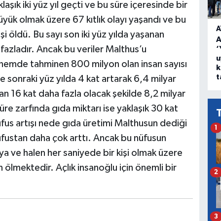
aşık iki yüz yıl geçti ve bu süre içeresinde bir
üyük olmak üzere 67 kıtlık olayı yaşandı ve bu
A
şi öldü. Bu sayı son iki yüz yılda yaşanan
A
fazladır. Ancak bu veriler Malthus’u
‘
u
nemde tahminen 800 milyon olan insan sayısı
k
t
ve sonraki yüz yılda 4 kat artarak 6,4 milyar
n 16 kat daha fazla olacak şekilde 8,2 milyar
üre zarfında gıda miktarı ise yaklaşık 30 kat
üfus artışı nede gıda üretimi Malthusun dediği
1
üfustan daha çok arttı. Ancak bu nüfusun
ıya ve halen her saniyede bir kişi olmak üzere
n ölmektedir. Açlık insanoğlu için önemli bir
2
3