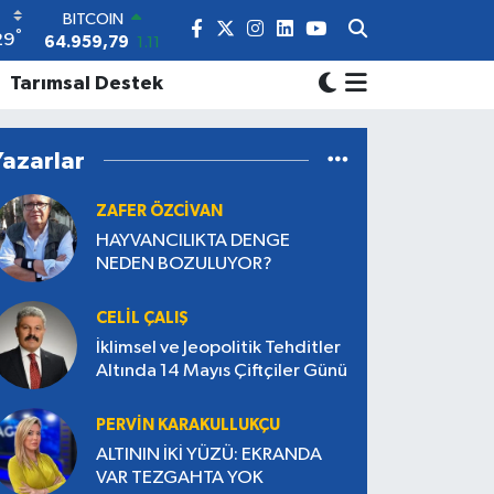
DOLAR
°
29
47,7436
0.18
EURO
Tarımsal Destek
55,2510
0.32
STERLİN
64,4811
0.38
Yazarlar
GRAM ALTIN
6660.55
0.03
BİST100
ZAFER ÖZCİVAN
13.779
-14
HAYVANCILIKTA DENGE
BITCOIN
NEDEN BOZULUYOR?
64.959,79
1.11
CELIL ÇALIŞ
İklimsel ve Jeopolitik Tehditler
Altında 14 Mayıs Çiftçiler Günü
PERVIN KARAKULLUKÇU
ALTININ İKİ YÜZÜ: EKRANDA
VAR TEZGAHTA YOK