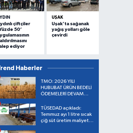
YDIN
UŞAK
ydınlı çiftçiler
Uşak’ta sağanak
Yüzde 50’
yağış yolları göle
ygulamasının
çevirdi
aldırılmasını
alep ediyor
Trend Haberler
TMO: 2026 YILI
HUBUBAT ÜRÜN BEDELİ
ÖDEMELERİ DEVAM
EDİYOR
TÜSEDAD açıkladı:
Temmuz ayı 1 litre sıcak
çiğ süt üretim maliyeti
26,87 TL