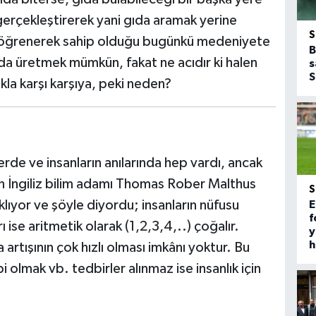
gerçekleştirerek yani gıda aramak yerine
 öğrenerek sahip olduğu bugünkü medeniyete
B
 üretmek mümkün, fakat ne acıdır ki halen
s
S
kla karşı karşıya, peki neden?
nlerde ve insanların anılarında hep vardı, ancak
şan İngiliz bilim adamı Thomas Rober Malthus
klıyor ve şöyle diyordu; insanların nüfusu
E
f
 ise aritmetik olarak (1,2,3,4,..) çoğalır.
y
h
 artışının çok hızlı olması imkânı yoktur. Bu
olmak vb. tedbirler alınmaz ise insanlık için