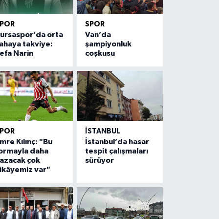
SPOR
SPOR
ursaspor’da orta
Van’da
ahaya takviye:
şampiyonluk
efa Narin
coşkusu
SPOR
İSTANBUL
mre Kılınç: "Bu
İstanbul’da hasar
ormayla daha
tespit çalışmaları
azacak çok
sürüyor
ikâyemiz var"