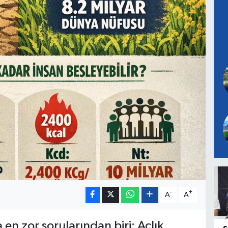
-
+
A
A
 en zor sorularından biri: Açlık