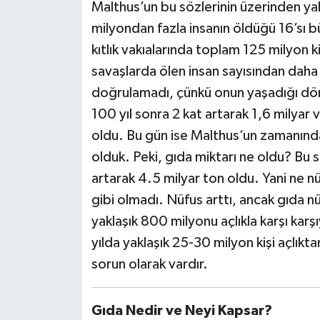
Malthus’un bu sözlerinin üzerinden yakl
milyondan fazla insanın öldüğü 16’sı b
kıtlık vakıalarında toplam 125 milyon ki
savaşlarda ölen insan sayısından daha 
doğrulamadı, çünkü onun yaşadığı dö
100 yıl sonra 2 kat artarak 1,6 milyar 
oldu. Bu gün ise Malthus’un zamanında
olduk. Peki, gıda miktarı ne oldu? Bu s
artarak 4.5 milyar ton oldu. Yani ne n
gibi olmadı. Nüfus arttı, ancak gıda n
yaklaşık 800 milyonu açlıkla karşı karş
yılda yaklaşık 25-30 milyon kişi açlıkta
sorun olarak vardır.
Gıda Nedir ve Neyi Kapsar?