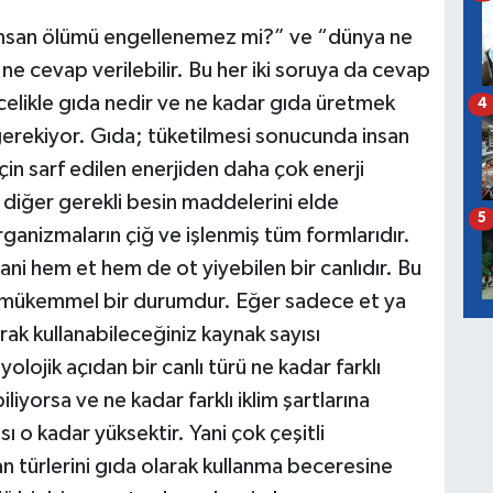
an insan ölümü engellenemez mi?” ve “dünya ne
ne cevap verilebilir. Bu her iki soruya da cevap
likle gıda nedir ve ne kadar gıda üretmek
4
ekiyor. Gıda; tüketilmesi sonucunda insan
için sarf edilen enerjiden daha çok enerji
diğer gerekli besin maddelerini elde
5
ganizmaların çiğ ve işlenmiş tüm formlarıdır.
ani hem et hem de ot yiyebilen bir canlıdır. Bu
n mükemmel bir durumdur. Eğer sadece et ya
rak kullanabileceğiniz kaynak sayısı
olojik açıdan bir canlı türü ne kadar farklı
liyorsa ve ne kadar farklı iklim şartlarına
 o kadar yüksektir. Yani çok çeşitli
n türlerini gıda olarak kullanma beceresine