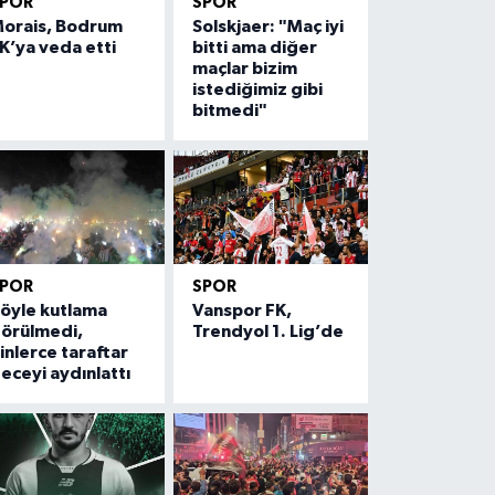
SPOR
SPOR
orais, Bodrum
Solskjaer: "Maç iyi
K’ya veda etti
bitti ama diğer
maçlar bizim
istediğimiz gibi
bitmedi"
SPOR
SPOR
öyle kutlama
Vanspor FK,
örülmedi,
Trendyol 1. Lig’de
inlerce taraftar
eceyi aydınlattı