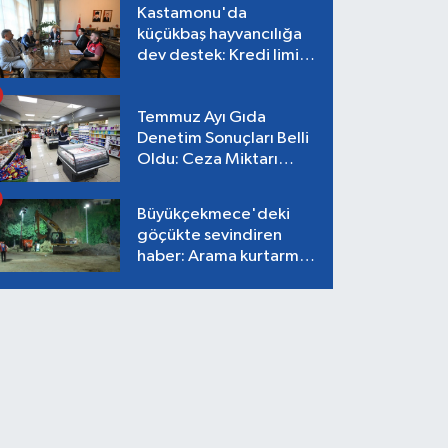
Kastamonu'da
küçükbaş hayvancılığa
dev destek: Kredi limiti
2 milyon TL'ye çıkarıldı!
Temmuz Ayı Gıda
Denetim Sonuçları Belli
Oldu: Ceza Miktarı
Dudak Uçuklattı!
Büyükçekmece'deki
göçükte sevindiren
haber: Arama kurtarma
çalışmaları tamamlandı,
can kaybı yok!