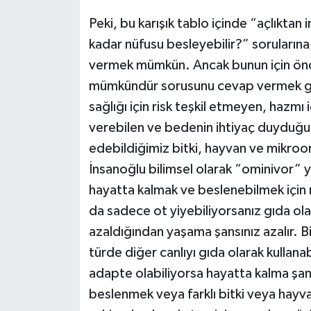
Peki, bu karışık tablo içinde “açlıkt
kadar nüfusu besleyebilir?” sorularına 
vermek mümkün. Ancak bunun için önce
mümkündür sorusunu cevap vermek ger
sağlığı için risk teşkil etmeyen, hazmı 
verebilen ve bedenin ihtiyaç duyduğu 
edebildiğimiz bitki, hayvan ve mikroor
İnsanoğlu bilimsel olarak “ominivor” y
hayatta kalmak ve beslenebilmek içi
da sadece ot yiyebiliyorsanız gıda ola
azaldığından yaşama şansınız azalır. Biy
türde diğer canlıyı gıda olarak kullanabi
adapte olabiliyorsa hayatta kalma şansı
beslenmek veya farklı bitki veya hayva