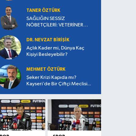
TANER ÖZTÜRK
SAĞLIĞIN SESSİZ
NÖBETÇİLERİ: VETERİNER
HEKİMLER
DR. NEVZAT BİRİŞİK
Açlık Kader mi, Dünya Kaç
Kişiyi Besleyebilir?
MEHMET ÖZTÜRK
Şeker Krizi Kapıda mı?
Kayseri’de Bir Çiftçi Meclisi...