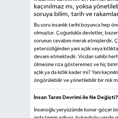
kaçınılmaz mı, yoksa yönetileb
soruya bilim, tarih ve rakamlar
Bu soru insanlık tarihi boyunca hep ö
olmuştur. Çoğunlukla devletler, bazen 
sorunun cevabını merak etmişlerdir. 
yetersizliğinden yani açlık veya kıtlık
devam etmektedir. Vicdan sahibi herhan
ölmesine rıza gösteremez ve hiç birim
açlık ya da kıtlık kader mi? Yani kaçı
öngörülebilir ve yönetilebilir bir risk m
İnsan Tarım Devrimi ile Ne Değişti?
İnsanoğlu yeryüzünde konar-göçer bir y
gıda temin ediyor, bulunduğu yerde gı