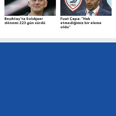
Beşiktaş’ta Solskjaer
Fuat Çapa: "Hak
dönemi 223 gün sürdü
etmediğimiz bir eleme
oldu"