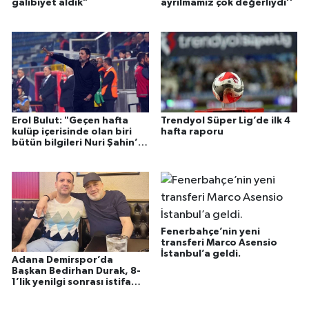
galibiyet aldık"
ayrılmamız çok değerliydi’’
Erol Bulut: "Geçen hafta
Trendyol Süper Lig’de ilk 4
kulüp içerisinde olan biri
hafta raporu
bütün bilgileri Nuri Şahin’e
aktarmış"
Fenerbahçe’nin yeni
transferi Marco Asensio
İstanbul’a geldi.
Adana Demirspor’da
Başkan Bedirhan Durak, 8-
1’lik yenilgi sonrası istifa
etti