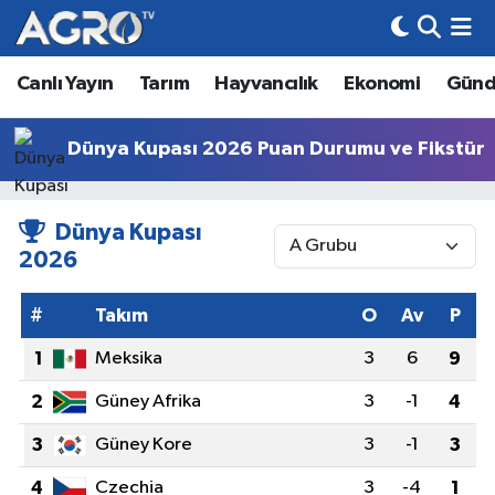
Canlı Yayın
Tarım
Hayvancılık
Ekonomi
Gün
Hava Durumu
Trafik Durumu
Dünya Kupası 2026 Puan Durumu ve Fikstür
Süper Lig Puan Durumu ve Fikstür
Dünya Kupası
Tüm Manşetler
2026
Son Dakika Haberleri
#
Takım
O
Av
P
1
Meksika
3
6
9
Haber Arşivi
2
Güney Afrika
3
-1
4
3
Güney Kore
3
-1
3
4
Czechia
3
-4
1