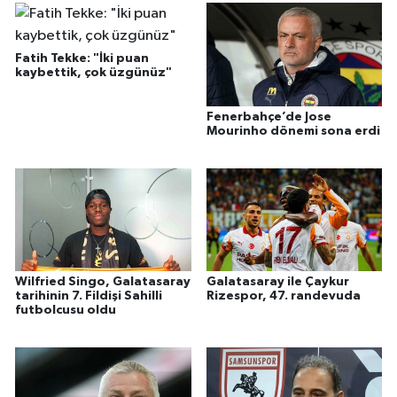
Fatih Tekke: "İki puan
kaybettik, çok üzgünüz"
Fenerbahçe’de Jose
Mourinho dönemi sona erdi
Wilfried Singo, Galatasaray
Galatasaray ile Çaykur
tarihinin 7. Fildişi Sahilli
Rizespor, 47. randevuda
futbolcusu oldu