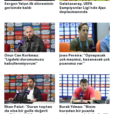
Sergen Yalçın ilk döneminin
Galatasaray, UEFA
gerisinde kaldı
Şampiyonlar Ligi’nde Ajax
deplasmanında
Onur Can Korkmaz:
Joao Pereira: "Oynayacak
"Ligdeki durumumuzu
çok maçımız, kazanacak çok
kabullenmiyorum"
puanımız var’’
İlhan Palut: "Duran toptan
Burak Yılmaz: "Bizim
da olsa bir golle değerli
buradan bir puanla