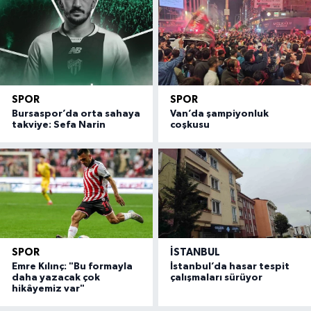
SPOR
SPOR
Bursaspor’da orta sahaya
Van’da şampiyonluk
takviye: Sefa Narin
coşkusu
SPOR
İSTANBUL
Emre Kılınç: "Bu formayla
İstanbul’da hasar tespit
daha yazacak çok
çalışmaları sürüyor
hikâyemiz var"