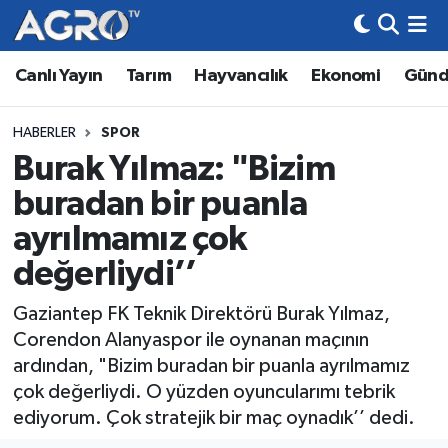
Canlı Yayın
Tarım
Hayvancılık
Ekonomi
Gün
Hava Durumu
Trafik Durumu
HABERLER
SPOR
Burak Yılmaz: "Bizim
Süper Lig Puan Durumu ve Fikstür
buradan bir puanla
Tüm Manşetler
ayrılmamız çok
değerliydi’’
Son Dakika Haberleri
Gaziantep FK Teknik Direktörü Burak Yılmaz,
Haber Arşivi
Corendon Alanyaspor ile oynanan maçının
ardından, "Bizim buradan bir puanla ayrılmamız
çok değerliydi. O yüzden oyuncularımı tebrik
ediyorum. Çok stratejik bir maç oynadık’’ dedi.