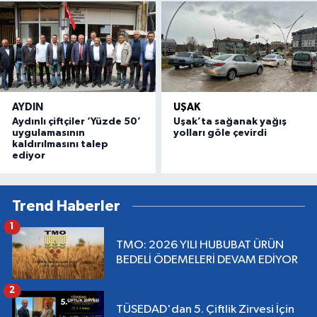
AYDIN
UŞAK
Aydınlı çiftçiler ‘Yüzde 50’
Uşak’ta sağanak yağış
uygulamasının
yolları göle çevirdi
kaldırılmasını talep
ediyor
Trend Haberler
1
TMO: 2026 YILI HUBUBAT ÜRÜN
BEDELİ ÖDEMELERİ DEVAM EDİYOR
2
TÜSEDAD'dan 5. Çiftlik Zirvesi İçin