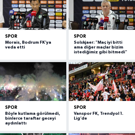
SPOR
SPOR
Morais, Bodrum FK’ya
Solskjaer: "Maç iyi bitti
veda etti
ama diğer maçlar bizim
istediğimiz gibi bitmedi"
SPOR
SPOR
Böyle kutlama görülmedi,
Vanspor FK, Trendyol 1.
binlerce taraftar geceyi
Lig’de
aydınlattı