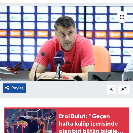
Paylaş
-
+
A
A
Erol Bulut: "Geçen
hafta kulüp içerisinde
olan biri bütün bilgileri