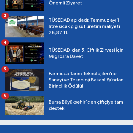
Önemli Ziyaret
3
TÜSEDAD açıkladı: Temmuz ayı 1
litre sıcak çiğ süt üretim maliyeti
26,87 TL
4
TÜSEDAD'dan 5. Çiftlik Zirvesi İçin
Migros'a Davet
5
Farmicca Tarım Teknolojileri’ne
Sanayi ve Teknoloji Bakanlığı’ndan
Birincilik Ödülü!
6
Bursa Büyükşehir'den çiftçiye tam
destek