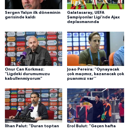
Sergen Yalçın ilk döneminin
Galatasaray, UEFA
gerisinde kaldı
Şampiyonlar Ligi’nde Ajax
deplasmanında
Onur Can Korkmaz:
Joao Pereira: "Oynayacak
"Ligdeki durumumuzu
çok maçımız, kazanacak çok
kabullenmiyorum"
puanımız var’’
İlhan Palut: "Duran toptan
Erol Bulut: "Geçen hafta