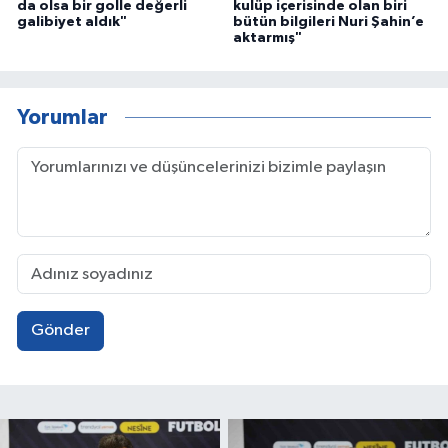
da olsa bir golle değerli
kulüp içerisinde olan biri
galibiyet aldık"
bütün bilgileri Nuri Şahin’e
aktarmış"
Yorumlar
Gönder