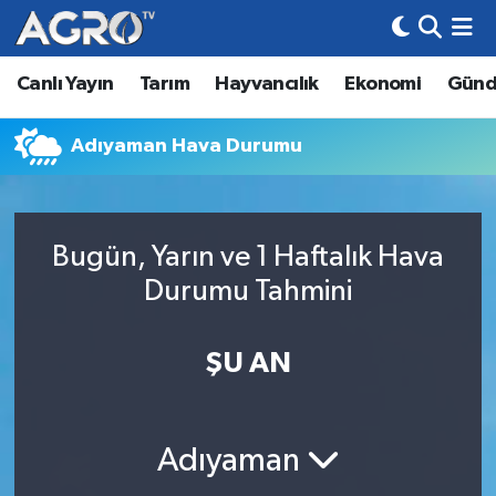
Canlı Yayın
Tarım
Hayvancılık
Ekonomi
Gün
Hava Durumu
Trafik Durumu
Adıyaman Hava Durumu
Süper Lig Puan Durumu ve Fikstür
Bugün, Yarın ve 1 Haftalık Hava
Tüm Manşetler
Durumu Tahmini
Son Dakika Haberleri
ŞU AN
Haber Arşivi
Adıyaman