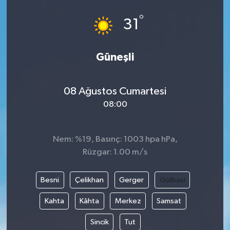
°
31
Güneşli
08 Ağustos Cumartesi
08:00
Nem: %19, Basınç: 1003 hpa hPa,
Rüzgar: 1.00 m/s
Besni
Çelikhan
Gerger
Gölbaşı
Kahta
Kâhta
Merkez
Samsat
Sincik
Tut