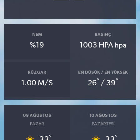
NEM
BASINÇ
%19
1003 HPA
hpa
RÜZGAR
EN DÜŞÜK / EN YÜKSEK
°
°
1.00 M/S
26
/ 39
09 AĞUSTOS
10 AĞUSTOS
PAZAR
PAZARTESI
°
°