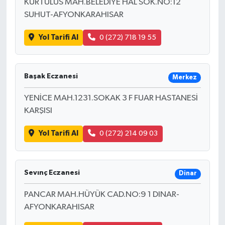
KURTULUS MAH.BELEDİYE HAL SOK.NO:12
SUHUT-AFYONKARAHISAR
Yol Tarifi Al
0 (272) 718 19 55
Başak Eczanesi
Merkez
YENİCE MAH.1231.SOKAK 3 F FUAR HASTANESİ
KARŞISI
Yol Tarifi Al
0 (272) 214 09 03
Sevınç Eczanesi
Dinar
PANCAR MAH.HÜYÜK CAD.NO:9 1 DINAR-
AFYONKARAHISAR