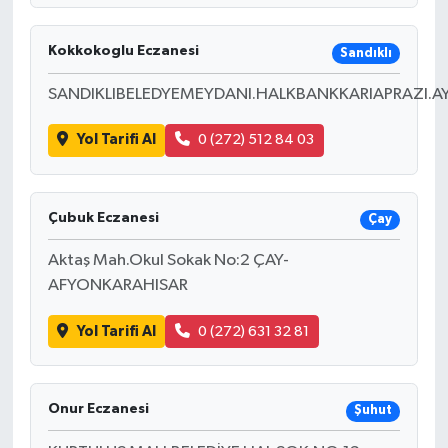
Kokkokoglu Eczanesi
Sandıklı
SANDIKLIBELEDYEMEYDANI.HALKBANKKARIAPRAZI.A
Yol Tarifi Al
0 (272) 512 84 03
Çubuk Eczanesi
Çay
Aktaş Mah.Okul Sokak No:2 ÇAY-
AFYONKARAHISAR
Yol Tarifi Al
0 (272) 631 32 81
Onur Eczanesi
Şuhut