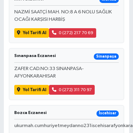
NAZMİ SAATÇİ MAH. NO:8 A 6 NOLU SAĞLIK
OCAĞI KARŞISI HARBİŞ
Yol Tarifi Al
0 (272) 217 70 69
Sınanpasa Eczanesi
Sinanpaşa
ZAFER CAD.NO:33 SINANPASA-
AFYONKARAHISAR
Yol Tarifi Al
0 (272) 311 70 97
Bozca Eczanesi
İscehisar
ukurmah.cumhuriyetmeydanno231iscehisarafyonkara