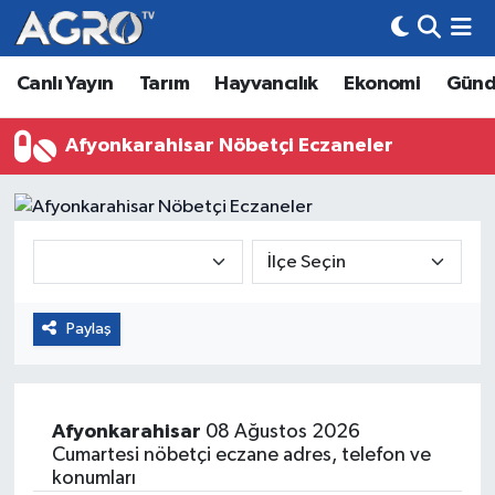
Canlı Yayın
Tarım
Hayvancılık
Ekonomi
Gün
Hava Durumu
Trafik Durumu
Afyonkarahisar Nöbetçi Eczaneler
Süper Lig Puan Durumu ve Fikstür
Tüm Manşetler
Son Dakika Haberleri
Paylaş
Haber Arşivi
Afyonkarahisar
08 Ağustos 2026
Cumartesi nöbetçi eczane adres, telefon ve
konumları