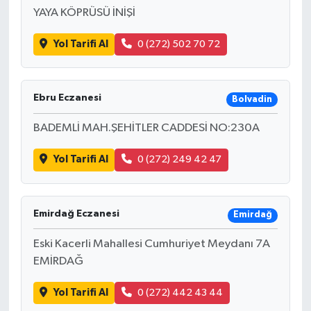
YAYA KÖPRÜSÜ İNİŞİ
Yol Tarifi Al
0 (272) 502 70 72
Ebru Eczanesi
Bolvadin
BADEMLİ MAH.ŞEHİTLER CADDESİ NO:230A
Yol Tarifi Al
0 (272) 249 42 47
Emirdağ Eczanesi
Emirdağ
Eski Kacerli Mahallesi Cumhuriyet Meydanı 7A
EMİRDAĞ
Yol Tarifi Al
0 (272) 442 43 44