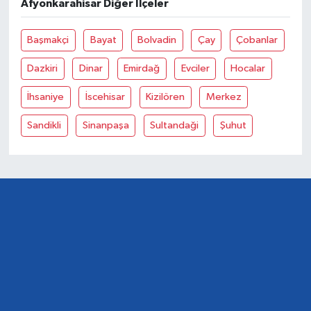
Afyonkarahisar Diğer İlçeler
Başmakçi
Bayat
Bolvadin
Çay
Çobanlar
Dazkiri
Dinar
Emirdağ
Evciler
Hocalar
İhsaniye
İscehisar
Kizilören
Merkez
Sandikli
Sinanpaşa
Sultandaği
Şuhut