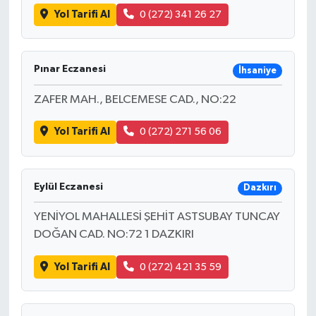
Yol Tarifi Al
0 (272) 341 26 27
Pınar Eczanesi
İhsaniye
ZAFER MAH., BELCEMESE CAD., NO:22
Yol Tarifi Al
0 (272) 271 56 06
Eylül Eczanesi
Dazkırı
YENİYOL MAHALLESİ ŞEHİT ASTSUBAY TUNCAY
DOĞAN CAD. NO:72 1 DAZKIRI
Yol Tarifi Al
0 (272) 421 35 59