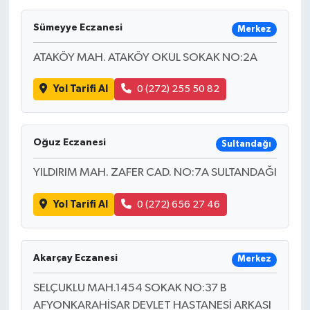
Sümeyye Eczanesi
Merkez
ATAKÖY MAH. ATAKÖY OKUL SOKAK NO:2A
Yol Tarifi Al
0 (272) 255 50 82
Oğuz Eczanesi
Sultandağı
YILDIRIM MAH. ZAFER CAD. NO:7A SULTANDAĞI
Yol Tarifi Al
0 (272) 656 27 46
Akarçay Eczanesi
Merkez
SELÇUKLU MAH.1454 SOKAK NO:37 B
AFYONKARAHİSAR DEVLET HASTANESİ ARKASI