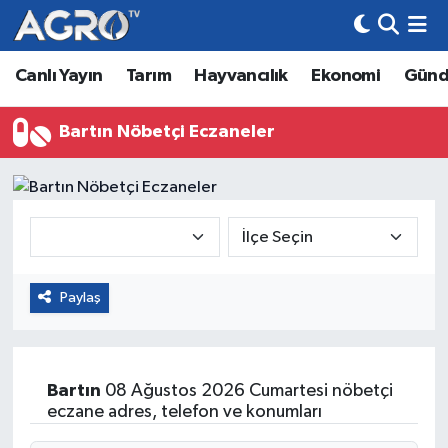
Canlı Yayın
Tarım
Hayvancılık
Ekonomi
Gün
Hava Durumu
Trafik Durumu
Bartın Nöbetçi Eczaneler
Süper Lig Puan Durumu ve Fikstür
Tüm Manşetler
Son Dakika Haberleri
Paylaş
Haber Arşivi
Bartın
08 Ağustos 2026 Cumartesi nöbetçi
eczane adres, telefon ve konumları