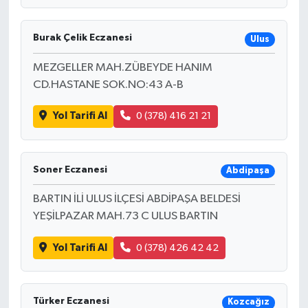
Burak Çelik Eczanesi
Ulus
MEZGELLER MAH.ZÜBEYDE HANIM
CD.HASTANE SOK.NO:43 A-B
Yol Tarifi Al
0 (378) 416 21 21
Soner Eczanesi
Abdipaşa
BARTIN İLİ ULUS İLÇESİ ABDİPAŞA BELDESİ
YEŞİLPAZAR MAH.73 C ULUS BARTIN
Yol Tarifi Al
0 (378) 426 42 42
Türker Eczanesi
Kozcağız