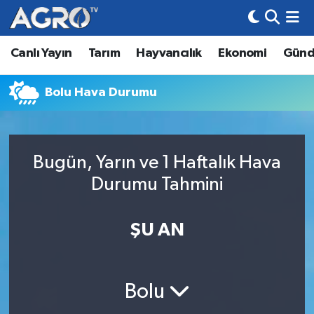
Canlı Yayın
Tarım
Hayvancılık
Ekonomi
Gün
Hava Durumu
Trafik Durumu
Bolu Hava Durumu
Süper Lig Puan Durumu ve Fikstür
Bugün, Yarın ve 1 Haftalık Hava
Tüm Manşetler
Durumu Tahmini
Son Dakika Haberleri
ŞU AN
Haber Arşivi
Bolu