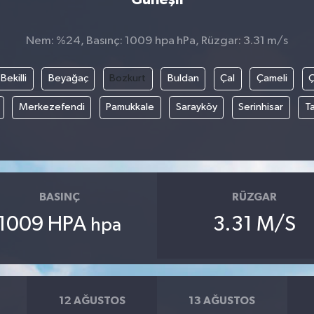
Nem: %24, Basınç: 1009 hpa hPa, Rüzgar: 3.31 m/s
Bekilli
Beyağaç
Bozkurt
Buldan
Çal
Çameli
Merkezefendi
Pamukkale
Sarayköy
Serinhisar
T
BASINÇ
RÜZGAR
1009 HPA
3.31 M/S
hpa
12 AĞUSTOS
13 AĞUSTOS