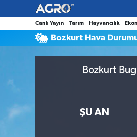
Hava Durumu
Canlı Yayın
Tarım
Hayvancılık
Eko
Bozkurt Hava Durum
Trafik Durumu
Süper Lig Puan Durumu ve Fikstür
Bozkurt Bugü
Tüm Manşetler
Son Dakika Haberleri
Haber Arşivi
ŞU AN