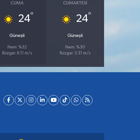
CUMA
CUMARTESI
°
°
24
24
Güneşli
Güneşli
Nem: %32
Nem: %30
Rüzgar: 6.11 m/s
Rüzgar: 3.31 m/s