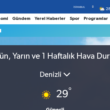
2
nomi
Gündem
Yerel Haberler
Spor
Programlar
u
n, Yarın ve 1 Haftalık Hava D
Denizli
°
29
Güneşli