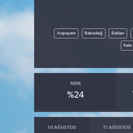
Acıpayam
Babadağ
Baklan
Kale
NEM
%24
10 AĞUSTOS
11 AĞUSTOS