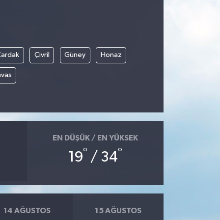
Çardak
Çivril
Güney
Honaz
avas
EN DÜŞÜK / EN YÜKSEK
°
°
19
/ 34
14 AĞUSTOS
15 AĞUSTOS