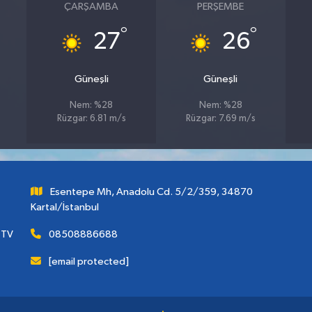
ÇARŞAMBA
PERŞEMBE
°
°
27
26
Güneşli
Güneşli
Nem: %28
Nem: %28
Rüzgar: 6.81 m/s
Rüzgar: 7.69 m/s
Esentepe Mh, Anadolu Cd. 5/2/359, 34870
Kartal/İstanbul
 TV
08508886688
[email protected]