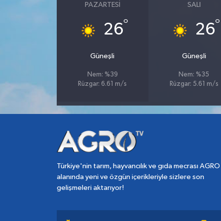
PAZARTESI
SALI
°
°
26
26
Güneşli
Güneşli
Nem: %39
Nem: %35
Rüzgar: 6.61 m/s
Rüzgar: 5.61 m/s
Türkiye'nin tarım, hayvancılık ve gıda mecrası AGRO
alanında yeni ve özgün içerikleriyle sizlere son
gelişmeleri aktarıyor!