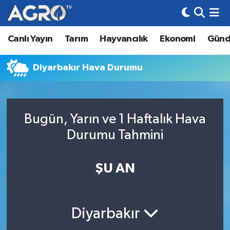
Canlı Yayın
Tarım
Hayvancılık
Ekonomi
Gün
Hava Durumu
Trafik Durumu
Diyarbakır Hava Durumu
Süper Lig Puan Durumu ve Fikstür
Bugün, Yarın ve 1 Haftalık Hava
Tüm Manşetler
Durumu Tahmini
Son Dakika Haberleri
ŞU AN
Haber Arşivi
Diyarbakır