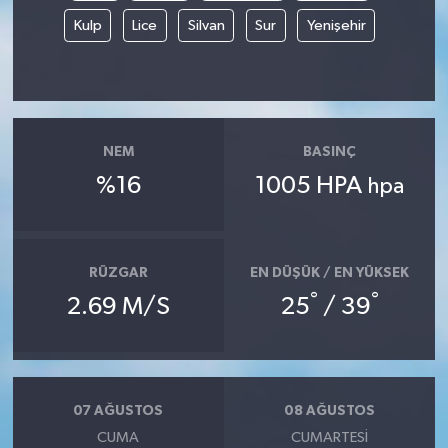
Kulp
Lice
Silvan
Sur
Yenişehir
NEM
BASINÇ
%16
1005 HPA
hpa
RÜZGAR
EN DÜŞÜK / EN YÜKSEK
°
°
2.69 M/S
25
/ 39
07 AĞUSTOS
08 AĞUSTOS
CUMA
CUMARTESI