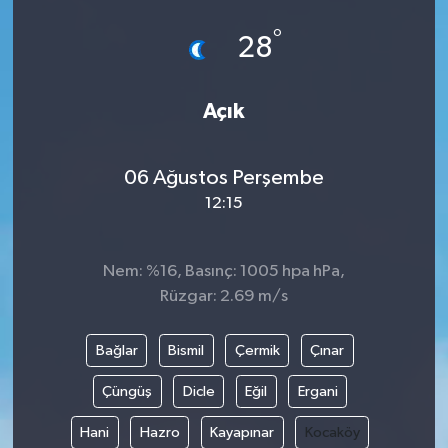
°
28
Açık
06 Ağustos Perşembe
12:15
Nem: %16, Basınç: 1005 hpa hPa,
Rüzgar: 2.69 m/s
Bağlar
Bismil
Çermik
Çınar
Çüngüş
Dicle
Eğil
Ergani
Hani
Hazro
Kayapınar
Kocaköy