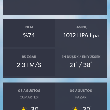
NEM
BASINÇ
%74
1012 HPA
hpa
RÜZGAR
EN DÜŞÜK / EN YÜKSEK
°
°
2.31 M/S
21
/ 38
08 AĞUSTOS
09 AĞUSTOS
CUMARTESI
PAZAR
°
°