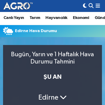
Canlı Yayın
Tarım
Hayvancılık
Ekonomi
Gün
Hava Durumu
Trafik Durumu
Edirne Hava Durumu
Süper Lig Puan Durumu ve Fikstür
Bugün, Yarın ve 1 Haftalık Hava
Tüm Manşetler
Durumu Tahmini
Son Dakika Haberleri
ŞU AN
Haber Arşivi
Edirne