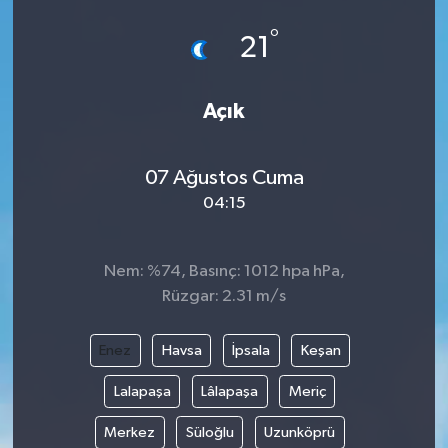
°
21
Açık
07 Ağustos Cuma
04:15
Nem: %74, Basınç: 1012 hpa hPa,
Rüzgar: 2.31 m/s
Enez
Havsa
İpsala
Keşan
Lalapaşa
Lâlapaşa
Meriç
Merkez
Süloğlu
Uzunköprü