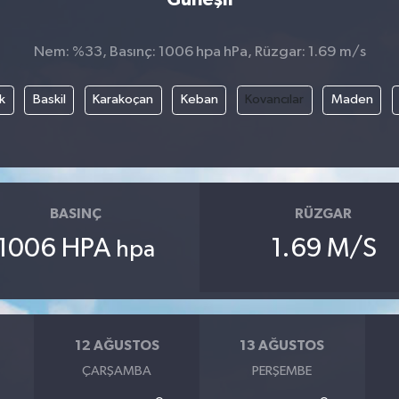
Nem: %33, Basınç: 1006 hpa hPa, Rüzgar: 1.69 m/s
k
Baskil
Karakoçan
Keban
Kovancılar
Maden
BASINÇ
RÜZGAR
1006 HPA
1.69 M/S
hpa
12 AĞUSTOS
13 AĞUSTOS
ÇARŞAMBA
PERŞEMBE