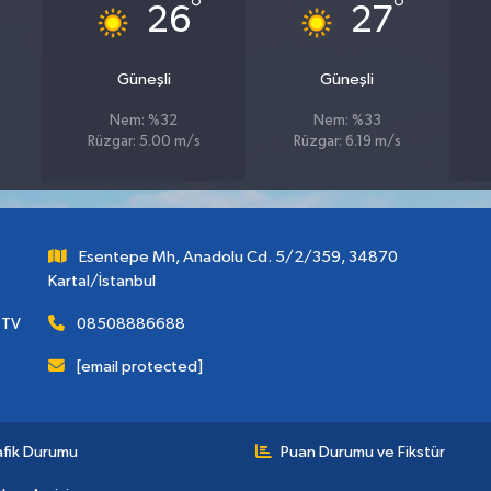
°
°
26
27
Güneşli
Güneşli
Nem: %32
Nem: %33
Rüzgar: 5.00 m/s
Rüzgar: 6.19 m/s
Esentepe Mh, Anadolu Cd. 5/2/359, 34870
Kartal/İstanbul
 TV
08508886688
[email protected]
afik Durumu
Puan Durumu ve Fikstür