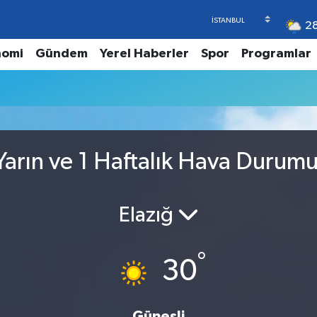
2
nomi
Gündem
Yerel Haberler
Spor
Programlar
arın ve 1 Haftalık Hava Durum
Elazığ
°
30
Güneşli