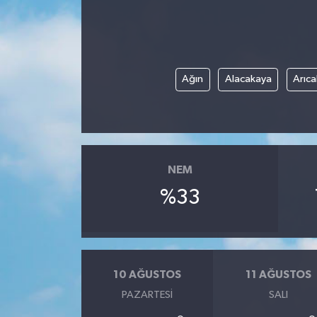
Ağın
Alacakaya
Arıca
NEM
%33
10 AĞUSTOS
11 AĞUSTOS
PAZARTESI
SALI