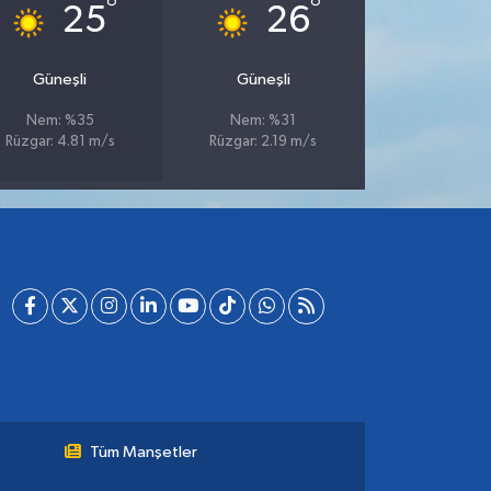
°
°
25
26
Güneşli
Güneşli
Nem: %35
Nem: %31
Rüzgar: 4.81 m/s
Rüzgar: 2.19 m/s
Tüm Manşetler