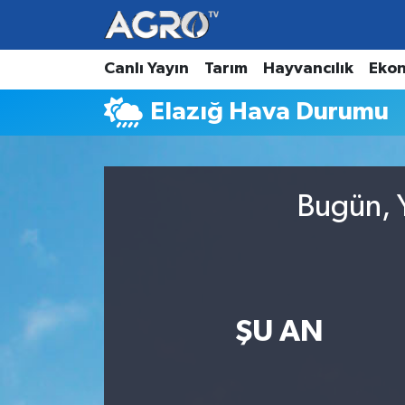
Hava Durumu
Canlı Yayın
Tarım
Hayvancılık
Eko
Elazığ Hava Durumu
Trafik Durumu
Süper Lig Puan Durumu ve Fikstür
Bugün, Y
Tüm Manşetler
Son Dakika Haberleri
Haber Arşivi
ŞU AN