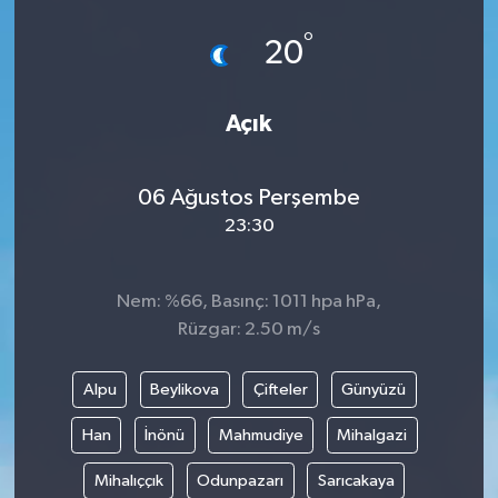
°
20
Açık
06 Ağustos Perşembe
23:30
Nem: %66, Basınç: 1011 hpa hPa,
Rüzgar: 2.50 m/s
Alpu
Beylikova
Çifteler
Günyüzü
Han
İnönü
Mahmudiye
Mihalgazi
Mihalıççık
Odunpazarı
Sarıcakaya