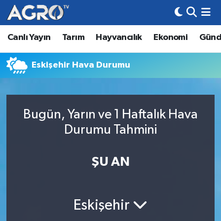
Canlı Yayın
Tarım
Hayvancılık
Ekonomi
Gün
Hava Durumu
Trafik Durumu
Eskişehir Hava Durumu
Süper Lig Puan Durumu ve Fikstür
Bugün, Yarın ve 1 Haftalık Hava
Tüm Manşetler
Durumu Tahmini
Son Dakika Haberleri
ŞU AN
Haber Arşivi
Eskişehir