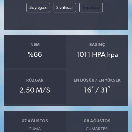
Seyitgazi
Sivrihisar
Tepebaşı
NEM
BASINÇ
%66
1011 HPA
hpa
RÜZGAR
EN DÜŞÜK / EN YÜKSEK
°
°
2.50 M/S
16
/ 31
07 AĞUSTOS
08 AĞUSTOS
CUMA
CUMARTESI