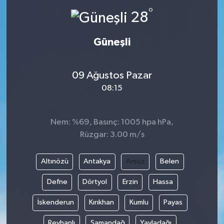
°
28
Güneşli
09 Ağustos Pazar
08:15
Nem: %69, Basınç: 1005 hpa hPa,
Rüzgar: 3.00 m/s
Altınözü
Antakya
Arsuz
Belen
Defne
Dörtyol
Erzin
Hassa
İskenderun
Kırıkhan
Kumlu
Payas
Reyhanlı
Samandağ
Yayladağı