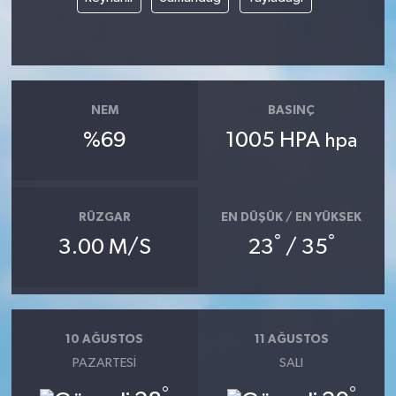
NEM
BASINÇ
%69
1005 HPA
hpa
RÜZGAR
EN DÜŞÜK / EN YÜKSEK
°
°
3.00 M/S
23
/ 35
10 AĞUSTOS
11 AĞUSTOS
PAZARTESI
SALI
°
°