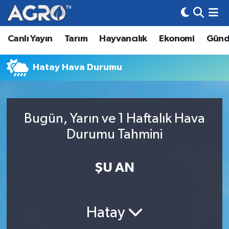
Canlı Yayın
Tarım
Hayvancılık
Ekonomi
Gün
Hava Durumu
Trafik Durumu
Hatay Hava Durumu
Süper Lig Puan Durumu ve Fikstür
Bugün, Yarın ve 1 Haftalık Hava
Tüm Manşetler
Durumu Tahmini
Son Dakika Haberleri
ŞU AN
Haber Arşivi
Hatay