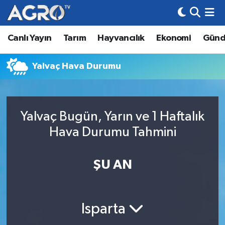
Canlı Yayın
Tarım
Hayvancılık
Ekonomi
Gün
Hava Durumu
Trafik Durumu
Yalvaç Hava Durumu
Süper Lig Puan Durumu ve Fikstür
Yalvaç Bugün, Yarın ve 1 Haftalık
Tüm Manşetler
Hava Durumu Tahmini
Son Dakika Haberleri
ŞU AN
Haber Arşivi
Isparta