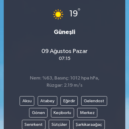
°
19
Güneşli
09 Ağustos Pazar
07:15
Nem: %63, Basınç: 1012 hpa hPa,
Rüzgar: 2.19 m/s
Aksu
Atabey
Eğirdir
Gelendost
Gönen
Keçiborlu
Merkez
Senirkent
Sütçüler
Şarkikaraağaç