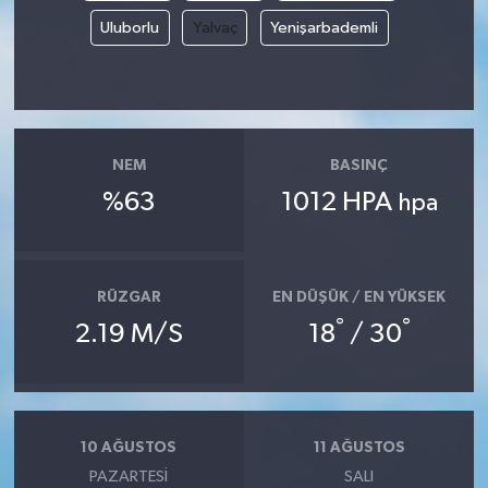
Uluborlu
Yalvaç
Yenişarbademli
NEM
BASINÇ
%63
1012 HPA
hpa
RÜZGAR
EN DÜŞÜK / EN YÜKSEK
°
°
2.19 M/S
18
/ 30
10 AĞUSTOS
11 AĞUSTOS
PAZARTESI
SALI