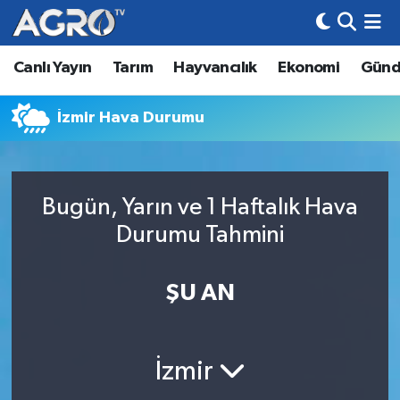
Canlı Yayın
Tarım
Hayvancılık
Ekonomi
Gün
Hava Durumu
Trafik Durumu
İzmir Hava Durumu
Süper Lig Puan Durumu ve Fikstür
Bugün, Yarın ve 1 Haftalık Hava
Tüm Manşetler
Durumu Tahmini
Son Dakika Haberleri
ŞU AN
Haber Arşivi
İzmir