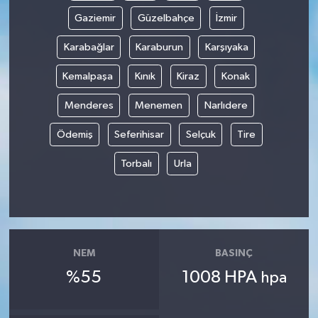
Gaziemir
Güzelbahçe
İzmir
Karabağlar
Karaburun
Karşıyaka
Kemalpaşa
Kınık
Kiraz
Konak
Menderes
Menemen
Narlıdere
Ödemiş
Seferihisar
Selçuk
Tire
Torbalı
Urla
NEM
BASINÇ
%55
1008 HPA
hpa