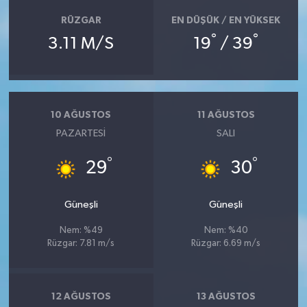
RÜZGAR
EN DÜŞÜK / EN YÜKSEK
°
°
3.11 M/S
19
/ 39
10 AĞUSTOS
11 AĞUSTOS
PAZARTESI
SALI
°
°
29
30
Güneşli
Güneşli
Nem: %49
Nem: %40
Rüzgar: 7.81 m/s
Rüzgar: 6.69 m/s
12 AĞUSTOS
13 AĞUSTOS