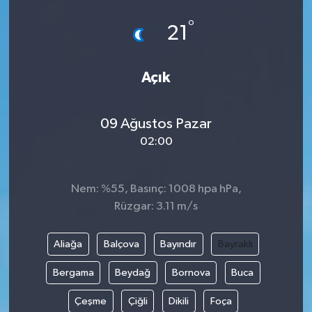
°
21
Açık
09 Ağustos Pazar
02:00
Nem: %55, Basınç: 1008 hpa hPa,
Rüzgar: 3.11 m/s
Aliağa
Balçova
Bayındır
Bayraklı
Bergama
Beydağ
Bornova
Buca
Çeşme
Çiğli
Dikili
Foça