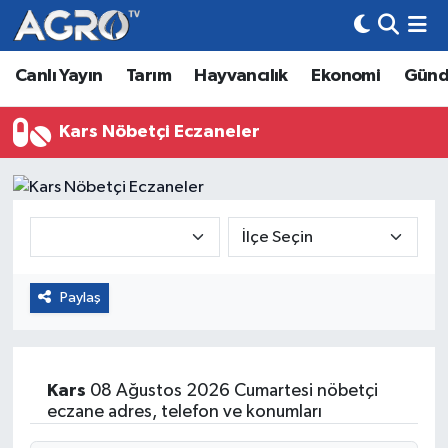
Canlı Yayın
Tarım
Hayvancılık
Ekonomi
Gün
Hava Durumu
Trafik Durumu
Kars Nöbetçi Eczaneler
Süper Lig Puan Durumu ve Fikstür
Tüm Manşetler
Son Dakika Haberleri
Paylaş
Haber Arşivi
Kars
08 Ağustos 2026 Cumartesi nöbetçi
eczane adres, telefon ve konumları