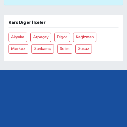
Kars Diğer İlçeler
Akyaka
Arpaçay
Digor
Kağizman
Merkez
Sarikamiş
Selim
Susuz