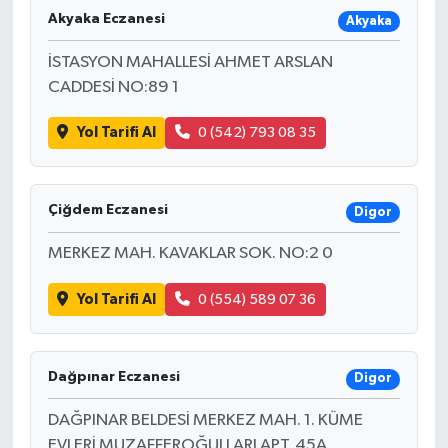
Akyaka Eczanesi
Akyaka
İSTASYON MAHALLESİ AHMET ARSLAN
CADDESİ NO:89 1
Yol Tarifi Al
0 (542) 793 08 35
Çiğdem Eczanesi
Digor
MERKEZ MAH. KAVAKLAR SOK. NO:2 0
Yol Tarifi Al
0 (554) 589 07 36
Dağpınar Eczanesi
Digor
DAĞPINAR BELDESİ MERKEZ MAH. 1. KÜME
EVLERİ MUZAFFEROĞULLARI APT. 45A