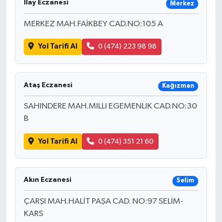
İlay Eczanesi
Merkez
MERKEZ MAH.FAİKBEY CAD.NO:105 A
Yol Tarifi Al
0 (474) 223 98 98
Ataş Eczanesi
Kağızman
SAHINDERE MAH.MILLI EGEMENLIK CAD.NO:30
B
Yol Tarifi Al
0 (474) 351 21 60
Akın Eczanesi
Selim
ÇARŞI MAH.HALİT PAŞA CAD. NO:97 SELİM-
KARS