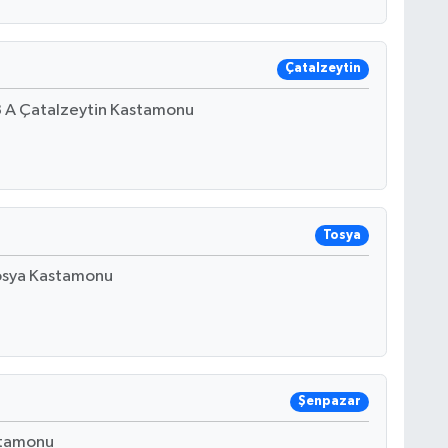
Çatalzeytin
3 A Çatalzeytin Kastamonu
Tosya
Tosya Kastamonu
Şenpazar
stamonu