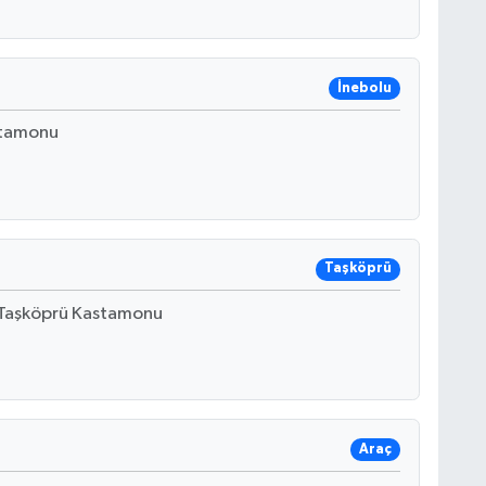
İnebolu
stamonu
Taşköprü
4 Taşköprü Kastamonu
Araç