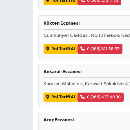
Yol Tarifi Al
0 (366) 212 11 33
Kökten Eczanesi
Cumhuriyet Caddesi, No:12 İnebolu Ka
Yol Tarifi Al
0 (366) 811 56 57
Ankaralı Eczanesi
Karasait Mahallesi, Karasait Sokak No:
Yol Tarifi Al
0 (366) 417 40 30
Araç Eczanesi