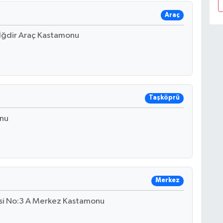
Araç
İğdir Araç Kastamonu
Taşköprü
onu
Merkez
esi No:3 A Merkez Kastamonu