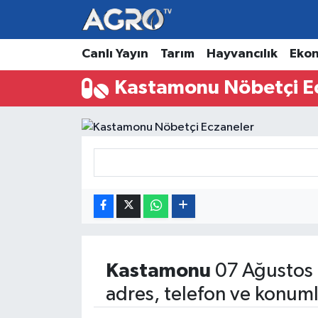
Hava Durumu
Canlı Yayın
Tarım
Hayvancılık
Eko
Kastamonu Nöbetçi E
Trafik Durumu
Süper Lig Puan Durumu ve Fikstür
Tüm Manşetler
Son Dakika Haberleri
Haber Arşivi
Kastamonu
07 Ağustos
adres, telefon ve konuml