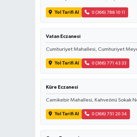
Yol Tarifi Al
0 (366) 788 10 11
Vatan Eczanesi
Cumhuriyet Mahallesi, Cumhuriyet Meyd
Yol Tarifi Al
0 (366) 771 43 33
Küre Eczanesi
Camikebir Mahallesi, Kahveönü Sokak N
Yol Tarifi Al
0 (366) 751 20 34