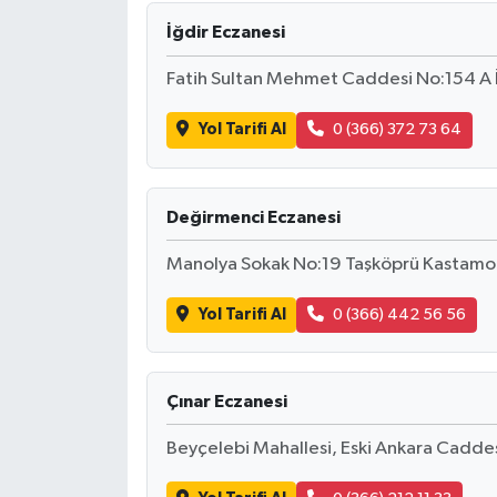
İğdir Eczanesi
Fatih Sultan Mehmet Caddesi No:154 A 
Yol Tarifi Al
0 (366) 372 73 64
Değirmenci Eczanesi
Manolya Sokak No:19 Taşköprü Kastam
Yol Tarifi Al
0 (366) 442 56 56
Çınar Eczanesi
Beyçelebi Mahallesi, Eski Ankara Cadd