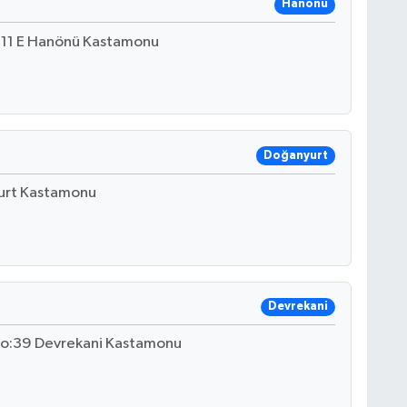
Hanönü
:11 E Hanönü Kastamonu
Doğanyurt
yurt Kastamonu
Devrekani
No:39 Devrekani Kastamonu