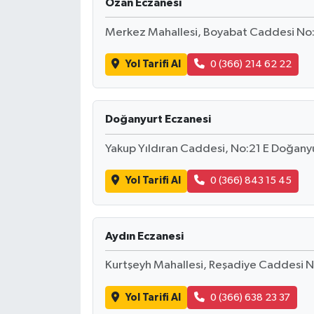
Ozan Eczanesi
Merkez Mahallesi, Boyabat Caddesi No
Yol Tarifi Al
0 (366) 214 62 22
Doğanyurt Eczanesi
Yakup Yıldıran Caddesi, No:21 E Doğan
Yol Tarifi Al
0 (366) 843 15 45
Aydın Eczanesi
Kurtşeyh Mahallesi, Reşadiye Caddesi 
Yol Tarifi Al
0 (366) 638 23 37