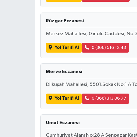
Rüzgar Eczanesi
Merkez Mahallesi, Ginolu Caddesi, No:
Yol Tarifi Al
0 (366) 516 12 43
Merve Eczanesi
Dilküşah Mahallesi, 5501.Sokak No:1 A 
Yol Tarifi Al
0 (366) 313 06 77
Umut Eczanesi
Cumhuriyet Alanı No:28 A Şenpazar Ka