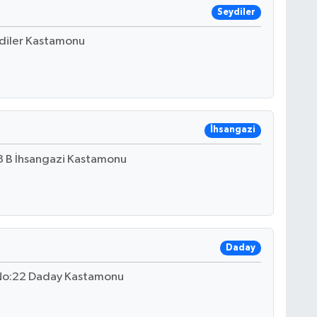
Seydiler
ydiler Kastamonu
İhsangazi
3 B İhsangazi Kastamonu
Daday
 No:22 Daday Kastamonu