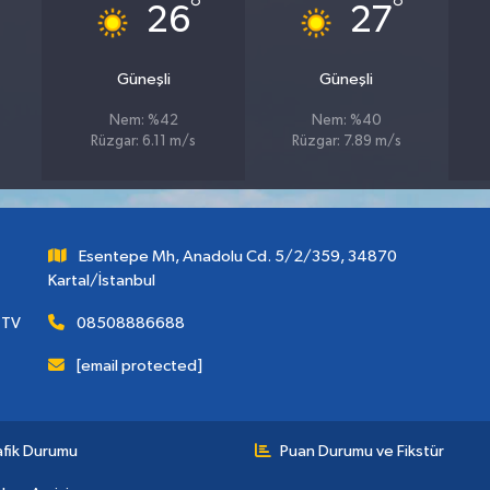
°
°
26
27
Güneşli
Güneşli
Nem: %42
Nem: %40
Rüzgar: 6.11 m/s
Rüzgar: 7.89 m/s
Esentepe Mh, Anadolu Cd. 5/2/359, 34870
Kartal/İstanbul
 TV
08508886688
[email protected]
afik Durumu
Puan Durumu ve Fikstür