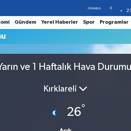
2
nomi
Gündem
Yerel Haberler
Spor
Programlar
mu
arın ve 1 Haftalık Hava Durum
Kırklareli
°
26
Açık