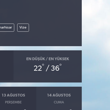
narhisar
Vize
EN DÜŞÜK / EN YÜKSEK
°
°
22
/ 36
13 AĞUSTOS
14 AĞUSTOS
PERŞEMBE
CUMA