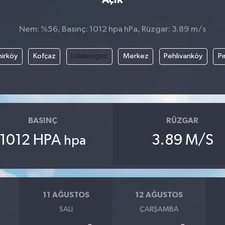
Nem: %56, Basınç: 1012 hpa hPa, Rüzgar: 3.89 m/s
irköy
Kofçaz
Lüleburgaz
Merkez
Pehlivanköy
Pı
BASINÇ
RÜZGAR
1012 HPA
3.89 M/S
hpa
11 AĞUSTOS
12 AĞUSTOS
SALI
ÇARŞAMBA