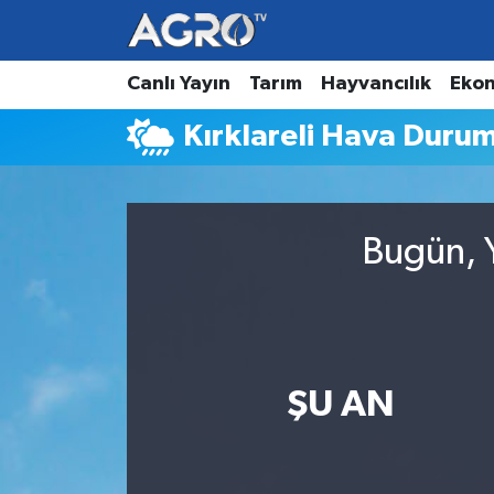
Hava Durumu
Canlı Yayın
Tarım
Hayvancılık
Eko
Kırklareli Hava Duru
Trafik Durumu
Süper Lig Puan Durumu ve Fikstür
Bugün, Y
Tüm Manşetler
Son Dakika Haberleri
Haber Arşivi
ŞU AN