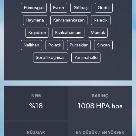
Etimesgut
Evren
Gölbaşı
Güdül
Haymana
Kahramankazan
Kalecik
Keçiören
Kızılcahamam
Mamak
Nallıhan
Polatlı
Pursaklar
Sincan
Şereflikoçhisar
Yenimahalle
NEM
BASINÇ
%18
1008 HPA
hpa
RÜZGAR
EN DÜŞÜK / EN YÜKSEK