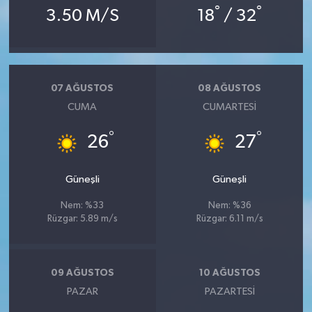
°
°
3.50 M/S
18
/ 32
07 AĞUSTOS
08 AĞUSTOS
CUMA
CUMARTESI
°
°
26
27
Güneşli
Güneşli
Nem: %33
Nem: %36
Rüzgar: 5.89 m/s
Rüzgar: 6.11 m/s
09 AĞUSTOS
10 AĞUSTOS
PAZAR
PAZARTESI