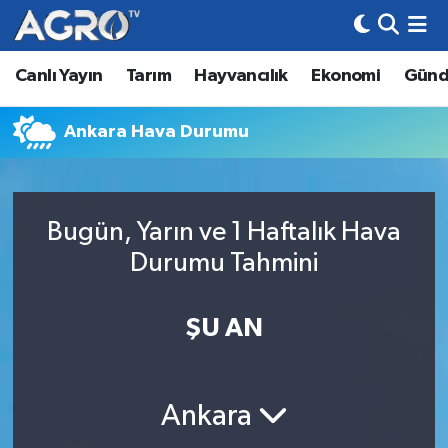
Canlı Yayın
Tarım
Hayvancılık
Ekonomi
Gün
Hava Durumu
Trafik Durumu
Ankara Hava Durumu
Süper Lig Puan Durumu ve Fikstür
Bugün, Yarın ve 1 Haftalık Hava
Tüm Manşetler
Durumu Tahmini
Son Dakika Haberleri
ŞU AN
Haber Arşivi
Ankara