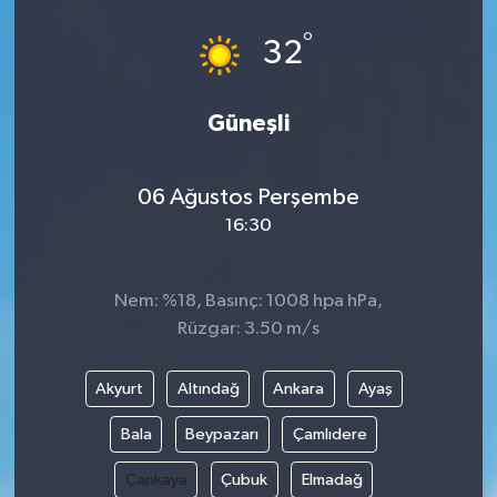
°
32
Güneşli
06 Ağustos Perşembe
16:30
Nem: %18, Basınç: 1008 hpa hPa,
Rüzgar: 3.50 m/s
Akyurt
Altındağ
Ankara
Ayaş
Bala
Beypazarı
Çamlıdere
Çankaya
Çubuk
Elmadağ