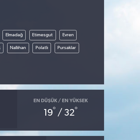
Elmadağ
Etimesgut
Evren
k
Nallıhan
Polatlı
Pursaklar
EN DÜŞÜK / EN YÜKSEK
°
°
19
/ 32