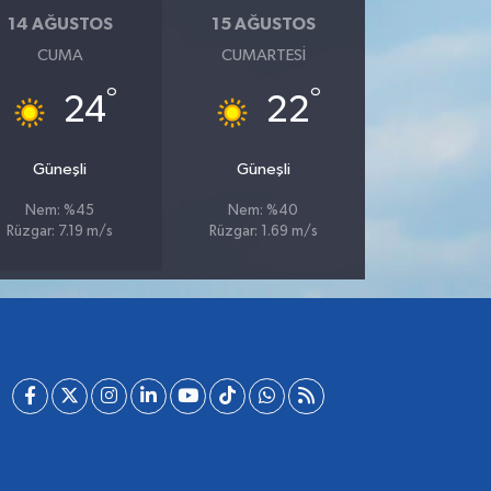
14 AĞUSTOS
15 AĞUSTOS
CUMA
CUMARTESI
°
°
24
22
Güneşli
Güneşli
Nem: %45
Nem: %40
Rüzgar: 7.19 m/s
Rüzgar: 1.69 m/s