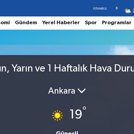
nomi
Gündem
Yerel Haberler
Spor
Programlar
, Yarın ve 1 Haftalık Hava Du
Ankara
°
19
Güneşli