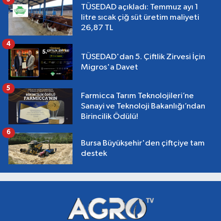
TÜSEDAD açıkladı: Temmuz ayı 1
litre sıcak çiğ süt üretim maliyeti
26,87 TL
4
TÜSEDAD'dan 5. Çiftlik Zirvesi İçin
Migros'a Davet
5
Farmicca Tarım Teknolojileri’ne
Sanayi ve Teknoloji Bakanlığı’ndan
Birincilik Ödülü!
6
Bursa Büyükşehir'den çiftçiye tam
destek