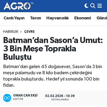
Canlı Yayın
Tarım
Hayvancılık
Ekonomi
Gün
Hava Durumu
Trafik Durumu
HABERLER
ÇEVRE
Batman’dan Sason’a Umut:
Süper Lig Puan Durumu ve Fikstür
3 Bin Meşe Toprakla
Tüm Manşetler
Buluştu
Batman’dan gelen 45 doğasever, Sason’da 3 bin
Son Dakika Haberleri
meşe palamudu ve 8 kilo badem çekirdeğini
toprakla buluşturdu. Hedef yıl sonunda 100 bin
Haber Arşivi
fidan.
ONAN CAN EKŞI
02.02.2026 - 10:39
EDITÖR
YAYINLANMA