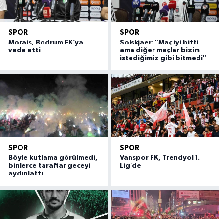
SPOR
SPOR
Morais, Bodrum FK’ya
Solskjaer: "Maç iyi bitti
veda etti
ama diğer maçlar bizim
istediğimiz gibi bitmedi"
SPOR
SPOR
Böyle kutlama görülmedi,
Vanspor FK, Trendyol 1.
binlerce taraftar geceyi
Lig’de
aydınlattı