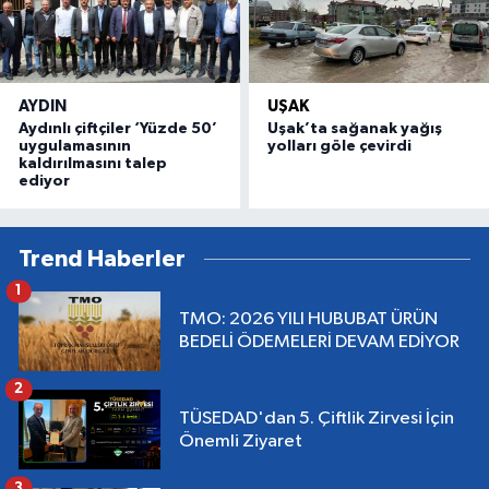
AYDIN
UŞAK
Aydınlı çiftçiler ‘Yüzde 50’
Uşak’ta sağanak yağış
uygulamasının
yolları göle çevirdi
kaldırılmasını talep
ediyor
Trend Haberler
1
TMO: 2026 YILI HUBUBAT ÜRÜN
BEDELİ ÖDEMELERİ DEVAM EDİYOR
2
TÜSEDAD'dan 5. Çiftlik Zirvesi İçin
Önemli Ziyaret
3