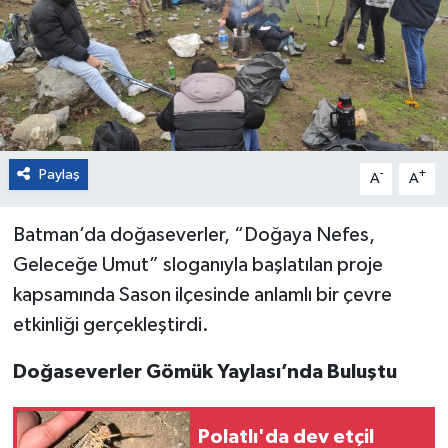
Paylaş
-
+
A
A
Batman’da doğaseverler, “Doğaya Nefes,
Geleceğe Umut” sloganıyla başlatılan proje
kapsamında Sason ilçesinde anlamlı bir çevre
etkinliği gerçekleştirdi.
Doğaseverler Gömük Yaylası’nda Buluştu
Polatlı'da dev etçil