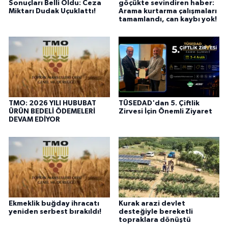
Sonuçları Belli Oldu: Ceza
göçükte sevindiren haber:
Miktarı Dudak Uçuklattı!
Arama kurtarma çalışmaları
tamamlandı, can kaybı yok!
TMO: 2026 YILI HUBUBAT
TÜSEDAD'dan 5. Çiftlik
ÜRÜN BEDELİ ÖDEMELERİ
Zirvesi İçin Önemli Ziyaret
DEVAM EDİYOR
Ekmeklik buğday ihracatı
Kurak arazi devlet
yeniden serbest bırakıldı!
desteğiyle bereketli
topraklara dönüştü