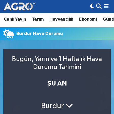
Canlı Yayın
Tarım
Hayvancılık
Ekonomi
Gün
Hava Durumu
Trafik Durumu
Burdur Hava Durumu
Süper Lig Puan Durumu ve Fikstür
Bugün, Yarın ve 1 Haftalık Hava
Tüm Manşetler
Durumu Tahmini
Son Dakika Haberleri
ŞU AN
Haber Arşivi
Burdur