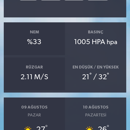
NEM
BASINÇ
%33
1005 HPA
hpa
RÜZGAR
EN DÜŞÜK / EN YÜKSEK
°
°
2.11 M/S
21
/ 32
09 AĞUSTOS
10 AĞUSTOS
PAZAR
PAZARTESI
°
°