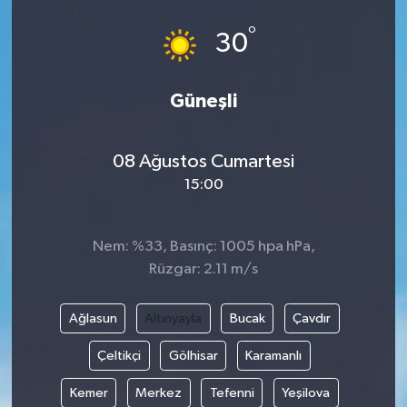
°
30
Güneşli
08 Ağustos Cumartesi
15:00
Nem: %33, Basınç: 1005 hpa hPa,
Rüzgar: 2.11 m/s
Ağlasun
Altınyayla
Bucak
Çavdır
Çeltikçi
Gölhisar
Karamanlı
Kemer
Merkez
Tefenni
Yeşilova