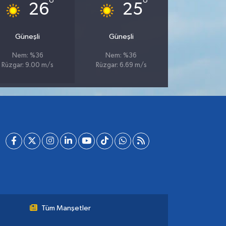
°
°
26
25
Güneşli
Güneşli
Nem: %36
Nem: %36
Rüzgar: 9.00 m/s
Rüzgar: 6.69 m/s
Tüm Manşetler