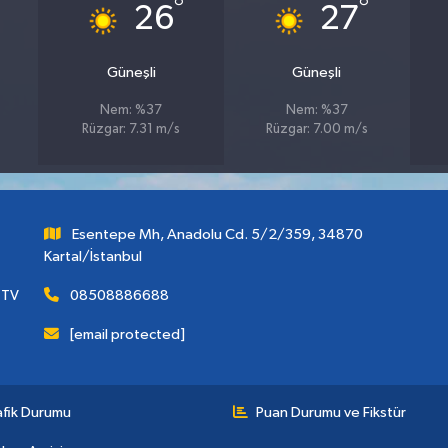
°
°
26
27
Güneşli
Güneşli
Nem: %37
Nem: %37
Rüzgar: 7.31 m/s
Rüzgar: 7.00 m/s
Esentepe Mh, Anadolu Cd. 5/2/359, 34870
Kartal/İstanbul
 TV
08508886688
[email protected]
afik Durumu
Puan Durumu ve Fikstür