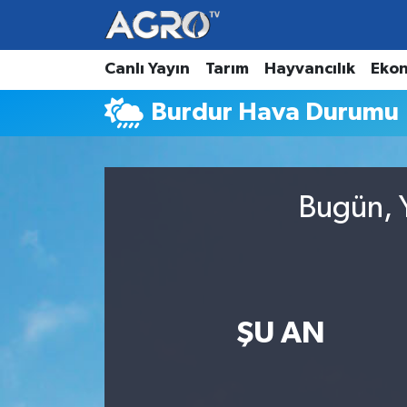
Hava Durumu
Canlı Yayın
Tarım
Hayvancılık
Eko
Burdur Hava Durumu
Trafik Durumu
Süper Lig Puan Durumu ve Fikstür
Bugün, Y
Tüm Manşetler
Son Dakika Haberleri
Haber Arşivi
ŞU AN