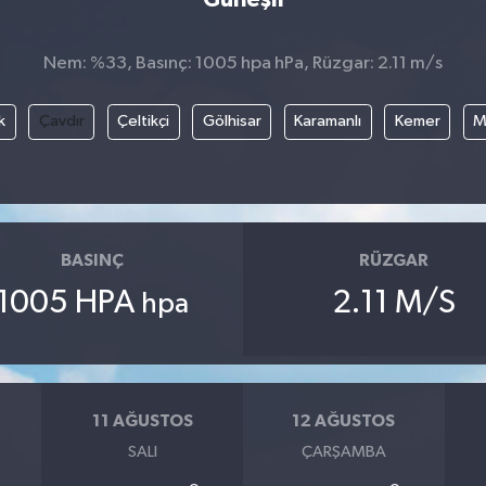
Nem: %33, Basınç: 1005 hpa hPa, Rüzgar: 2.11 m/s
k
Çavdır
Çeltikçi
Gölhisar
Karamanlı
Kemer
M
BASINÇ
RÜZGAR
1005 HPA
2.11 M/S
hpa
11 AĞUSTOS
12 AĞUSTOS
SALI
ÇARŞAMBA