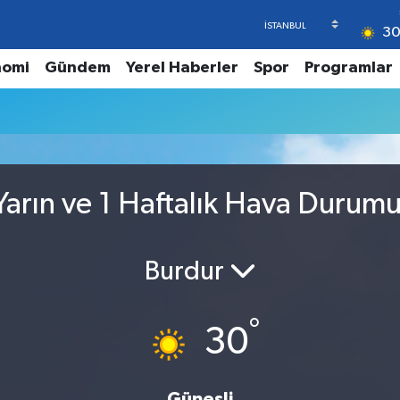
3
nomi
Gündem
Yerel Haberler
Spor
Programlar
arın ve 1 Haftalık Hava Durum
Burdur
°
30
Güneşli