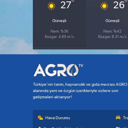
°
°
27
26
Güneşli
Güneşli
Nem: %36
Nem: %42
Rüzgar: 4.89 m/s
Rüzgar: 8.31 m/s
Türkiye'nin tarım, hayvancılık ve gıda mecrası AGRO
alanında yeni ve özgün içerikleriyle sizlere son
gelişmeleri aktarıyor!
Hava Durumu
Tr