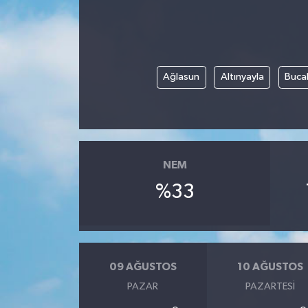
Ağlasun
Altınyayla
Buca
NEM
%33
09 AĞUSTOS
10 AĞUSTOS
PAZAR
PAZARTESI