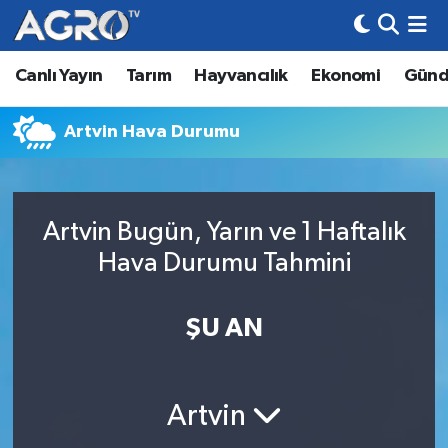
Canlı Yayın
Tarım
Hayvancılık
Ekonomi
Gün
Hava Durumu
Trafik Durumu
Artvin Hava Durumu
Süper Lig Puan Durumu ve Fikstür
Artvin Bugün, Yarın ve 1 Haftalık
Tüm Manşetler
Hava Durumu Tahmini
Son Dakika Haberleri
ŞU AN
Haber Arşivi
Artvin