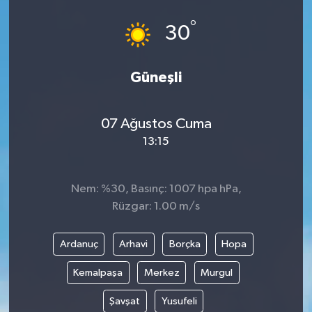
°
30
Güneşli
07 Ağustos Cuma
13:15
Nem: %30, Basınç: 1007 hpa hPa,
Rüzgar: 1.00 m/s
Ardanuç
Arhavi
Borçka
Hopa
Kemalpaşa
Merkez
Murgul
Şavşat
Yusufeli