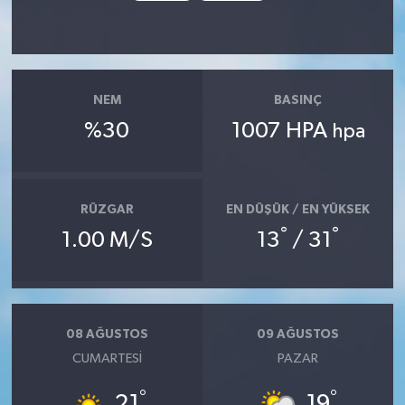
NEM
BASINÇ
%30
1007 HPA
hpa
RÜZGAR
EN DÜŞÜK / EN YÜKSEK
°
°
1.00 M/S
13
/ 31
08 AĞUSTOS
09 AĞUSTOS
CUMARTESI
PAZAR
°
°