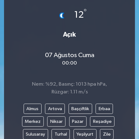
°
12
Açık
07 Ağustos Cuma
00:00
Nem: %92, Basınç: 1013 hpa hPa,
Rüzgar: 1.11 m/s
Almus
Artova
Başçiftlik
Erbaa
Merkez
Niksar
Pazar
Reşadiye
Sulusaray
Turhal
Yeşilyurt
Zile