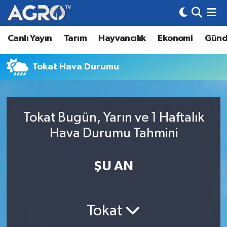
Canlı Yayın
Tarım
Hayvancılık
Ekonomi
Gün
Hava Durumu
Trafik Durumu
Tokat Hava Durumu
Süper Lig Puan Durumu ve Fikstür
Tokat Bugün, Yarın ve 1 Haftalık
Tüm Manşetler
Hava Durumu Tahmini
Son Dakika Haberleri
ŞU AN
Haber Arşivi
Tokat