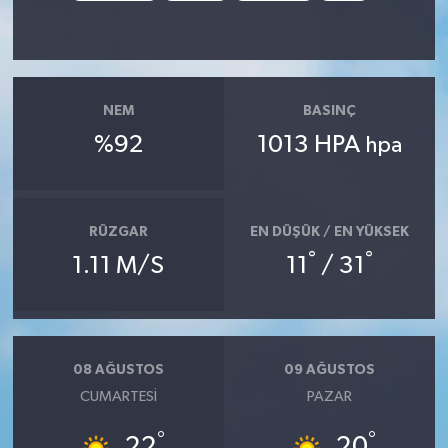
NEM
BASINÇ
%92
1013 HPA
hpa
RÜZGAR
EN DÜŞÜK / EN YÜKSEK
°
°
1.11 M/S
11
/ 31
08 AĞUSTOS
09 AĞUSTOS
CUMARTESI
PAZAR
°
°