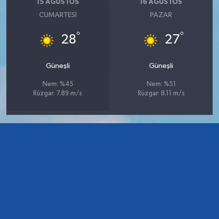
15 AĞUSTOS
16 AĞUSTOS
CUMARTESI
PAZAR
°
°
28
27
Güneşli
Güneşli
Nem: %45
Nem: %51
Rüzgar: 7.89 m/s
Rüzgar: 8.11 m/s