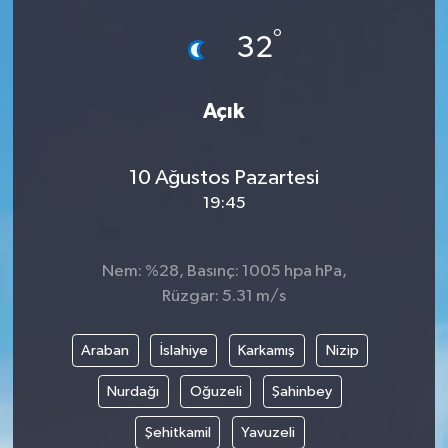
°
32
Açık
10 Ağustos Pazartesi
19:45
Nem: %28, Basınç: 1005 hpa hPa,
Rüzgar: 5.31 m/s
Araban
İslahiye
Karkamış
Nizip
Nurdağı
Oğuzeli
Şahinbey
Şehitkamil
Yavuzeli