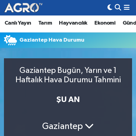
Canlı Yayın
Tarım
Hayvancılık
Ekonomi
Gün
Hava Durumu
Trafik Durumu
Gaziantep Hava Durumu
Süper Lig Puan Durumu ve Fikstür
Gaziantep Bugün, Yarın ve 1
Tüm Manşetler
Haftalık Hava Durumu Tahmini
Son Dakika Haberleri
ŞU AN
Haber Arşivi
Gaziantep