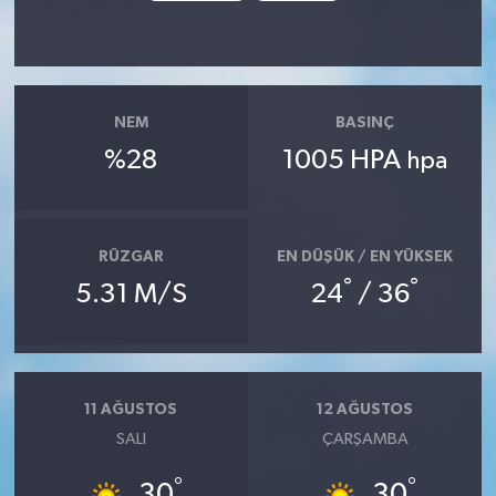
NEM
BASINÇ
%28
1005 HPA
hpa
RÜZGAR
EN DÜŞÜK / EN YÜKSEK
°
°
5.31 M/S
24
/ 36
11 AĞUSTOS
12 AĞUSTOS
SALI
ÇARŞAMBA
°
°