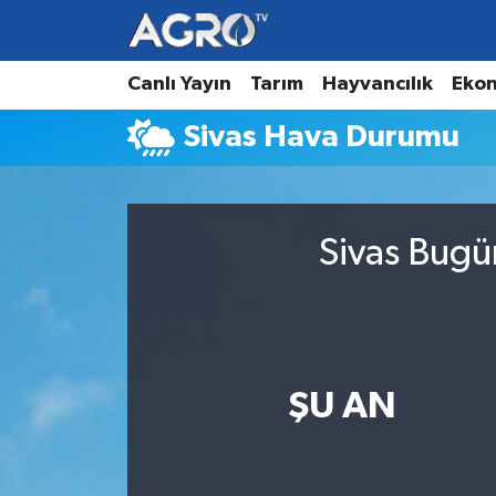
Hava Durumu
Canlı Yayın
Tarım
Hayvancılık
Eko
Sivas Hava Durumu
Trafik Durumu
Süper Lig Puan Durumu ve Fikstür
Sivas Bugü
Tüm Manşetler
Son Dakika Haberleri
Haber Arşivi
ŞU AN