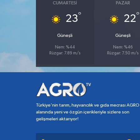
CUMARTESI
PAZAR
°
°
23
22
Güneşli
Güneşli
Nem: %44
Nem: %46
Rüzgar: 7.89 m/s
Rüzgar: 7.50 m/s
Türkiye'nin tarım, hayvancılık ve gıda mecrası AGRO
alanında yeni ve özgün içerikleriyle sizlere son
gelişmeleri aktarıyor!