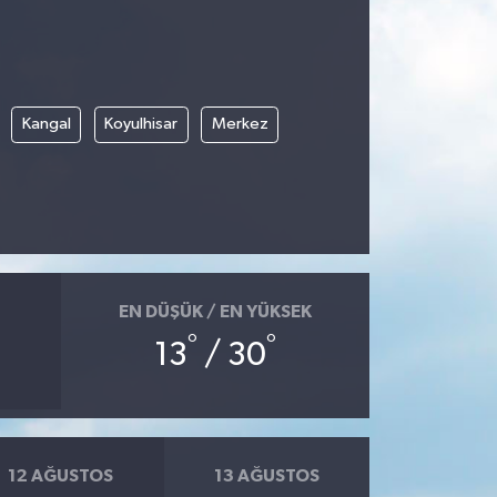
Kangal
Koyulhisar
Merkez
EN DÜŞÜK / EN YÜKSEK
°
°
13
/ 30
12 AĞUSTOS
13 AĞUSTOS