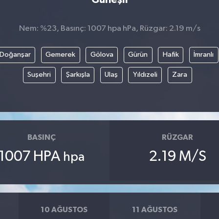
Nem: %23, Basınç: 1007 hpa hPa, Rüzgar: 2.19 m/s
Doğanşar
Gemerek
Gölova
Gürün
Hafik
İmranlı
Suşehri
Şarkışla
Ulaş
Yıldızeli
Zara
BASINÇ
RÜZGAR
1007 HPA
2.19 M/S
hpa
10 AĞUSTOS
11 AĞUSTOS