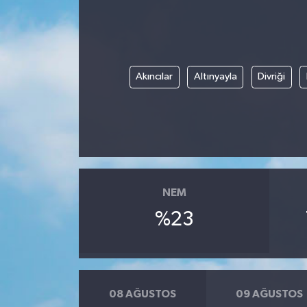
Akıncılar
Altınyayla
Divriği
NEM
%23
08 AĞUSTOS
09 AĞUSTOS