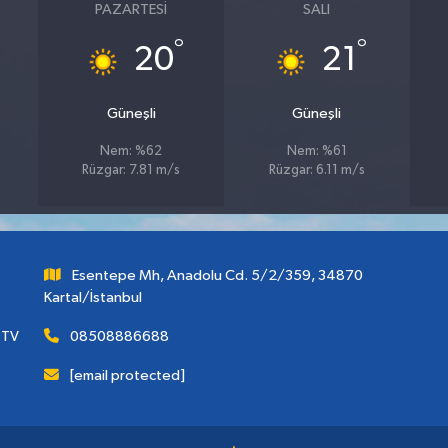
PAZARTESI
SALI
°
°
20
21
Güneşli
Güneşli
Nem: %62
Nem: %61
Rüzgar: 7.81 m/s
Rüzgar: 6.11 m/s
Esentepe Mh, Anadolu Cd. 5/2/359, 34870
Kartal/İstanbul
 TV
08508886688
[email protected]