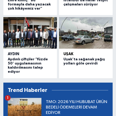
Emre Kılınç: "Bu
İstanbul’da hasar tespit
formayla daha yazacak
çalışmaları sürüyor
çok hikâyemiz var"
AYDIN
UŞAK
Aydınlı çiftçiler ‘Yüzde
Uşak’ta sağanak yağış
50’ uygulamasının
yolları göle çevirdi
kaldırılmasını talep
ediyor
Trend Haberler
1
TMO: 2026 YILI HUBUBAT ÜRÜN
BEDELİ ÖDEMELERİ DEVAM
EDİYOR