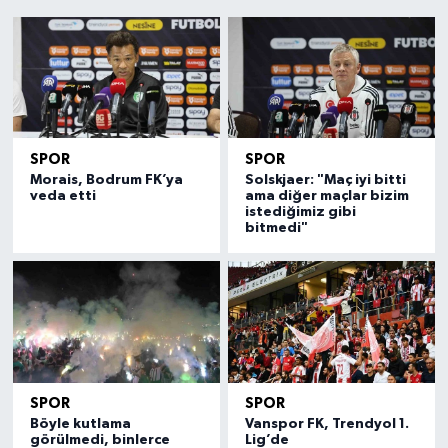
SPOR
SPOR
Morais, Bodrum FK’ya
Solskjaer: "Maç iyi bitti
veda etti
ama diğer maçlar bizim
istediğimiz gibi
bitmedi"
SPOR
SPOR
Böyle kutlama
Vanspor FK, Trendyol 1.
görülmedi, binlerce
Lig’de