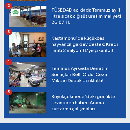
2
TÜSEDAD açıkladı: Temmuz ayı 1
litre sıcak çiğ süt üretim maliyeti
26,87 TL
3
Kastamonu'da küçükbaş
hayvancılığa dev destek: Kredi
limiti 2 milyon TL'ye çıkarıldı!
4
Temmuz Ayı Gıda Denetim
Sonuçları Belli Oldu: Ceza
Miktarı Dudak Uçuklattı!
5
Büyükçekmece'deki göçükte
sevindiren haber: Arama
kurtarma çalışmaları
tamamlandı, can kaybı yok!