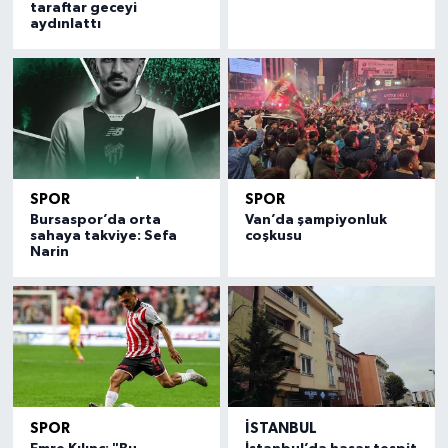
taraftar geceyi
aydınlattı
SPOR
SPOR
Bursaspor’da orta
Van’da şampiyonluk
sahaya takviye: Sefa
coşkusu
Narin
SPOR
İSTANBUL