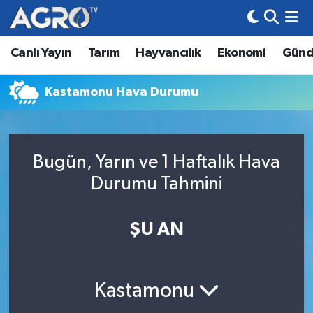
Canlı Yayın
Tarım
Hayvancılık
Ekonomi
Gün
Hava Durumu
Trafik Durumu
Kastamonu Hava Durumu
Süper Lig Puan Durumu ve Fikstür
Bugün, Yarın ve 1 Haftalık Hava
Tüm Manşetler
Durumu Tahmini
Son Dakika Haberleri
ŞU AN
Haber Arşivi
Kastamonu