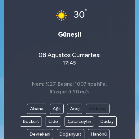
°
30
Güneşli
08 Ağustos Cumartesi
17:45
Nem: %27, Basınç: 1007 hpa hPa,
Rüzgar: 5.50 m/s
Abana
Ağlı
Araç
Azdavay
Bozkurt
Cide
Çatalzeytin
Daday
Devrekani
Doğanyurt
Hanönü