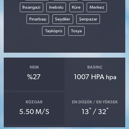
İhsangazi
İnebolu
Küre
Merkez
Pınarbaşı
Seydiler
Şenpazar
Taşköprü
Tosya
NEM
BASINÇ
%27
1007 HPA
hpa
RÜZGAR
EN DÜŞÜK / EN YÜKSEK
°
°
5.50 M/S
13
/ 32