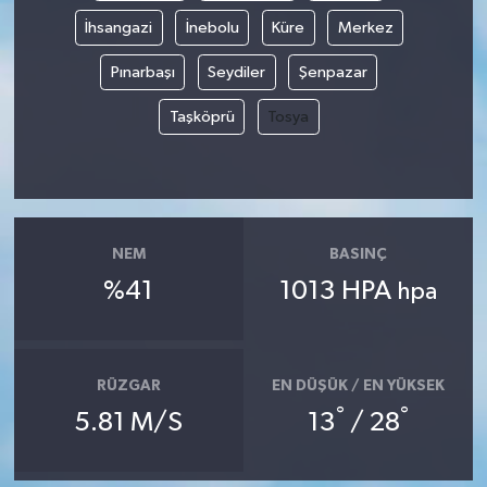
İhsangazi
İnebolu
Küre
Merkez
Pınarbaşı
Seydiler
Şenpazar
Taşköprü
Tosya
NEM
BASINÇ
%41
1013 HPA
hpa
RÜZGAR
EN DÜŞÜK / EN YÜKSEK
°
°
5.81 M/S
13
/ 28