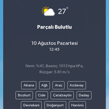
°
27
Parçalı Bulutlu
10 Ağustos Pazartesi
12:45
Nem: %41, Basınç: 1013 hpa hPa,
Rüzgar: 5.81 m/s
Abana
Ağlı
Araç
Azdavay
Bozkurt
Cide
Çatalzeytin
Daday
Devrekani
Doğanyurt
Hanönü