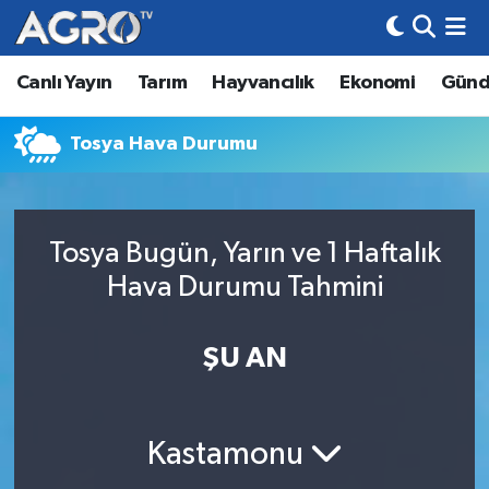
Canlı Yayın
Tarım
Hayvancılık
Ekonomi
Gün
Hava Durumu
Trafik Durumu
Tosya Hava Durumu
Süper Lig Puan Durumu ve Fikstür
Tosya Bugün, Yarın ve 1 Haftalık
Tüm Manşetler
Hava Durumu Tahmini
Son Dakika Haberleri
ŞU AN
Haber Arşivi
Kastamonu