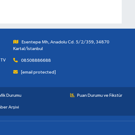
Esentepe Mh, Anadolu Cd. 5/2/359, 34870
Kartal/İstanbul
 TV
08508886688
[email protected]
afik Durumu
Puan Durumu ve Fikstür
ber Arşivi