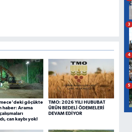
3
4
5
mece'deki göçükte
TMO: 2026 YILI HUBUBAT
n haber: Arama
ÜRÜN BEDELİ ÖDEMELERİ
çalışmaları
DEVAM EDİYOR
ı, can kaybı yok!