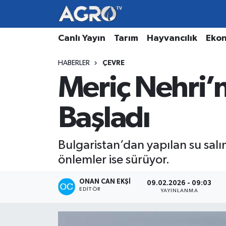
Hava Durumu
Canlı Yayın
Tarım
Hayvancılık
Eko
HABERLER
ÇEVRE
Trafik Durumu
Meriç Nehri’
Süper Lig Puan Durumu ve Fikstür
Başladı
Tüm Manşetler
Son Dakika Haberleri
Bulgaristan’dan yapılan su salı
önlemler ise sürüyor.
Haber Arşivi
ONAN CAN EKŞI
09.02.2026 - 09:03
EDITÖR
YAYINLANMA