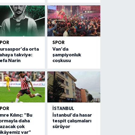
SPOR
SPOR
ursaspor’da orta
Van’da
ahaya takviye:
şampiyonluk
efa Narin
coşkusu
SPOR
İSTANBUL
mre Kılınç: "Bu
İstanbul’da hasar
ormayla daha
tespit çalışmaları
azacak çok
sürüyor
ikâyemiz var"