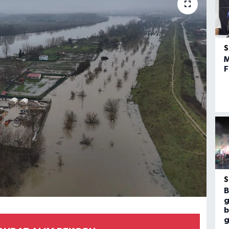
M
F
B
g
b
g