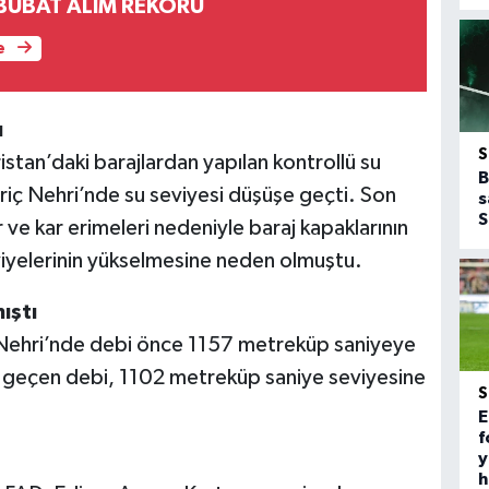
UBAT ALIM REKORU
e
ı
ristan’daki barajlardan yapılan kontrollü su
B
eriç Nehri’nde su seviyesi düşüşe geçti. Son
s
S
 ve kar erimeleri nedeniyle baraj kapaklarının
eviyelerinin yükselmesine neden olmuştu.
ıştı
ç Nehri’nde debi önce 1157 metreküp saniyeye
e geçen debi, 1102 metreküp saniye seviyesine
E
f
y
h