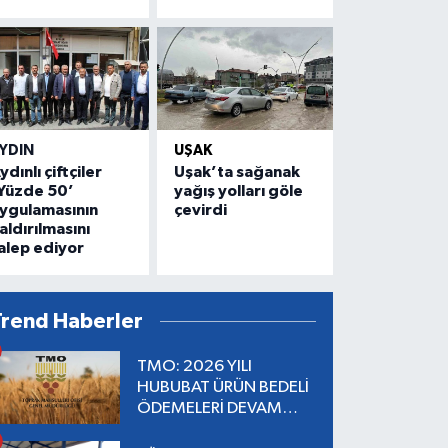
YDIN
UŞAK
ydınlı çiftçiler
Uşak’ta sağanak
Yüzde 50’
yağış yolları göle
ygulamasının
çevirdi
aldırılmasını
alep ediyor
Trend Haberler
TMO: 2026 YILI
HUBUBAT ÜRÜN BEDELİ
ÖDEMELERİ DEVAM
EDİYOR