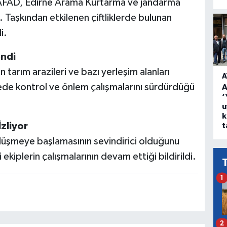
e AFAD, Edirne Arama Kurtarma ve jandarma
 Taşkından etkilenen çiftliklerde bulunan
i.
endi
 tarım arazileri ve bazı yerleşim alanları
A
ede kontrol ve önlem çalışmalarını sürdürdüğü
A
‘
u
k
zliyor
t
 düşmeye başlamasının sevindirici olduğunu
i ekiplerin çalışmalarının devam ettiği bildirildi.
1
2