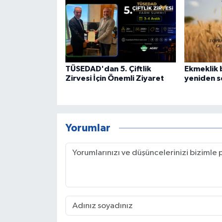
TÜSEDAD'dan 5. Çiftlik
Ekmeklik 
Zirvesi İçin Önemli Ziyaret
yeniden se
Yorumlar