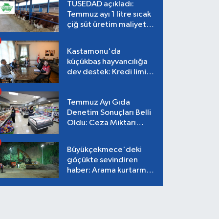
TÜSEDAD açıkladı:
Temmuz ayı 1 litre sıcak
çiğ süt üretim maliyeti
26,87 TL
Kastamonu'da
küçükbaş hayvancılığa
dev destek: Kredi limiti
2 milyon TL'ye çıkarıldı!
Temmuz Ayı Gıda
Denetim Sonuçları Belli
Oldu: Ceza Miktarı
Dudak Uçuklattı!
Büyükçekmece'deki
göçükte sevindiren
haber: Arama kurtarma
çalışmaları tamamlandı,
can kaybı yok!