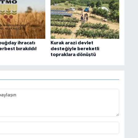
buğday ihracatı
Kurak arazi devlet
rbest bırakıldı!
desteğiyle bereketli
topraklara dönüştü