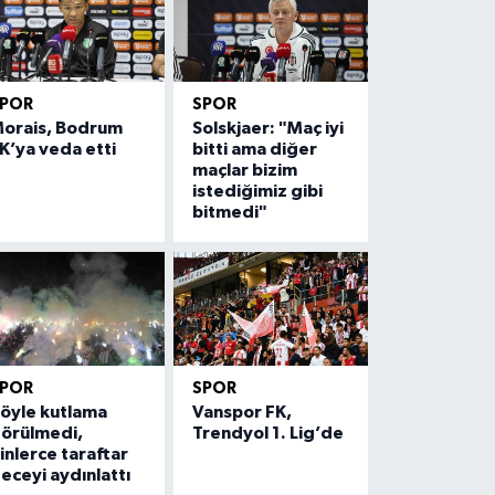
SPOR
SPOR
orais, Bodrum
Solskjaer: "Maç iyi
K’ya veda etti
bitti ama diğer
maçlar bizim
istediğimiz gibi
bitmedi"
SPOR
SPOR
öyle kutlama
Vanspor FK,
örülmedi,
Trendyol 1. Lig’de
inlerce taraftar
eceyi aydınlattı