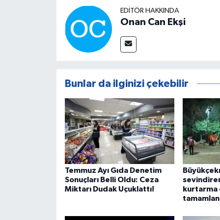
EDITÖR HAKKINDA
Onan Can Ekşi
Bunlar da ilginizi çekebilir
Temmuz Ayı Gıda Denetim
Büyükçek
Sonuçları Belli Oldu: Ceza
sevindire
Miktarı Dudak Uçuklattı!
kurtarma 
tamamland