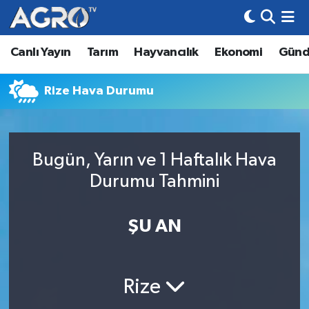
Canlı Yayın
Tarım
Hayvancılık
Ekonomi
Gün
Hava Durumu
Trafik Durumu
Rize Hava Durumu
Süper Lig Puan Durumu ve Fikstür
Bugün, Yarın ve 1 Haftalık Hava
Tüm Manşetler
Durumu Tahmini
Son Dakika Haberleri
ŞU AN
Haber Arşivi
Rize