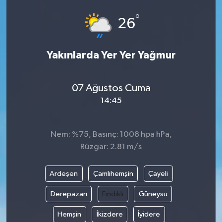
°
26
Yakınlarda Yer Yer Yağmur
07 Ağustos Cuma
14:45
Nem: %75, Basınç: 1008 hpa hPa,
Rüzgar: 2.81 m/s
Ardeşen
Çamlıhemşin
Çayeli
Derepazarı
Fındıklı
Güneysu
Hemşin
İkizdere
İyidere