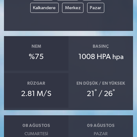
Kalkandere
Merkez
Pazar
NEM
BASINÇ
%75
1008 HPA
hpa
RÜZGAR
EN DÜŞÜK / EN YÜKSEK
°
°
2.81 M/S
21
/ 26
08 AĞUSTOS
09 AĞUSTOS
CUMARTESI
PAZAR