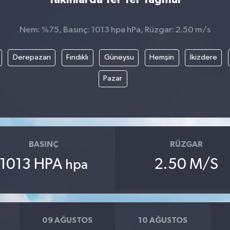
Nem: %75, Basınç: 1013 hpa hPa, Rüzgar: 2.50 m/s
Derepazarı
Fındıklı
Güneysu
Hemşin
İkizdere
Pazar
BASINÇ
RÜZGAR
1013 HPA
2.50 M/S
hpa
09 AĞUSTOS
10 AĞUSTOS