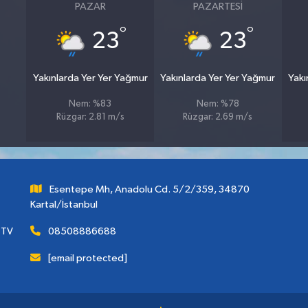
PAZAR
PAZARTESI
°
°
23
23
Yakınlarda Yer Yer Yağmur
Yakınlarda Yer Yer Yağmur
Yakı
Nem: %83
Nem: %78
Rüzgar: 2.81 m/s
Rüzgar: 2.69 m/s
Esentepe Mh, Anadolu Cd. 5/2/359, 34870
Kartal/İstanbul
 TV
08508886688
[email protected]