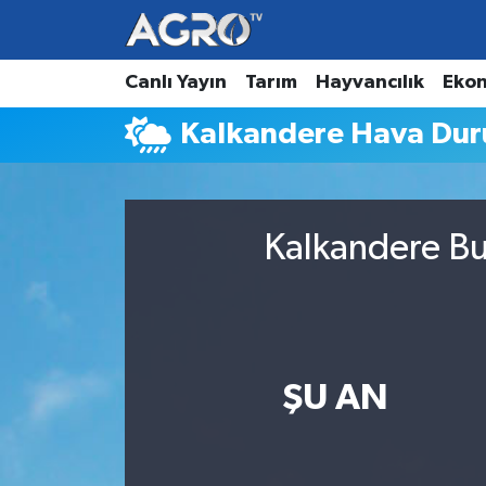
Hava Durumu
Canlı Yayın
Tarım
Hayvancılık
Eko
Kalkandere Hava Du
Trafik Durumu
Süper Lig Puan Durumu ve Fikstür
Kalkandere Bu
Tüm Manşetler
Son Dakika Haberleri
Haber Arşivi
ŞU AN