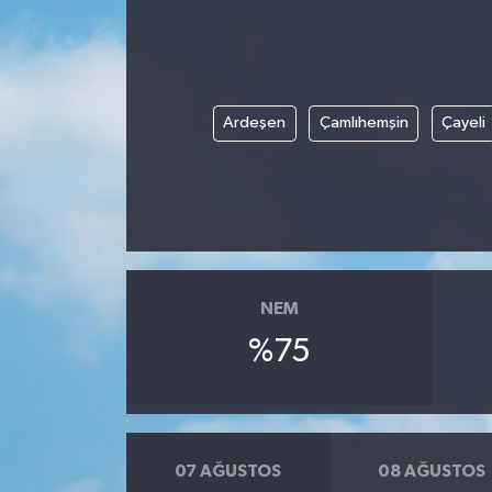
Ardeşen
Çamlıhemşin
Çayeli
NEM
%75
07 AĞUSTOS
08 AĞUSTOS