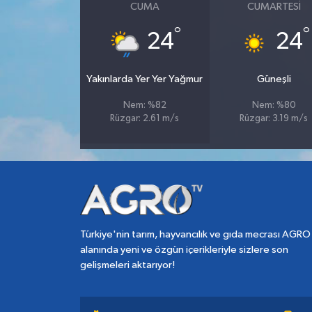
CUMA
CUMARTESI
°
°
24
24
Yakınlarda Yer Yer Yağmur
Güneşli
Nem: %82
Nem: %80
Rüzgar: 2.61 m/s
Rüzgar: 3.19 m/s
Türkiye'nin tarım, hayvancılık ve gıda mecrası AGRO
alanında yeni ve özgün içerikleriyle sizlere son
gelişmeleri aktarıyor!