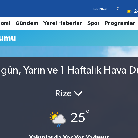
2
nomi
Gündem
Yerel Haberler
Spor
Programlar
rumu
gün, Yarın ve 1 Haftalık Hava 
Rize
°
25
Yakınlarda Yer Yer Yağmur