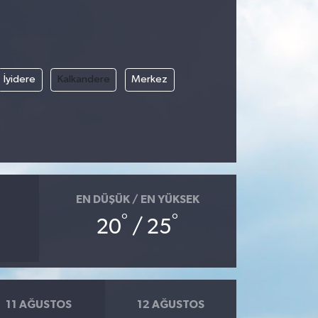
İyidere
Kalkandere
Merkez
EN DÜŞÜK / EN YÜKSEK
°
°
20
/ 25
11 AĞUSTOS
12 AĞUSTOS