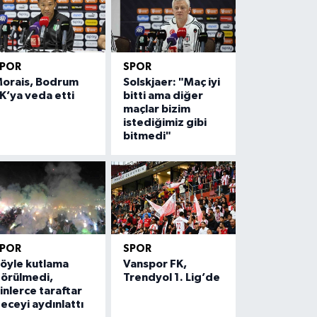
SPOR
SPOR
orais, Bodrum
Solskjaer: "Maç iyi
K’ya veda etti
bitti ama diğer
maçlar bizim
istediğimiz gibi
bitmedi"
SPOR
SPOR
öyle kutlama
Vanspor FK,
örülmedi,
Trendyol 1. Lig’de
inlerce taraftar
eceyi aydınlattı