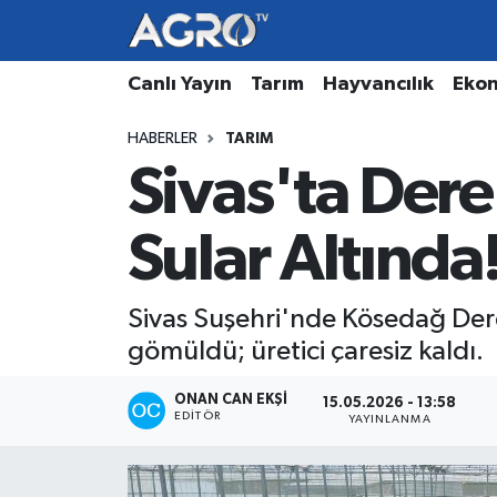
Hava Durumu
Canlı Yayın
Tarım
Hayvancılık
Eko
HABERLER
TARIM
Trafik Durumu
Sivas'ta Dere
Süper Lig Puan Durumu ve Fikstür
Sular Altında
Tüm Manşetler
Son Dakika Haberleri
Sivas Suşehri'nde Kösedağ Deres
gömüldü; üretici çaresiz kaldı.
Haber Arşivi
ONAN CAN EKŞI
15.05.2026 - 13:58
EDITÖR
YAYINLANMA