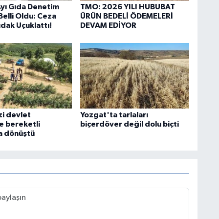
yı Gıda Denetim
TMO: 2026 YILI HUBUBAT
Belli Oldu: Ceza
ÜRÜN BEDELİ ÖDEMELERİ
dak Uçuklattı!
DEVAM EDİYOR
zi devlet
Yozgat'ta tarlaları
e bereketli
biçerdöver değil dolu biçti
a dönüştü