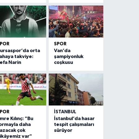
SPOR
SPOR
ursaspor’da orta
Van’da
ahaya takviye:
şampiyonluk
efa Narin
coşkusu
SPOR
İSTANBUL
mre Kılınç: "Bu
İstanbul’da hasar
ormayla daha
tespit çalışmaları
azacak çok
sürüyor
ikâyemiz var"