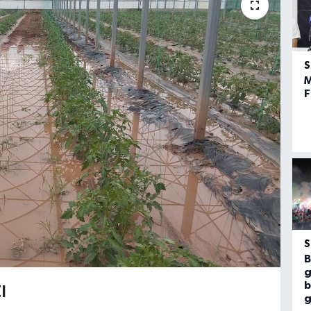
M
F
B
g
ı
b
g