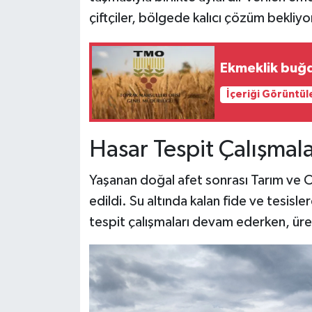
çiftçiler, bölgede kalıcı çözüm bekliyo
Ekmeklik buğda
İçeriği Görüntül
Hasar Tespit Çalışmala
Yaşanan doğal afet sonrası Tarım ve 
edildi. Su altında kalan fide ve tesisl
tespit çalışmaları devam ederken, üre