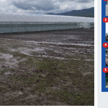
3
4
5