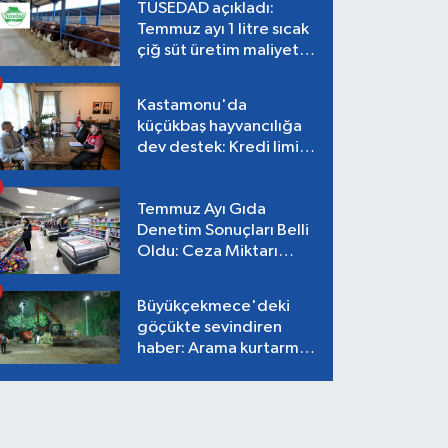
TÜSEDAD açıkladı:
Temmuz ayı 1 litre sıcak
çiğ süt üretim maliyeti
26,87 TL
Kastamonu'da
küçükbaş hayvancılığa
dev destek: Kredi limiti
2 milyon TL'ye çıkarıldı!
Temmuz Ayı Gıda
Denetim Sonuçları Belli
Oldu: Ceza Miktarı
Dudak Uçuklattı!
Büyükçekmece'deki
göçükte sevindiren
haber: Arama kurtarma
çalışmaları tamamlandı,
can kaybı yok!