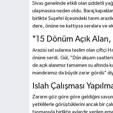
Sivas genelinde etkili olan şiddetli ya
ulaşmasına neden oldu. Baraj kapaklar
birlikte Suşehri ilçesindeki tarım arazi
dere, önüne ne kattıysa seralara ve eki
"15 Dönüm Açık Alan, 
Arazisi sel sularına teslim olan çiftçi
önüne serdi. Gül, "Dün akşam saatler
de açık alanımız tamamen su altında k
mandıramız da büyük zarar gördü" diye
Islah Çalışması Yapılma
Zararın göz göre göre geldiğini savuna
yetkililerle görüştüklerini ancak bir ça
taşmasıyla birlikte aylardır verilen e