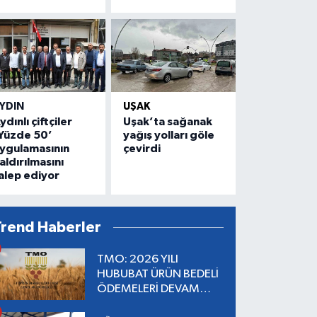
YDIN
UŞAK
ydınlı çiftçiler
Uşak’ta sağanak
Yüzde 50’
yağış yolları göle
ygulamasının
çevirdi
aldırılmasını
alep ediyor
Trend Haberler
TMO: 2026 YILI
HUBUBAT ÜRÜN BEDELİ
ÖDEMELERİ DEVAM
EDİYOR