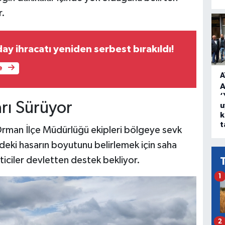
r.
y ihracatı yeniden serbest bırakıldı!
e
A
A
‘
rı Sürüyor
u
k
t
Orman İlçe Müdürlüğü ekipleri bölgeye sevk
erdeki hasarın boyutunu belirlemek için saha
ticiler devletten destek bekliyor.
1
2