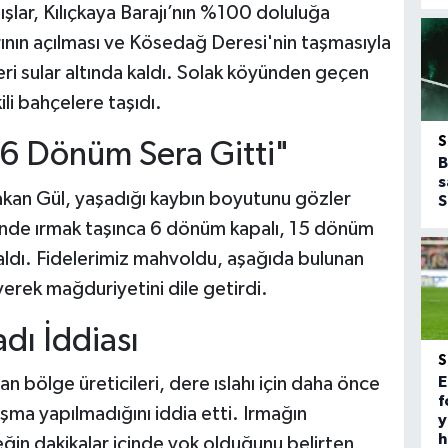
ğışlar, Kılıçkaya Barajı’nın %100 doluluğa
ının açılması ve Kösedağ Deresi'nin taşmasıyla
leri sular altında kaldı. Solak köyünden geçen
li bahçelere taşıdı.
6 Dönüm Sera Gitti"
B
s
 Hakan Gül, yaşadığı kaybın boyutunu gözler
S
inde ırmak taşınca 6 dönüm kapalı, 15 dönüm
aldı. Fidelerimiz mahvoldu, aşağıda bulunan
rek mağduriyetini dile getirdi.
dı İddiası
E
n bölge üreticileri, dere ıslahı için daha önce
f
lışma yapılmadığını iddia etti. Irmağın
y
h
meğin dakikalar içinde yok olduğunu belirten