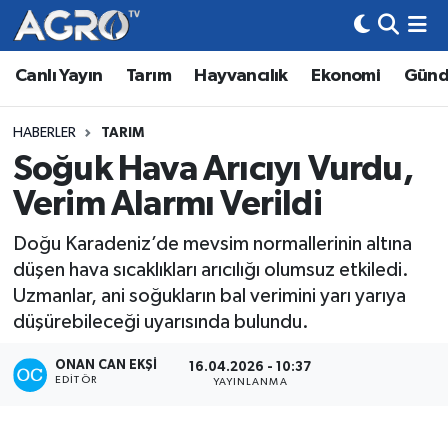
Canlı Yayın
Tarım
Hayvancılık
Ekonomi
Gün
Hava Durumu
Trafik Durumu
HABERLER
TARIM
Soğuk Hava Arıcıyı Vurdu,
Süper Lig Puan Durumu ve Fikstür
Verim Alarmı Verildi
Tüm Manşetler
Doğu Karadeniz’de mevsim normallerinin altına
düşen hava sıcaklıkları arıcılığı olumsuz etkiledi.
Son Dakika Haberleri
Uzmanlar, ani soğukların bal verimini yarı yarıya
düşürebileceği uyarısında bulundu.
Haber Arşivi
ONAN CAN EKŞI
16.04.2026 - 10:37
EDITÖR
YAYINLANMA