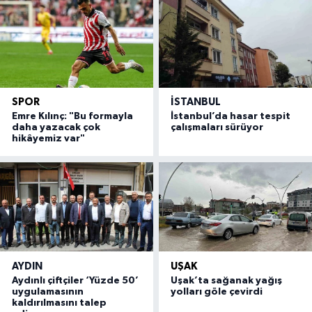
SPOR
İSTANBUL
Emre Kılınç: "Bu formayla
İstanbul’da hasar tespit
daha yazacak çok
çalışmaları sürüyor
hikâyemiz var"
AYDIN
UŞAK
Aydınlı çiftçiler ‘Yüzde 50’
Uşak’ta sağanak yağış
uygulamasının
yolları göle çevirdi
kaldırılmasını talep