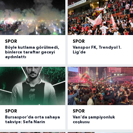
SPOR
SPOR
Böyle kutlama görülmedi,
Vanspor FK, Trendyol 1.
binlerce taraftar geceyi
Lig’de
aydınlattı
SPOR
SPOR
Bursaspor’da orta sahaya
Van’da şampiyonluk
takviye: Sefa Narin
coşkusu