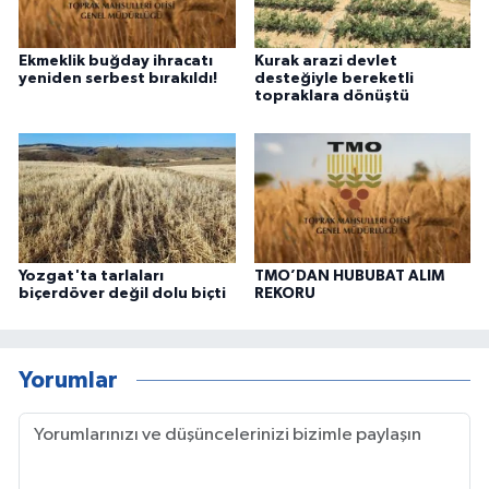
Ekmeklik buğday ihracatı
Kurak arazi devlet
yeniden serbest bırakıldı!
desteğiyle bereketli
topraklara dönüştü
Yozgat'ta tarlaları
TMO’DAN HUBUBAT ALIM
biçerdöver değil dolu biçti
REKORU
Yorumlar