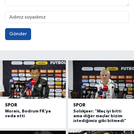
Gönder
SPOR
SPOR
Morais, Bodrum FK’ya
Solskjaer: "Maç iyi bitti
veda etti
ama diğer maçlar bizim
istediğimiz gibi bitmedi"