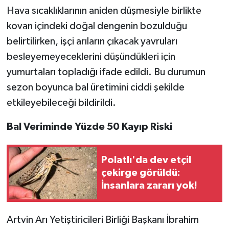
Hava sıcaklıklarının aniden düşmesiyle birlikte
kovan içindeki doğal dengenin bozulduğu
belirtilirken, işçi arıların çıkacak yavruları
besleyemeyeceklerini düşündükleri için
yumurtaları topladığı ifade edildi. Bu durumun
sezon boyunca bal üretimini ciddi şekilde
etkileyebileceği bildirildi.
Bal Veriminde Yüzde 50 Kayıp Riski
Polatlı'da dev etçil
çekirge görüldü:
İnsanlara zararı yok!
Artvin Arı Yetiştiricileri Birliği Başkanı İbrahim