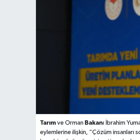
Tarım
ve Orman
Bakan
ı İbrahim Yum
eylemlerine ilişkin, “Çözüm insanlar