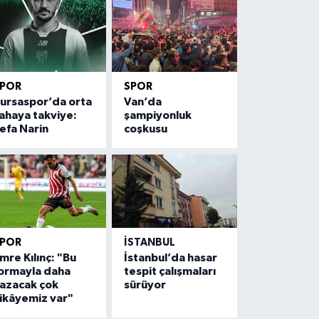
SPOR
SPOR
ursaspor’da orta
Van’da
ahaya takviye:
şampiyonluk
efa Narin
coşkusu
SPOR
İSTANBUL
mre Kılınç: "Bu
İstanbul’da hasar
ormayla daha
tespit çalışmaları
azacak çok
sürüyor
ikâyemiz var"