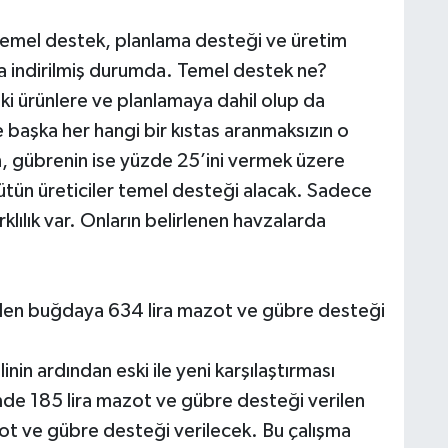
temel destek, planlama desteği ve üretim
ğa indirilmiş durumda. Temel destek ne?
aki ürünlere ve planlamaya dahil olup da
e başka her hangi bir kıstas aranmaksızın o
ın, gübrenin ise yüzde 25’ini vermek üzere
ütün üreticiler temel desteği alacak. Sadece
klılık var. Onların belirlenen havzalarda
ilen buğdaya 634 lira mazot ve gübre desteği
in ardından eski ile yeni karşılaştırması
e 185 lira mazot ve gübre desteği verilen
t ve gübre desteği verilecek. Bu çalışma