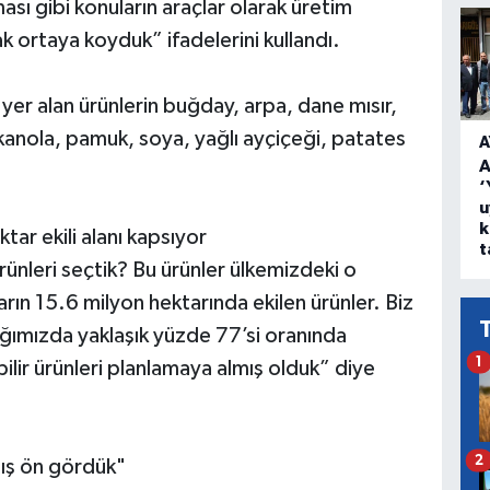
ası gibi konuların araçlar olarak üretim
ak ortaya koyduk” ifadelerini kullandı.
er alan ürünlerin buğday, arpa, dane mısır,
kanola, pamuk, soya, yağlı ayçiçeği, patates
A
A
‘
u
k
ar ekili alanı kapsıyor
t
ünleri seçtik? Bu ürünler ülkemizdeki o
n 15.6 milyon hektarında ekilen ürünler. Biz
ğımızda yaklaşık yüzde 77’si oranında
1
ebilir ürünleri planlamaya almış olduk” diye
2
tış ön gördük"