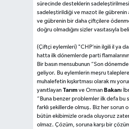
sürecinde desteklerin sadeleştirilmesi
sadeleştirildiği ve mazot ile gübrenin a
ve gübrenin bir daha çiftçilere ödenm
doğru olmadığını sizler vasıtasıyla bel
(Çiftçi eylemleri) "CHP’nin ilgili il ya 
hatta ilk dönemlerde parti flamaların
Bir basın mensubunun “Son dönemde 
geliyor. Bu eylemlerin meşru taleple
muhalefetin kışkırtması olarak mı yo
yanıtlayan
Tarım
ve Orman
Bakan
ı İ
“Buna benzer problemler ilk defa bu
farklı şekillerde olmuş. Biz her soru
bütün ekibimizle orada oluyoruz zate
olmaz. Çözüm, soruna karşı bir çözüm ön