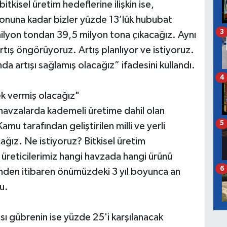
kisel üretim hedeflerine ilişkin ise,
nuna kadar bizler yüzde 13’lük hububat
3
milyon tondan 39,5 milyon tona çıkacağız. Aynı
artış öngörüyoruz. Artış planlıyor ve istiyoruz.
a artışı sağlamış olacağız” ifadesini kullandı.
4
tek vermiş olacağız"
 havzalarda kademeli üretime dahil olan
5
mu tarafından geliştirilen milli ve yerli
ğız. Ne istiyoruz? Bitkisel üretim
 üreticilerimiz hangi havzada hangi ürünü
6
ünden itibaren önümüzdeki 3 yıl boyunca an
u.
ı gübrenin ise yüzde 25'i karşılanacak