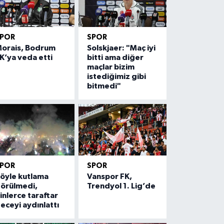
SPOR
SPOR
orais, Bodrum
Solskjaer: "Maç iyi
K’ya veda etti
bitti ama diğer
maçlar bizim
istediğimiz gibi
bitmedi"
SPOR
SPOR
öyle kutlama
Vanspor FK,
örülmedi,
Trendyol 1. Lig’de
inlerce taraftar
eceyi aydınlattı