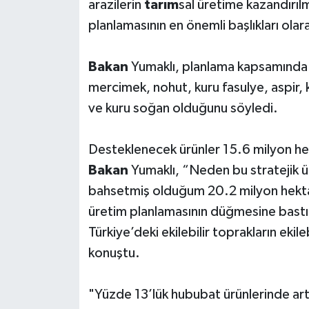
arazilerin
tarım
sal üretime kazandırılm
planlamasının en önemli başlıkları olar
Bakan
Yumaklı, planlama kapsamında y
mercimek, nohut, kuru fasulye, aspir, 
ve kuru soğan olduğunu söyledi.
Desteklenecek ürünler 15.6 milyon hekt
Bakan
Yumaklı, “Neden bu stratejik ür
bahsetmiş olduğum 20.2 milyon hektarı
üretim planlamasının düğmesine bastı
Türkiye’deki ekilebilir toprakların ekil
konuştu.
"Yüzde 13’lük hububat ürünlerinde ar