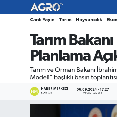
Hava Durumu
Canlı Yayın
Tarım
Hayvancılık
Eko
Trafik Durumu
Tarım Bakanı
Süper Lig Puan Durumu ve Fikstür
Planlama Açı
Tüm Manşetler
Tarım ve Orman Bakanı İbrahim
Son Dakika Haberleri
Modeli” başlıklı basın toplantıs
Haber Arşivi
HABER MERKEZI
06.09.2024 - 17:27
EDITÖR
YAYINLANMA