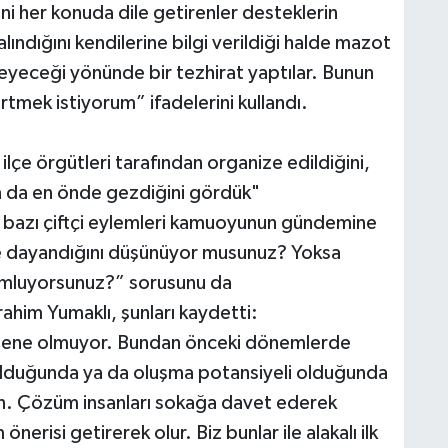
ni her konuda dile getirenler desteklerin
lındığını kendilerine bilgi verildiği halde mazot
eyeceği yönünde bir tezhirat yaptılar. Bunun
irtmek istiyorum” ifadelerini kullandı.
da ilçe örgütleri tarafından organize edildiğini,
ın da en önde gezdiğini gördük"
bazı çiftçi eylemleri kamuoyunun gündemine
re dayandığını düşünüyor musunuz? Yoksa
rumluyorsunuz?” sorusunu da
brahim Yumaklı, şunları kaydetti:
 sene olmuyor. Bundan önceki dönemlerde
n olduğunda ya da oluşma potansiyeli olduğunda
n. Çözüm insanları sokağa davet ederek
erisi getirerek olur. Biz bunlar ile alakalı ilk