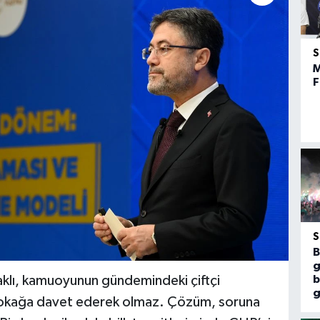
M
F
B
g
aklı, kamuoyunun gündemindeki çiftçi
b
g
ı sokağa davet ederek olmaz. Çözüm, soruna