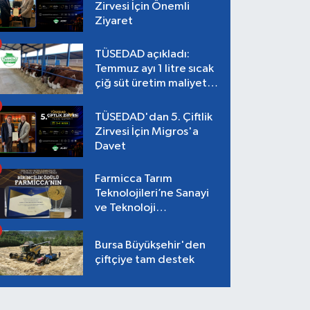
Zirvesi İçin Önemli
Ziyaret
TÜSEDAD açıkladı:
Temmuz ayı 1 litre sıcak
çiğ süt üretim maliyeti
26,87 TL
TÜSEDAD'dan 5. Çiftlik
Zirvesi İçin Migros'a
Davet
Farmicca Tarım
Teknolojileri’ne Sanayi
ve Teknoloji
Bakanlığı’ndan Birincilik
Ödülü!
Bursa Büyükşehir'den
çiftçiye tam destek