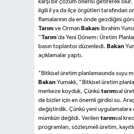
karşı bir çözüm önerisi getirerek olur. 
ilgili il ya da ilçe örgütleri tarafından
flamalarının da en önde gezdiğini gör
Tarım
ve Orman
Bakan
ı İbrahim Yuma
“
Tarım
’da Yeni Dönem: Üretim Planla
basın toplantısı düzenledi.
Bakan
Yuma
açıklamalar yaptı.
"Bitkisel üretim planlamasında suyu 
Bakan
Yumaklı, “Bitkisel üretim planl
merkeze koyduk. Çünkü
tarım
sal ür
de bizler için en önemli girdisi su. Ar
değiştirdik. Çünkü yeni uygulamalar
mümkün değildi. Verilen
tarım
sal kre
programları, sözleşmeli üretim, kayıtlı