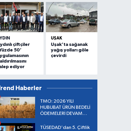
YDIN
UŞAK
ydınlı çiftçiler
Uşak’ta sağanak
Yüzde 50’
yağış yolları göle
ygulamasının
çevirdi
aldırılmasını
alep ediyor
Trend Haberler
TMO: 2026 YILI
HUBUBAT ÜRÜN BEDELİ
ÖDEMELERİ DEVAM
EDİYOR
TÜSEDAD'dan 5. Çiftlik