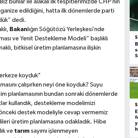
Biz bunlar ile alakalı ilk tespitlerimizde CHP’nin
 organize edildiğini, hatta ilk dönemlerde parti
dük” dedi.
klı,
Bakan
lığın Söğütözü Yerleşkesi’nde
ması ve Yenit Destekleme Modeli” başlıklı
B
klı, bitkisel üretim planlamasına ilişkin
s
S
merkeze koyduk"
amasını çalışırken neyi öne koyduk? Suyu
etim planlamasının bundan sonraki dönemlerde
açlar kullandık, destekleme modelimizi
E
a önceki destek modeliyle cevap vermemiz
f
dileri üretim planlamasına odakladık. Hibe
y
h
lık ve
tarım
sayımı işlenmeyen