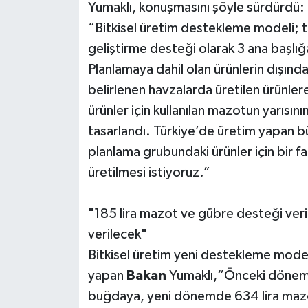
Yumaklı, konuşmasını şöyle sürdürdü:
“Bitkisel üretim destekleme modeli; 
geliştirme desteği olarak 3 ana başlı
Planlamaya dahil olan ürünlerin dışınd
belirlenen havzalarda üretilen ürünler
ürünler için kullanılan mazotun yarısın
tasarlandı. Türkiye’de üretim yapan b
planlama grubundaki ürünler için bir far
üretilmesi istiyoruz.”
"185 lira mazot ve gübre desteği ver
verilecek"
Bitkisel üretim yeni destekleme modelin
yapan
Bakan
Yumaklı,“Önceki dönemd
buğdaya, yeni dönemde 634 lira mazo