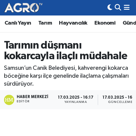
Canlı Yayın
Tarım
Hayvancılık
Ekonomi
Gün
Hava Durumu
Trafik Durumu
Tarımın düşmanı
kokarcayla ilaçlı müdahale
Süper Lig Puan Durumu ve Fikstür
Samsun’un Canik Belediyesi, kahverengi kokarca
Tüm Manşetler
böceğine karşı ilçe genelinde ilaçlama çalışmaları
sürdürüyor.
Son Dakika Haberleri
HABER MERKEZI
17.03.2025 - 16:17
17.03.2025 - 16:5
Haber Arşivi
EDITÖR
YAYINLANMA
GÜNCELLEME