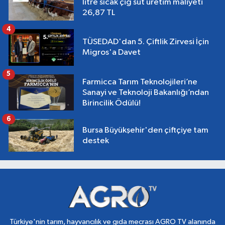
litre sıcak çiğ süt üretim maliyeti
26,87 TL
4
TÜSEDAD'dan 5. Çiftlik Zirvesi İçin
Migros'a Davet
5
Farmicca Tarım Teknolojileri’ne
Sanayi ve Teknoloji Bakanlığı’ndan
Birincilik Ödülü!
6
Bursa Büyükşehir'den çiftçiye tam
destek
Türkiye'nin tarım, hayvancılık ve gıda mecrası AGRO TV alanında