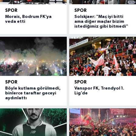
SPOR
SPOR
Morais, Bodrum FK’ya
Solskjaer: "Maç iyi bitti
veda etti
ama diğer maçlar bizim
istediğimiz gibi bitmedi"
SPOR
SPOR
Böyle kutlama görülmedi,
Vanspor FK, Trendyol 1.
binlerce taraftar geceyi
Lig’de
aydınlattı