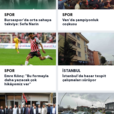
SPOR
SPOR
Bursaspor’da orta sahaya
Van’da şampiyonluk
takviye: Sefa Narin
coşkusu
SPOR
İSTANBUL
Emre Kılınç: "Bu formayla
İstanbul’da hasar tespit
daha yazacak çok
çalışmaları sürüyor
hikâyemiz var"