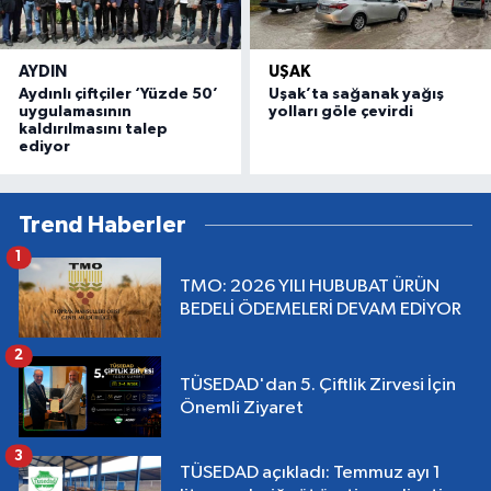
AYDIN
UŞAK
Aydınlı çiftçiler ‘Yüzde 50’
Uşak’ta sağanak yağış
uygulamasının
yolları göle çevirdi
kaldırılmasını talep
ediyor
Trend Haberler
1
TMO: 2026 YILI HUBUBAT ÜRÜN
BEDELİ ÖDEMELERİ DEVAM EDİYOR
2
TÜSEDAD'dan 5. Çiftlik Zirvesi İçin
Önemli Ziyaret
3
TÜSEDAD açıkladı: Temmuz ayı 1