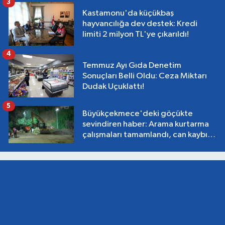
3
Kastamonu'da küçükbaş
hayvancılığa dev destek: Kredi
limiti 2 milyon TL'ye çıkarıldı!
4
Temmuz Ayı Gıda Denetim
Sonuçları Belli Oldu: Ceza Miktarı
Dudak Uçuklattı!
5
Büyükçekmece'deki göçükte
sevindiren haber: Arama kurtarma
çalışmaları tamamlandı, can kaybı
yok!