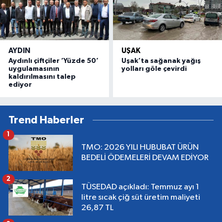
AYDIN
UŞAK
Aydınlı çiftçiler ‘Yüzde 50’
Uşak’ta sağanak yağış
uygulamasının
yolları göle çevirdi
kaldırılmasını talep
ediyor
Trend Haberler
1
TMO: 2026 YILI HUBUBAT ÜRÜN
BEDELİ ÖDEMELERİ DEVAM EDİYOR
2
TÜSEDAD açıkladı: Temmuz ayı 1
litre sıcak çiğ süt üretim maliyeti
26,87 TL