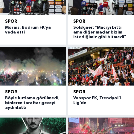
SPOR
SPOR
Morais, Bodrum FK’ya
Solskjaer: "Maç iyi bitti
veda etti
ama diğer maçlar bizim
istediğimiz gibi bitmedi"
SPOR
SPOR
Böyle kutlama görülmedi,
Vanspor FK, Trendyol 1.
binlerce taraftar geceyi
Lig’de
aydınlattı