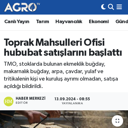
Canlı Yayın
Tarım
Hayvancılık
Ekonomi
Gün
Hava Durumu
Trafik Durumu
Toprak Mahsulleri Ofisi
hububat satışlarını başlattı
Süper Lig Puan Durumu ve Fikstür
TMO, stoklarda bulunan ekmeklik buğday,
Tüm Manşetler
makarnalık buğday, arpa, çavdar, yulaf ve
tritikalenin kişi ve kuruluş ayrımı olmadan, satışa
Son Dakika Haberleri
açıldığı bildirildi.
Haber Arşivi
HABER MERKEZI
13.09.2024 - 08:55
EDITÖR
YAYINLANMA