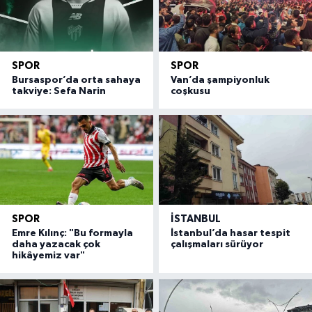
SPOR
SPOR
Bursaspor’da orta sahaya
Van’da şampiyonluk
takviye: Sefa Narin
coşkusu
SPOR
İSTANBUL
Emre Kılınç: "Bu formayla
İstanbul’da hasar tespit
daha yazacak çok
çalışmaları sürüyor
hikâyemiz var"