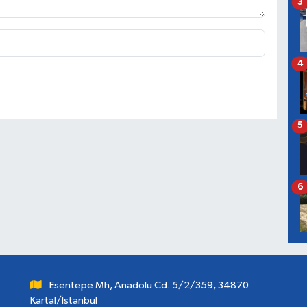
3
4
5
6
Esentepe Mh, Anadolu Cd. 5/2/359, 34870
Kartal/İstanbul