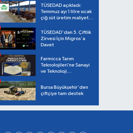
TÜSEDAD açıkladı:
Temmuz ayı 1 litre sıcak
çiğ süt üretim maliyeti
26,87 TL
TÜSEDAD'dan 5. Çiftlik
Zirvesi İçin Migros'a
Davet
Farmicca Tarım
Teknolojileri’ne Sanayi
ve Teknoloji
Bakanlığı’ndan Birincilik
Ödülü!
Bursa Büyükşehir'den
çiftçiye tam destek