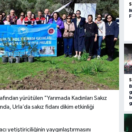
M
F
B
g
afından yürütülen "Yarımada Kadınları Sakız
b
g
a, Urla’da sakız fidanı dikim etkinliği
cı yetiştiriciliğinin yaygınlaştırmasını