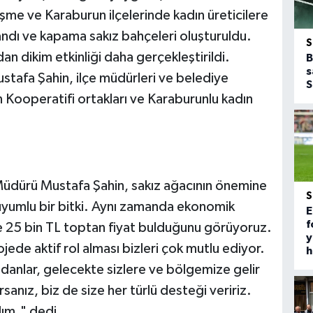
me ve Karaburun ilçelerinde kadın üreticilere
andı ve kapama sakız bahçeleri oluşturuldu.
an dikim etkinliği daha gerçekleştirildi.
B
s
stafa Şahin, ilçe müdürleri ve belediye
S
 Kooperatifi ortakları ve Karaburunlu kadın
 Müdürü Mustafa Şahin, sakız ağacının önemine
uyumlu bir bitki. Aynı zamanda ekonomik
E
f
e 25 bin TL toptan fiyat bulduğunu görüyoruz.
y
jede aktif rol alması bizleri çok mutlu ediyor.
h
idanlar, gelecekte sizlere ve bölgemize gelir
sanız, biz de size her türlü desteği veririz.
alım." dedi.