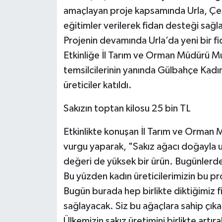
amaçlayan proje kapsamında Urla, Çeş
eğitimler verilerek fidan desteği sağl
Projenin devamında Urla’da yeni bir fid
Etkinliğe İl Tarım ve Orman Müdürü Mu
temsilcilerinin yanında Gülbahçe Kadın
üreticiler katıldı.
Sakızın toptan kilosu 25 bin TL
Etkinlikte konuşan İl Tarım ve Orman
vurgu yaparak, "Sakız ağacı doğayla 
değeri de yüksek bir ürün. Bugünlerd
Bu yüzden kadın üreticilerimizin bu pro
Bugün burada hep birlikte diktiğimiz f
sağlayacak. Siz bu ağaçlara sahip çıkar
Ülkemizin sakız üretimini birlikte artır