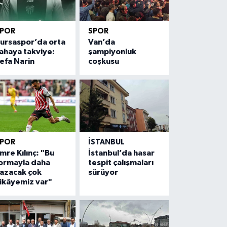
SPOR
SPOR
ursaspor’da orta
Van’da
ahaya takviye:
şampiyonluk
efa Narin
coşkusu
SPOR
İSTANBUL
mre Kılınç: "Bu
İstanbul’da hasar
ormayla daha
tespit çalışmaları
azacak çok
sürüyor
ikâyemiz var"