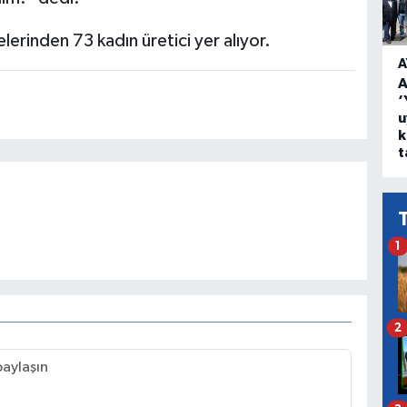
erinden 73 kadın üretici yer alıyor.
A
A
‘
u
k
t
1
2