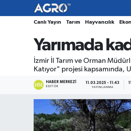
Hava Durumu
Canlı Yayın
Tarım
Hayvancılık
Eko
Trafik Durumu
Yarımada kadı
Süper Lig Puan Durumu ve Fikstür
İzmir İl Tarım ve Orman Müdür
Tüm Manşetler
Katıyor" projesi kapsamında, Url
Son Dakika Haberleri
HABER MERKEZI
11.03.2025 - 11:43
1
EDITÖR
YAYINLANMA
Haber Arşivi