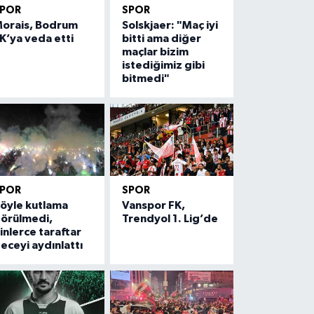
SPOR
SPOR
orais, Bodrum
Solskjaer: "Maç iyi
K’ya veda etti
bitti ama diğer
maçlar bizim
istediğimiz gibi
bitmedi"
SPOR
SPOR
öyle kutlama
Vanspor FK,
örülmedi,
Trendyol 1. Lig’de
inlerce taraftar
eceyi aydınlattı