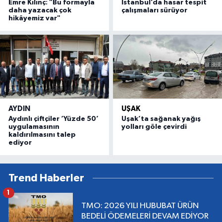
Emre Kılınç: "Bu formayla
İstanbul’da hasar tespit
daha yazacak çok
çalışmaları sürüyor
hikâyemiz var"
AYDIN
UŞAK
Aydınlı çiftçiler ‘Yüzde 50’
Uşak’ta sağanak yağış
uygulamasının
yolları göle çevirdi
kaldırılmasını talep
ediyor
Trend Haberler
1
TMO: 2026 YILI HUBUBAT ÜRÜN
BEDELİ ÖDEMELERİ DEVAM EDİYOR