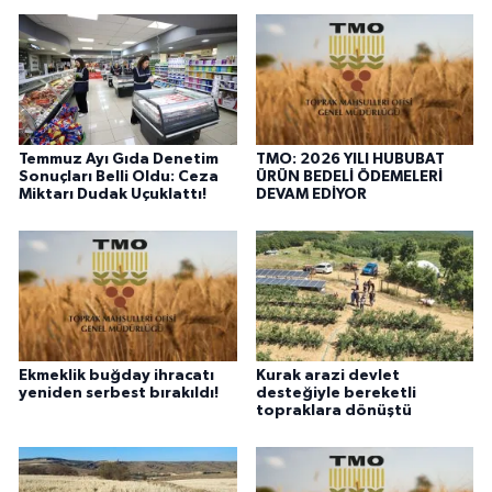
Temmuz Ayı Gıda Denetim
TMO: 2026 YILI HUBUBAT
Sonuçları Belli Oldu: Ceza
ÜRÜN BEDELİ ÖDEMELERİ
Miktarı Dudak Uçuklattı!
DEVAM EDİYOR
Ekmeklik buğday ihracatı
Kurak arazi devlet
yeniden serbest bırakıldı!
desteğiyle bereketli
topraklara dönüştü