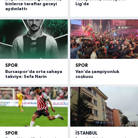
binlerce taraftar geceyi
Lig’de
aydınlattı
SPOR
SPOR
Bursaspor’da orta sahaya
Van’da şampiyonluk
takviye: Sefa Narin
coşkusu
SPOR
İSTANBUL