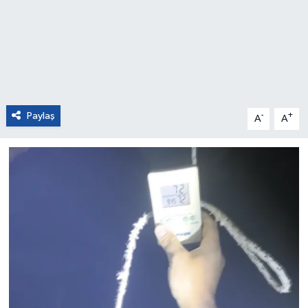
Paylaş
-
+
A
A