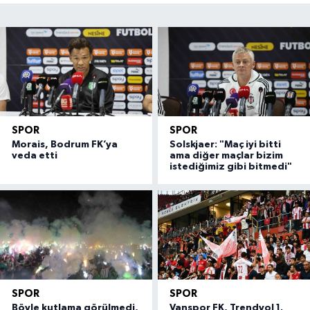
SPOR
SPOR
Morais, Bodrum FK’ya
Solskjaer: "Maç iyi bitti
veda etti
ama diğer maçlar bizim
istediğimiz gibi bitmedi"
SPOR
SPOR
Böyle kutlama görülmedi,
Vanspor FK, Trendyol 1.