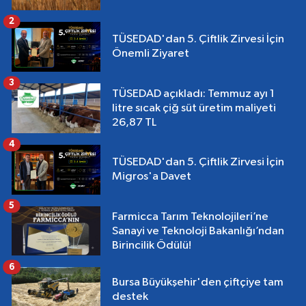
2
TÜSEDAD'dan 5. Çiftlik Zirvesi İçin
Önemli Ziyaret
3
TÜSEDAD açıkladı: Temmuz ayı 1
litre sıcak çiğ süt üretim maliyeti
26,87 TL
4
TÜSEDAD'dan 5. Çiftlik Zirvesi İçin
Migros'a Davet
5
Farmicca Tarım Teknolojileri’ne
Sanayi ve Teknoloji Bakanlığı’ndan
Birincilik Ödülü!
6
Bursa Büyükşehir'den çiftçiye tam
destek