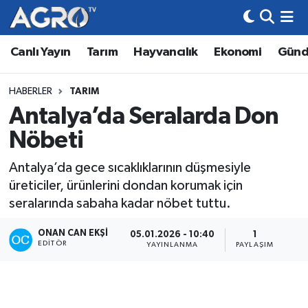
Canlı Yayın
Tarım
Hayvancılık
Ekonomi
Gün
Hava Durumu
Trafik Durumu
HABERLER
TARIM
Antalya’da Seralarda Don
Süper Lig Puan Durumu ve Fikstür
Nöbeti
Tüm Manşetler
Antalya’da gece sıcaklıklarının düşmesiyle
üreticiler, ürünlerini dondan korumak için
Son Dakika Haberleri
seralarında sabaha kadar nöbet tuttu.
Haber Arşivi
ONAN CAN EKŞI
05.01.2026 - 10:40
1
EDITÖR
YAYINLANMA
PAYLAŞIM