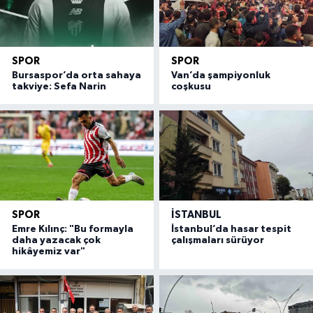
SPOR
SPOR
Bursaspor’da orta sahaya
Van’da şampiyonluk
takviye: Sefa Narin
coşkusu
SPOR
İSTANBUL
Emre Kılınç: "Bu formayla
İstanbul’da hasar tespit
daha yazacak çok
çalışmaları sürüyor
hikâyemiz var"