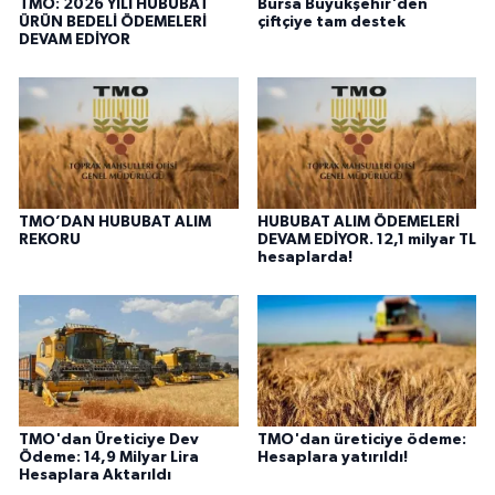
TMO: 2026 YILI HUBUBAT
Bursa Büyükşehir'den
ÜRÜN BEDELİ ÖDEMELERİ
çiftçiye tam destek
DEVAM EDİYOR
TMO’DAN HUBUBAT ALIM
HUBUBAT ALIM ÖDEMELERİ
REKORU
DEVAM EDİYOR. 12,1 milyar TL
hesaplarda!
TMO'dan Üreticiye Dev
TMO'dan üreticiye ödeme:
Ödeme: 14,9 Milyar Lira
Hesaplara yatırıldı!
Hesaplara Aktarıldı