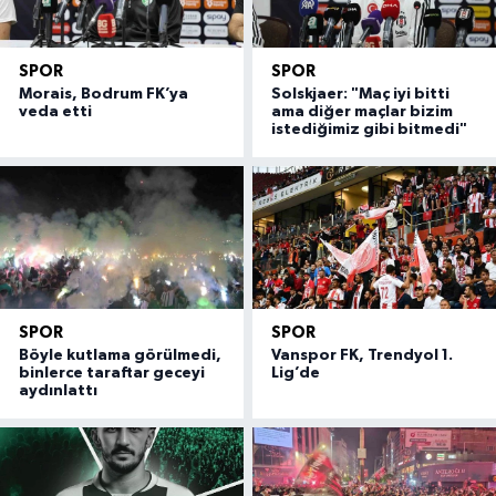
SPOR
SPOR
Morais, Bodrum FK’ya
Solskjaer: "Maç iyi bitti
veda etti
ama diğer maçlar bizim
istediğimiz gibi bitmedi"
SPOR
SPOR
Böyle kutlama görülmedi,
Vanspor FK, Trendyol 1.
binlerce taraftar geceyi
Lig’de
aydınlattı