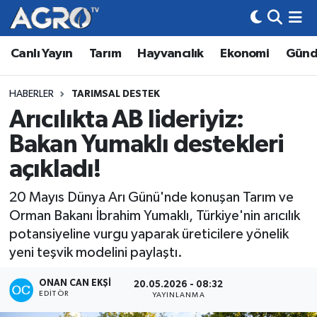
Canlı Yayın
Tarım
Hayvancılık
Ekonomi
Gün
Hava Durumu
Trafik Durumu
HABERLER
TARIMSAL DESTEK
Arıcılıkta AB lideriyiz:
Süper Lig Puan Durumu ve Fikstür
Bakan Yumaklı destekleri
Tüm Manşetler
açıkladı!
20 Mayıs Dünya Arı Günü'nde konuşan Tarım ve
Son Dakika Haberleri
Orman Bakanı İbrahim Yumaklı, Türkiye'nin arıcılık
potansiyeline vurgu yaparak üreticilere yönelik
Haber Arşivi
yeni teşvik modelini paylaştı.
ONAN CAN EKŞI
20.05.2026 - 08:32
EDITÖR
YAYINLANMA