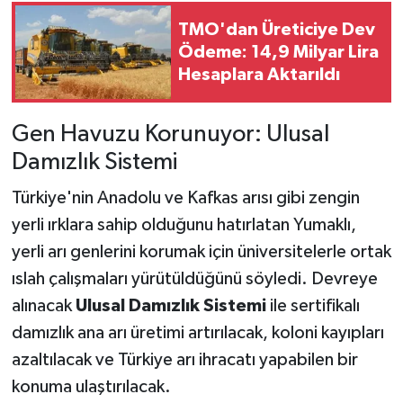
TMO'dan Üreticiye Dev
Ödeme: 14,9 Milyar Lira
Hesaplara Aktarıldı
Gen Havuzu Korunuyor: Ulusal
Damızlık Sistemi
Türkiye'nin Anadolu ve Kafkas arısı gibi zengin
yerli ırklara sahip olduğunu hatırlatan Yumaklı,
yerli arı genlerini korumak için üniversitelerle ortak
ıslah çalışmaları yürütüldüğünü söyledi. Devreye
alınacak
Ulusal Damızlık Sistemi
ile sertifikalı
damızlık ana arı üretimi artırılacak, koloni kayıpları
azaltılacak ve Türkiye arı ihracatı yapabilen bir
konuma ulaştırılacak.