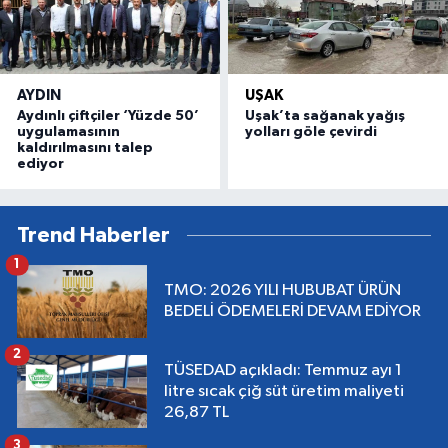
AYDIN
UŞAK
Aydınlı çiftçiler ‘Yüzde 50’
Uşak’ta sağanak yağış
uygulamasının
yolları göle çevirdi
kaldırılmasını talep
ediyor
Trend Haberler
1
TMO: 2026 YILI HUBUBAT ÜRÜN
BEDELİ ÖDEMELERİ DEVAM EDİYOR
2
TÜSEDAD açıkladı: Temmuz ayı 1
litre sıcak çiğ süt üretim maliyeti
26,87 TL
3