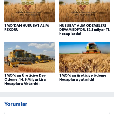
TMO’DAN HUBUBAT ALIM
HUBUBAT ALIM ÖDEMELERİ
REKORU
DEVAM EDİYOR. 12,1 milyar TL
hesaplarda!
TMO'dan Üreticiye Dev
TMO'dan üreticiye ödeme:
Ödeme: 14,9 Milyar Lira
Hesaplara yatırıldı!
Hesaplara Aktarıldı
Yorumlar