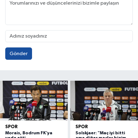
Gönder
SPOR
SPOR
Morais, Bodrum FK’ya
Solskjaer: "Maç iyi bitti