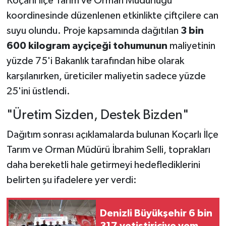
Koçarlı İlçe Tarım ve Orman Müdürlüğü
koordinesinde düzenlenen etkinlikte çiftçilere can
suyu olundu. Proje kapsamında dağıtılan
3 bin
600 kilogram ayçiçeği tohumunun
maliyetinin
yüzde 75'i Bakanlık tarafından hibe olarak
karşılanırken, üreticiler maliyetin sadece yüzde
25'ini üstlendi.
"Üretim Sizden, Destek Bizden"
Dağıtım sonrası açıklamalarda bulunan Koçarlı İlçe
Tarım ve Orman Müdürü İbrahim Selli, toprakları
daha bereketli hale getirmeyi hedeflediklerini
belirten şu ifadelere yer verdi:
Denizli Büyükşehir 6 bin
317 yetiştiriciye yem