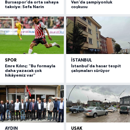
Bursaspor’da orta sahaya
Van’da şampiyonluk
takviye: Sefa Narin
coşkusu
SPOR
İSTANBUL
Emre Kılınç: "Bu formayla
İstanbul’da hasar tespit
daha yazacak çok
çalışmaları sürüyor
hikâyemiz var"
AYDIN
UŞAK