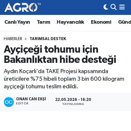
Canlı Yayın
Tarım
Hayvancılık
Ekonomi
Gün
Hava Durumu
Trafik Durumu
HABERLER
TARIMSAL DESTEK
Ayçiçeği tohumu için
Süper Lig Puan Durumu ve Fikstür
Bakanlıktan hibe desteği
Tüm Manşetler
Aydın Koçarlı'da TAKE Projesi kapsamında
üreticilere %75 hibeli toplam 3 bin 600 kilogram
Son Dakika Haberleri
ayçiçeği tohumu teslim edildi.
Haber Arşivi
ONAN CAN EKŞI
22.05.2026 - 16:20
EDITÖR
YAYINLANMA