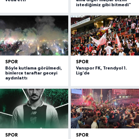
veda etti
ama diğer maçlar bizim
istediğimiz gibi bitmedi"
SPOR
SPOR
Böyle kutlama görülmedi,
Vanspor FK, Trendyol 1.
binlerce taraftar geceyi
Lig’de
aydınlattı
SPOR
SPOR