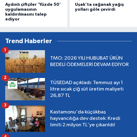
Aydınlı çiftçiler ‘Yüzde 50’
Uşak’ta sağanak yağış
uygulamasının
yolları göle çevirdi
kaldırılmasını talep
ediyor
Trend Haberler
1
TMO: 2026 YILI HUBUBAT ÜRÜN
BEDELİ ÖDEMELERİ DEVAM EDİYOR
2
TÜSEDAD açıkladı: Temmuz ayı 1
litre sıcak çiğ süt üretim maliyeti
26,87 TL
3
Kastamonu'da küçükbaş
hayvancılığa dev destek: Kredi
limiti 2 milyon TL'ye çıkarıldı!
4