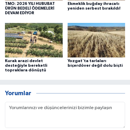
TMO: 2026 YILI HUBUBAT
Ekmeklik buğday ihracatı
ÜRÜN BEDELİ ÖDEMELERİ
yeniden serbest bırakıldı!
DEVAM EDİYOR
Kurak arazi devlet
Yozgat'ta tarlaları
desteğiyle bereketli
biçerdöver değil dolu biçti
topraklara dönüştü
Yorumlar