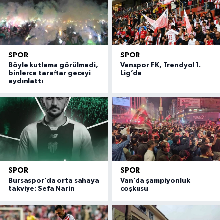
SPOR
SPOR
Böyle kutlama görülmedi,
Vanspor FK, Trendyol 1.
binlerce taraftar geceyi
Lig’de
aydınlattı
SPOR
SPOR
Bursaspor’da orta sahaya
Van’da şampiyonluk
takviye: Sefa Narin
coşkusu