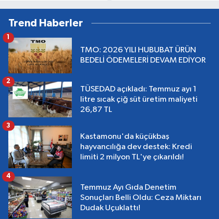
Trend Haberler
1
TMO: 2026 YILI HUBUBAT ÜRÜN
BEDELİ ÖDEMELERİ DEVAM EDİYOR
2
TÜSEDAD açıkladı: Temmuz ayı 1
litre sıcak çiğ süt üretim maliyeti
26,87 TL
3
Kastamonu'da küçükbaş
hayvancılığa dev destek: Kredi
limiti 2 milyon TL'ye çıkarıldı!
4
Temmuz Ayı Gıda Denetim
Sonuçları Belli Oldu: Ceza Miktarı
Dudak Uçuklattı!