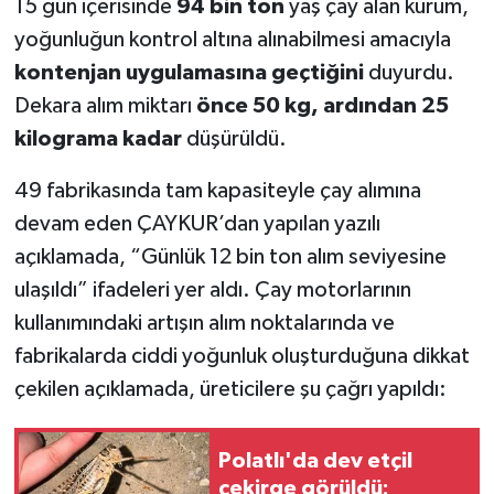
15 gün içerisinde
94 bin ton
yaş çay alan kurum,
yoğunluğun kontrol altına alınabilmesi amacıyla
kontenjan uygulamasına geçtiğini
duyurdu.
Dekara alım miktarı
önce 50 kg, ardından 25
kilograma kadar
düşürüldü.
49 fabrikasında tam kapasiteyle çay alımına
devam eden ÇAYKUR’dan yapılan yazılı
açıklamada, “Günlük 12 bin ton alım seviyesine
ulaşıldı” ifadeleri yer aldı. Çay motorlarının
kullanımındaki artışın alım noktalarında ve
fabrikalarda ciddi yoğunluk oluşturduğuna dikkat
çekilen açıklamada, üreticilere şu çağrı yapıldı:
Polatlı'da dev etçil
çekirge görüldü: