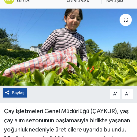
EDITÖR
YAYINLANMA
PAYLAŞIM
Paylaş
-
+
A
A
Çay İşletmeleri Genel Müdürlüğü (ÇAYKUR), yaş
çay alım sezonunun başlamasıyla birlikte yaşanan
yoğunluk nedeniyle üreticilere uyarıda bulundu.