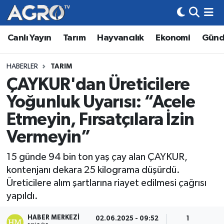
Canlı Yayın
Tarım
Hayvancılık
Ekonomi
Gün
Hava Durumu
Trafik Durumu
HABERLER
TARIM
ÇAYKUR'dan Üreticilere
Süper Lig Puan Durumu ve Fikstür
Yoğunluk Uyarısı: “Acele
Tüm Manşetler
Etmeyin, Fırsatçılara İzin
Vermeyin”
Son Dakika Haberleri
15 günde 94 bin ton yaş çay alan ÇAYKUR,
Haber Arşivi
kontenjanı dekara 25 kilograma düşürdü.
Üreticilere alım şartlarına riayet edilmesi çağrısı
yapıldı.
HABER MERKEZI
02.06.2025 - 09:52
1