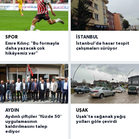
SPOR
İSTANBUL
Emre Kılınç: "Bu formayla
İstanbul’da hasar tespit
daha yazacak çok
çalışmaları sürüyor
hikâyemiz var"
AYDIN
UŞAK
Aydınlı çiftçiler ‘Yüzde 50’
Uşak’ta sağanak yağış
uygulamasının
yolları göle çevirdi
kaldırılmasını talep
ediyor