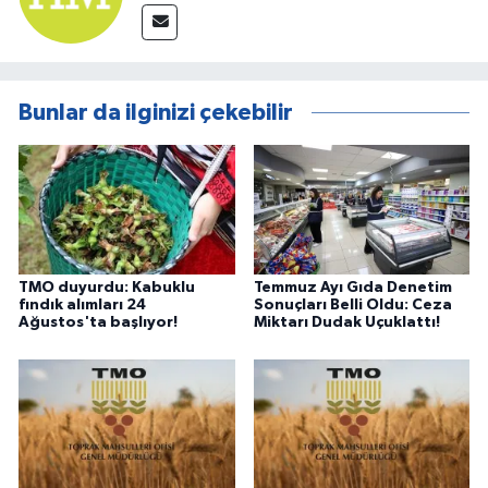
Bunlar da ilginizi çekebilir
TMO duyurdu: Kabuklu
Temmuz Ayı Gıda Denetim
fındık alımları 24
Sonuçları Belli Oldu: Ceza
Ağustos'ta başlıyor!
Miktarı Dudak Uçuklattı!