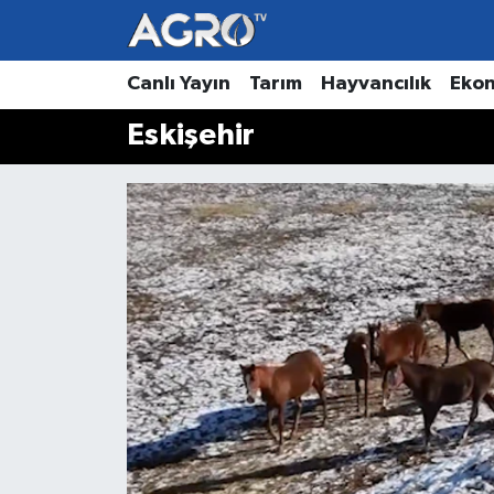
Hava Durumu
Canlı Yayın
Tarım
Hayvancılık
Eko
Eskişehir
Trafik Durumu
Süper Lig Puan Durumu ve Fikstür
Tüm Manşetler
Son Dakika Haberleri
Haber Arşivi