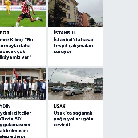
SPOR
İSTANBUL
mre Kılınç: "Bu
İstanbul’da hasar
ormayla daha
tespit çalışmaları
azacak çok
sürüyor
ikâyemiz var"
YDIN
UŞAK
ydınlı çiftçiler
Uşak’ta sağanak
Yüzde 50’
yağış yolları göle
ygulamasının
çevirdi
aldırılmasını
alep ediyor