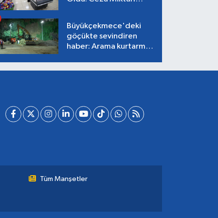
Dudak Uçuklattı!
Büyükçekmece'deki
göçükte sevindiren
haber: Arama kurtarma
çalışmaları tamamlandı,
can kaybı yok!
Tüm Manşetler