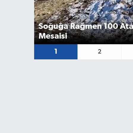
Soğuğa Rağmen 100 Ata 
Mesaisi
1
2