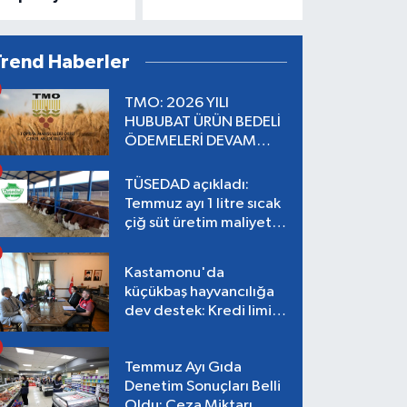
Trend Haberler
TMO: 2026 YILI
HUBUBAT ÜRÜN BEDELİ
ÖDEMELERİ DEVAM
EDİYOR
TÜSEDAD açıkladı:
Temmuz ayı 1 litre sıcak
çiğ süt üretim maliyeti
26,87 TL
Kastamonu'da
küçükbaş hayvancılığa
dev destek: Kredi limiti
2 milyon TL'ye çıkarıldı!
Temmuz Ayı Gıda
Denetim Sonuçları Belli
Oldu: Ceza Miktarı