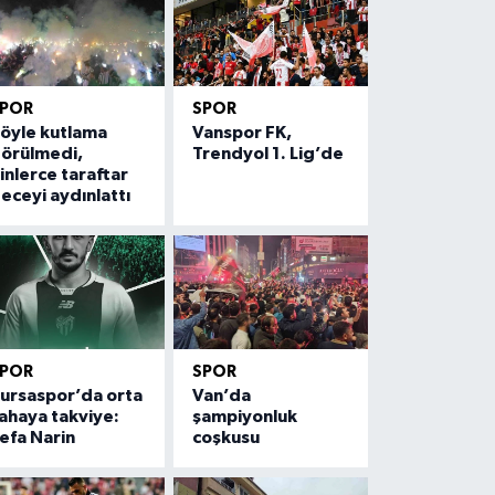
 destekli projeyle Eskişehir’de ik
SPOR
SPOR
lişiyor
öyle kutlama
Vanspor FK,
örülmedi,
Trendyol 1. Lig’de
inlerce taraftar
eceyi aydınlattı
SPOR
SPOR
ursaspor’da orta
Van’da
ahaya takviye:
şampiyonluk
efa Narin
coşkusu