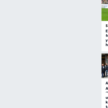
E
f
y
h
A
A
‘
u
k
t