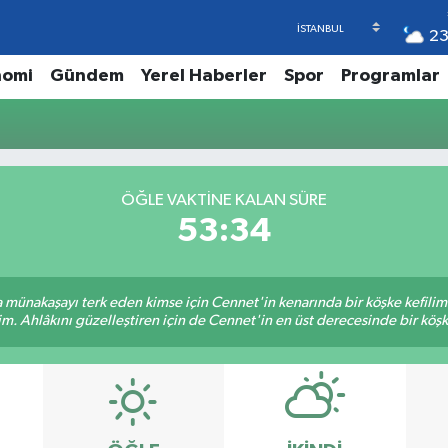
2
nomi
Gündem
Yerel Haberler
Spor
Programlar
ÖĞLE VAKTINE KALAN SÜRE
53:34
sa münakaşayı terk eden kimse için Cennet'in kenarında bir köşke kefili
im. Ahlâkını güzelleştiren için de Cennet'in en üst derecesinde bir köşke