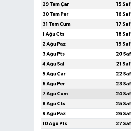
29 Tem Çar
15 Sa
30 Tem Per
16 Sa
31 Tem Cum
17 Sa
1 Ağu Cts
18 Sa
2 Ağu Paz
19 Sa
3 Ağu Pts
20 Saf
4 Ağu Sal
21 Sa
5 Ağu Çar
22 Saf
6 Ağu Per
23 Saf
7 Ağu Cum
24 Saf
8 Ağu Cts
25 Saf
9 Ağu Paz
26 Saf
10 Ağu Pts
27 Saf