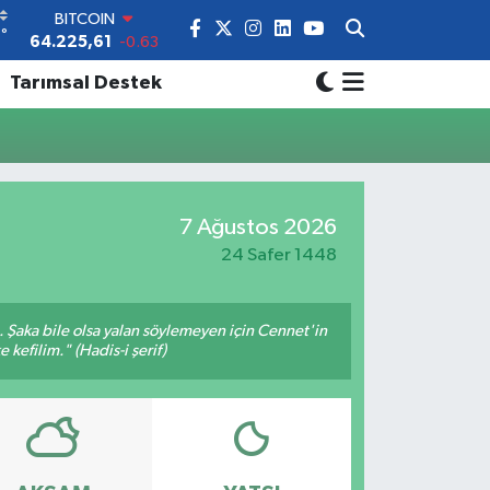
BITCOIN
°
3
64.225,61
-0.63
DOLAR
Tarımsal Destek
47,7143
0.16
EURO
55,0317
-0.02
STERLİN
64,2463
0.07
GRAM ALTIN
7 Ağustos 2026
6510.40
0.45
BİST100
24 Safer 1448
13.799
70
m. Şaka bile olsa yalan söylemeyen için Cennet'in
 kefilim." (Hadis-i şerif)