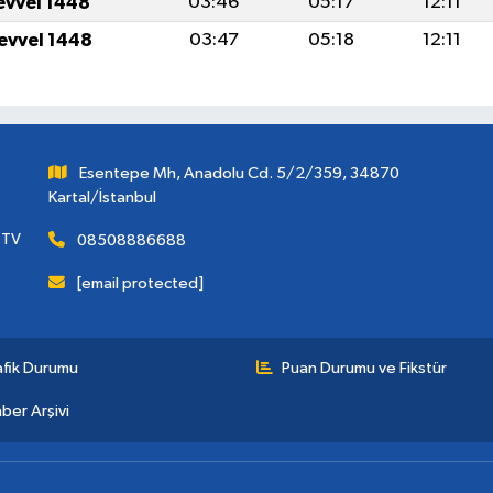
levvel 1448
03:46
05:17
12:11
levvel 1448
03:47
05:18
12:11
Esentepe Mh, Anadolu Cd. 5/2/359, 34870
Kartal/İstanbul
 TV
08508886688
[email protected]
afik Durumu
Puan Durumu ve Fikstür
ber Arşivi