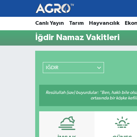
Hava Durumu
Canlı Yayın
Tarım
Hayvancılık
Eko
İğdir Namaz Vakitleri
Trafik Durumu
Süper Lig Puan Durumu ve Fikstür
IĞDIR
Tüm Manşetler
Son Dakika Haberleri
Resûlullah (sav) buyurdular: "Ben, haklı bile ol
ortasında bir köşke kefil
Haber Arşivi