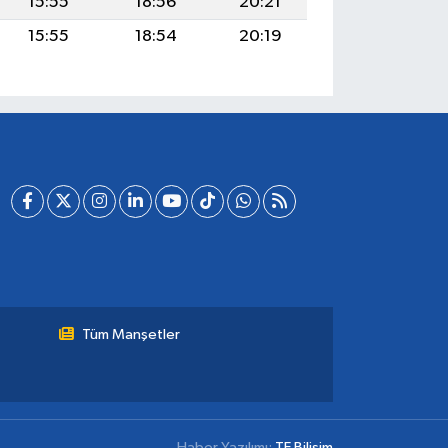
15:55
18:56
20:21
15:55
18:54
20:19
Tüm Manşetler
Haber Yazılımı:
TE Bilişim