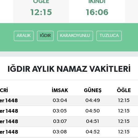
ÖĞLE
İKINDI
12:15
16:06
ARALIK
IĞDIR
KARAKOYUNLU
TUZLUCA
IĞDIR AYLIK NAMAZ VAKITLERI
CRİ
İMSAK
GÜNEŞ
ÖĞLE
fer 1448
03:04
04:49
12:15
fer 1448
03:05
04:50
12:15
fer 1448
03:07
04:51
12:15
fer 1448
03:08
04:52
12:15