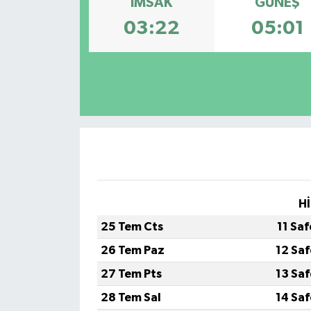
İMSAK
GÜNEŞ
03:22
05:01
Hİ
25 Tem Cts
11 Sa
26 Tem Paz
12 Sa
27 Tem Pts
13 Sa
28 Tem Sal
14 Sa