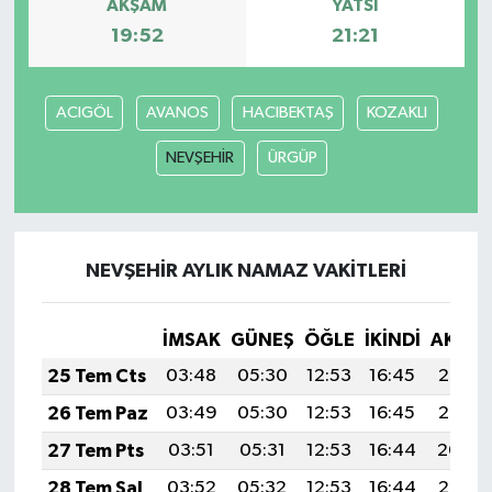
AKŞAM
YATSI
19:52
21:21
ACIGÖL
AVANOS
HACIBEKTAŞ
KOZAKLI
NEVŞEHİR
ÜRGÜP
NEVŞEHİR AYLIK NAMAZ VAKITLERI
İMSAK
GÜNEŞ
ÖĞLE
İKINDI
AKŞA
25 Tem Cts
03:48
05:30
12:53
16:45
20:06
26 Tem Paz
03:49
05:30
12:53
16:45
20:05
27 Tem Pts
03:51
05:31
12:53
16:44
20:04
28 Tem Sal
03:52
05:32
12:53
16:44
20:03