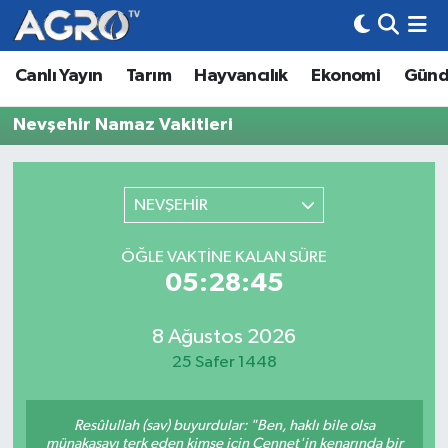
Canlı Yayın
Tarım
Hayvancılık
Ekonomi
Gün
Hava Durumu
Nevşehir Namaz Vakitleri
Trafik Durumu
Süper Lig Puan Durumu ve Fikstür
NEVŞEHİR
Tüm Manşetler
ÖĞLE VAKTINE KALAN SÜRE
05:28:45
Son Dakika Haberleri
Haber Arşivi
8 Ağustos 2026
25 Safer 1448
Resûlullah (sav) buyurdular: "Ben, haklı bile olsa
münakaşayı terk eden kimse için Cennet'in kenarında bir