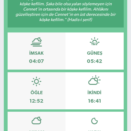
köşke kefilim. Şaka bile olsa yalan söylemeyen için
Cennet'in ortasında bir köşke kefilim. Ahlâkını
güzelleştiren için de Cennet'in en üst derecesinde bir
köşke kefilim." (Hadis-i şerif)
İMSAK
GÜNEŞ
04:07
05:42
ÖĞLE
İKINDI
12:52
16:41